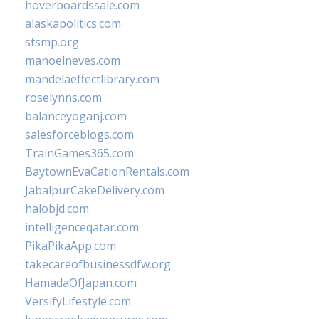
hoverboardssale.com
alaskapolitics.com
stsmp.org
manoelneves.com
mandelaeffectlibrary.com
roselynns.com
balanceyoganj.com
salesforceblogs.com
TrainGames365.com
BaytownEvaCationRentals.com
JabalpurCakeDelivery.com
halobjd.com
intelligenceqatar.com
PikaPikaApp.com
takecareofbusinessdfw.org
HamadaOfJapan.com
VersifyLifestyle.com