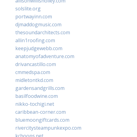
allisonwillisholley.com
solslite.org
portwayinn.com
djmaddogmusic.com
thesoundarchitects.com
allin1roofing.com
keepjudgewebb.com
anatomyofadventure.com
drivancastillo.com
cmmedspa.com
midletontkd.com
gardensandgrills.com
basilfoodwine.com
nikko-tochigi.net
caribbean-corner.com
bluemoongiftcards.com
rivercitysteampunkexpo.com
kchoops.net