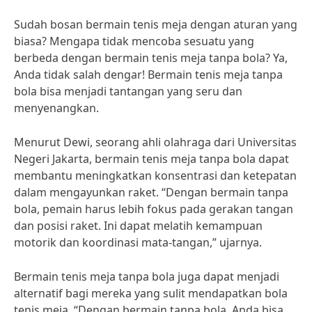
Sudah bosan bermain tenis meja dengan aturan yang
biasa? Mengapa tidak mencoba sesuatu yang
berbeda dengan bermain tenis meja tanpa bola? Ya,
Anda tidak salah dengar! Bermain tenis meja tanpa
bola bisa menjadi tantangan yang seru dan
menyenangkan.
Menurut Dewi, seorang ahli olahraga dari Universitas
Negeri Jakarta, bermain tenis meja tanpa bola dapat
membantu meningkatkan konsentrasi dan ketepatan
dalam mengayunkan raket. “Dengan bermain tanpa
bola, pemain harus lebih fokus pada gerakan tangan
dan posisi raket. Ini dapat melatih kemampuan
motorik dan koordinasi mata-tangan,” ujarnya.
Bermain tenis meja tanpa bola juga dapat menjadi
alternatif bagi mereka yang sulit mendapatkan bola
tenis meja. “Dengan bermain tanpa bola, Anda bisa