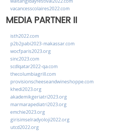
waitangidayfestival2022.com
vacancesscolaires2022.com
MEDIA PARTNER II
isth2022.com
p2b2pabi2023-makassar.com
wocfparis2023.org
sinc2023.com
scdlqatar2022-qa.com
thecolumbiagrill.com
provisionscheeseandwineshoppe.com
khedi2023.org
akademikgeriatri2023.org
marmarapediatri2023.org
emchie2023.org
girisimselradyoloji2022.org
utcd2022.org