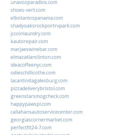
unavozparadios.com
shoes-vert.com
elbotanicopanama.com
shadyoaksrockportrvpark.com
jccoinlaundry.com
kautorepair.com
marjaeswinebar.com
elmazatlanclinton.com
ideacoffeenyc.com
odieschillicothe.com
lacantinitagalesburg.com
pizzadeliverybristol.com
greenstarsmogcheck.com
happypawspl.com
callahansautoservicecenter.com
georgiascornermarket.com
perfectfit24-7.com