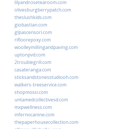
lilyandrosetearoom.com
olivesburgberrypatch.com
theslushkids.com
giobastian.com
glpascensori.com
rifloorepoxy.com
woolleymillingandpaving.com
uptonpvd.com
2troublegrill.com
casateranga.com
sticksandstonesstudiooh.com
walkers-treeservice.com
shopmossi.com
untamedcollectivesd.com
mxpwellness.com
infernocanine.com
thepaperhousecollection.com