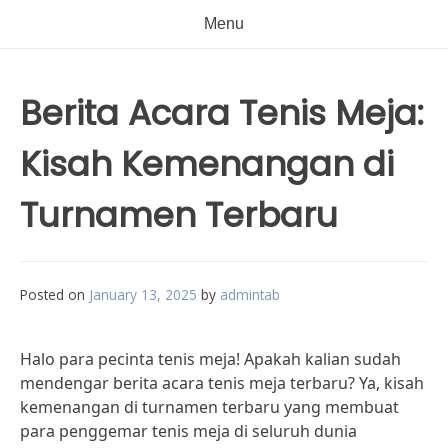
Menu
Berita Acara Tenis Meja:
Kisah Kemenangan di
Turnamen Terbaru
Posted on
January 13, 2025
by
admintab
Halo para pecinta tenis meja! Apakah kalian sudah
mendengar berita acara tenis meja terbaru? Ya, kisah
kemenangan di turnamen terbaru yang membuat
para penggemar tenis meja di seluruh dunia