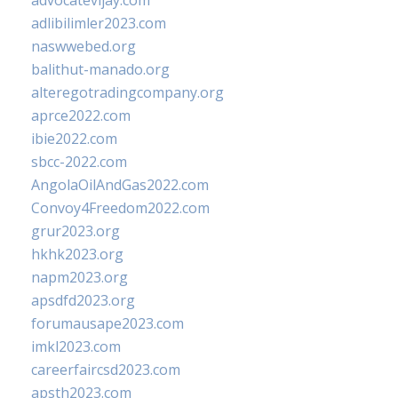
advocatevijay.com
adlibilimler2023.com
naswwebed.org
balithut-manado.org
alteregotradingcompany.org
aprce2022.com
ibie2022.com
sbcc-2022.com
AngolaOilAndGas2022.com
Convoy4Freedom2022.com
grur2023.org
hkhk2023.org
napm2023.org
apsdfd2023.org
forumausape2023.com
imkl2023.com
careerfaircsd2023.com
apsth2023.com