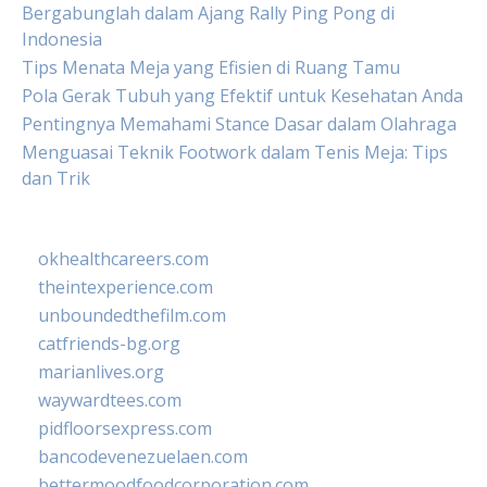
Bergabunglah dalam Ajang Rally Ping Pong di
Indonesia
Tips Menata Meja yang Efisien di Ruang Tamu
Pola Gerak Tubuh yang Efektif untuk Kesehatan Anda
Pentingnya Memahami Stance Dasar dalam Olahraga
Menguasai Teknik Footwork dalam Tenis Meja: Tips
dan Trik
okhealthcareers.com
theintexperience.com
unboundedthefilm.com
catfriends-bg.org
marianlives.org
waywardtees.com
pidfloorsexpress.com
bancodevenezuelaen.com
bettermoodfoodcorporation.com