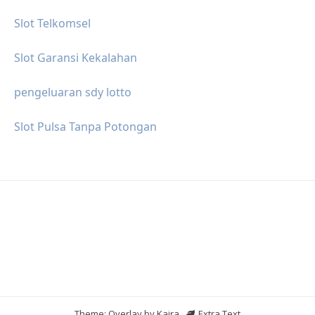
Slot Telkomsel
Slot Garansi Kekalahan
pengeluaran sdy lotto
Slot Pulsa Tanpa Potongan
Theme: Overlay by
Kaira
.
Extra Text