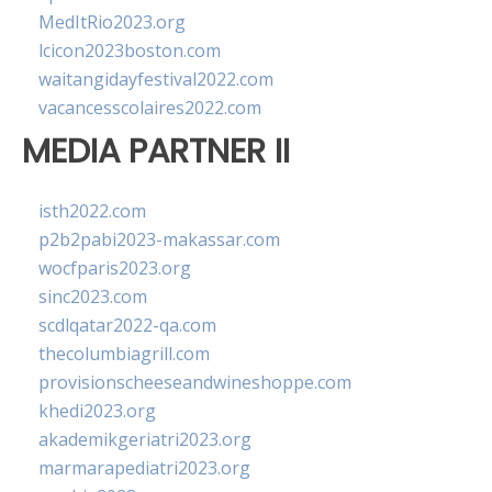
MedItRio2023.org
lcicon2023boston.com
waitangidayfestival2022.com
vacancesscolaires2022.com
MEDIA PARTNER II
isth2022.com
p2b2pabi2023-makassar.com
wocfparis2023.org
sinc2023.com
scdlqatar2022-qa.com
thecolumbiagrill.com
provisionscheeseandwineshoppe.com
khedi2023.org
akademikgeriatri2023.org
marmarapediatri2023.org