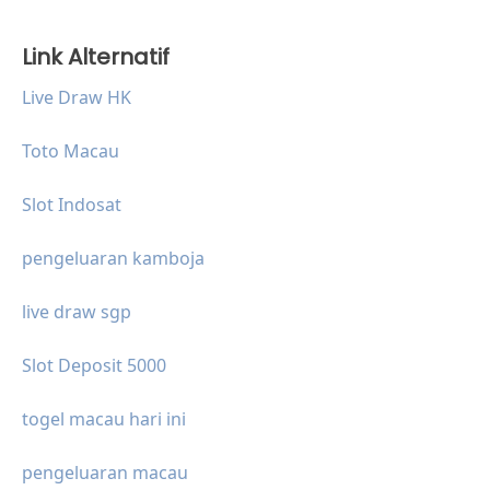
Link Alternatif
Live Draw HK
Toto Macau
Slot Indosat
pengeluaran kamboja
live draw sgp
Slot Deposit 5000
togel macau hari ini
pengeluaran macau