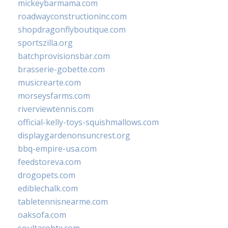
mickeybarmama.com
roadwayconstructioninc.com
shopdragonflyboutique.com
sportszilla.org
batchprovisionsbar.com
brasserie-gobette.com
musicrearte.com
morseysfarms.com
riverviewtennis.com
official-kelly-toys-squishmallows.com
displaygardenonsuncrest.org
bbq-empire-usa.com
feedstoreva.com
drogopets.com
ediblechalk.com
tabletennisnearme.com
oaksofa.com