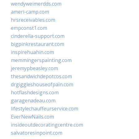
wendyweimerdds.com
ameri-camp.com
hrsreceivables.com
empconst1.com
cinderella-support.com
bigpinkrestaurant.com
inspirehuahin.com
memmingerspainting.com
jeremypbeasley.com
thesandwichdepotcos.com
drgiggleshouseofpain.com
hotflashdesigns.com
garagenadeau.com
lifestylechauffeurservice.com
EverNewNails.com
insideoutdecoratingcentre.com
salvatoresinpoint.com