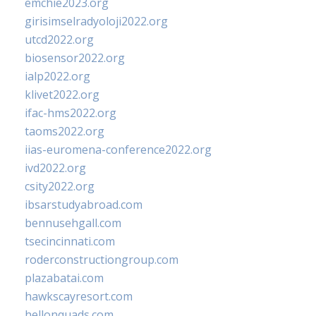
emchie2023.org
girisimselradyoloji2022.org
utcd2022.org
biosensor2022.org
ialp2022.org
klivet2022.org
ifac-hms2022.org
taoms2022.org
iias-euromena-conference2022.org
ivd2022.org
csity2022.org
ibsarstudyabroad.com
bennusehgall.com
tsecincinnati.com
roderconstructiongroup.com
plazabatai.com
hawkscayresort.com
hellonquads.com