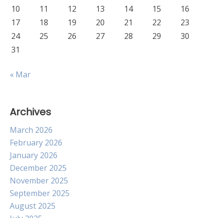
10
11
12
13
14
15
16
17
18
19
20
21
22
23
24
25
26
27
28
29
30
31
« Mar
Archives
March 2026
February 2026
January 2026
December 2025
November 2025
September 2025
August 2025