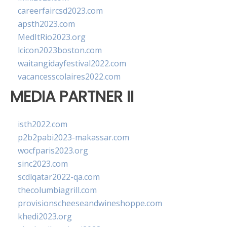
careerfaircsd2023.com
apsth2023.com
MedItRio2023.org
lcicon2023boston.com
waitangidayfestival2022.com
vacancesscolaires2022.com
MEDIA PARTNER II
isth2022.com
p2b2pabi2023-makassar.com
wocfparis2023.org
sinc2023.com
scdlqatar2022-qa.com
thecolumbiagrill.com
provisionscheeseandwineshoppe.com
khedi2023.org