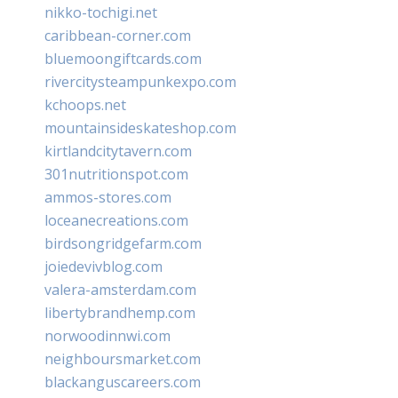
nikko-tochigi.net
caribbean-corner.com
bluemoongiftcards.com
rivercitysteampunkexpo.com
kchoops.net
mountainsideskateshop.com
kirtlandcitytavern.com
301nutritionspot.com
ammos-stores.com
loceanecreations.com
birdsongridgefarm.com
joiedevivblog.com
valera-amsterdam.com
libertybrandhemp.com
norwoodinnwi.com
neighboursmarket.com
blackanguscareers.com