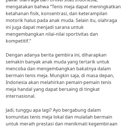
mengatakan bahwa “Tenis meja dapat meningkatkan
ketahanan fisik, konsentrasi, dan keterampilan
motorik halus pada anak muda. Selain itu, olahraga
ini juga dapat menjadi sarana untuk
mengembangkan nilai-nilai sportivitas dan
kompetitif.”
Dengan adanya berita gembira ini, diharapkan
semakin banyak anak muda yang tertarik untuk
mencoba dan mengembangkan bakatnya dalam
bermain tenis meja. Mungkin saja, di masa depan,
Indonesia akan melahirkan pemain-pemain tenis
meja handal yang dapat bersaing di tingkat
internasional.
Jadi, tunggu apa lagi? Ayo bergabung dalam
komunitas tenis meja lokal dan mulailah bermain
untuk meraih prestasi dan menikmati kegembiraan