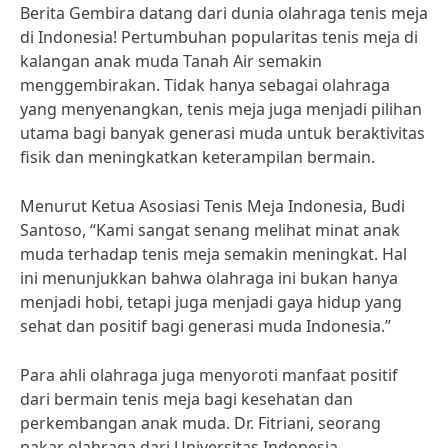
Berita Gembira datang dari dunia olahraga tenis meja
di Indonesia! Pertumbuhan popularitas tenis meja di
kalangan anak muda Tanah Air semakin
menggembirakan. Tidak hanya sebagai olahraga
yang menyenangkan, tenis meja juga menjadi pilihan
utama bagi banyak generasi muda untuk beraktivitas
fisik dan meningkatkan keterampilan bermain.
Menurut Ketua Asosiasi Tenis Meja Indonesia, Budi
Santoso, “Kami sangat senang melihat minat anak
muda terhadap tenis meja semakin meningkat. Hal
ini menunjukkan bahwa olahraga ini bukan hanya
menjadi hobi, tetapi juga menjadi gaya hidup yang
sehat dan positif bagi generasi muda Indonesia.”
Para ahli olahraga juga menyoroti manfaat positif
dari bermain tenis meja bagi kesehatan dan
perkembangan anak muda. Dr. Fitriani, seorang
pakar olahraga dari Universitas Indonesia,