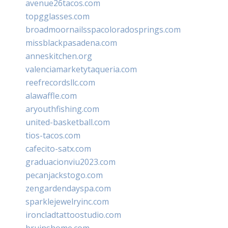
avenue26tacos.com
topgglasses.com
broadmoornailsspacoloradosprings.com
missblackpasadena.com
anneskitchen.org
valenciamarketytaqueria.com
reefrecordsllc.com
alawaffle.com
aryouthfishing.com
united-basketball.com
tios-tacos.com
cafecito-satx.com
graduacionviu2023.com
pecanjackstogo.com
zengardendayspa.com
sparklejewelryinc.com
ironcladtattoostudio.com
bruinshome.com