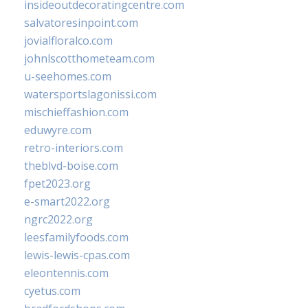
insideoutdecoratingcentre.com
salvatoresinpoint.com
jovialfloralco.com
johnlscotthometeam.com
u-seehomes.com
watersportslagonissi.com
mischieffashion.com
eduwyre.com
retro-interiors.com
theblvd-boise.com
fpet2023.org
e-smart2022.org
ngrc2022.org
leesfamilyfoods.com
lewis-lewis-cpas.com
eleontennis.com
cyetus.com