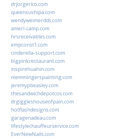
drjorgerico.com
queensushipa.com
wendyweimerdds.com
ameri-camp.com
hrsreceivables.com
empconst1.com
cinderella-support.com
bigpinkrestaurant.com
inspirehuahin.com
memmingerspainting.com
jeremypbeasley.com
thesandwichdepotcos.com
drgiggleshouseofpain.com
hotflashdesigns.com
garagenadeau.com
lifestylechauffeurservice.com
EverNewNails.com