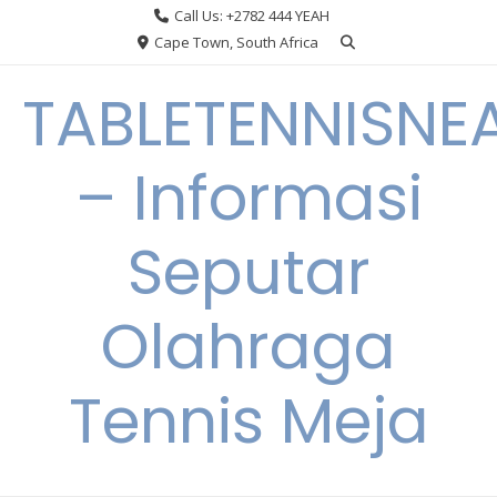
Skip
Call Us: +2782 444 YEAH
to
Cape Town, South Africa
content
TABLETENNISNE
– Informasi
Seputar
Olahraga
Tennis Meja