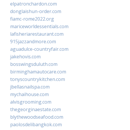
elpatronchardon.com
donglaishun-order.com
fiamc-rome2022.org
mariceworldessentials.com
lafisheriarestaurant.com
915jazzandmore.com
aguadulce-countryfair.com
jakehovis.com
bosswingsduluth.com
birminghamautocare.com
tonyscountrykitchen.com
jbellasnailspa.com
mychaihouse.com
alvisgrooming.com
thegeorginaestate.com
blythewoodseafood.com
paolosdelibangkok.com