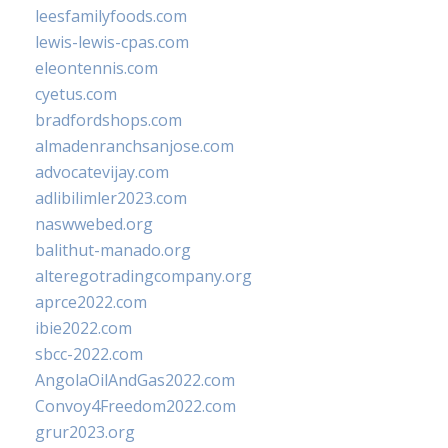
leesfamilyfoods.com
lewis-lewis-cpas.com
eleontennis.com
cyetus.com
bradfordshops.com
almadenranchsanjose.com
advocatevijay.com
adlibilimler2023.com
naswwebed.org
balithut-manado.org
alteregotradingcompany.org
aprce2022.com
ibie2022.com
sbcc-2022.com
AngolaOilAndGas2022.com
Convoy4Freedom2022.com
grur2023.org