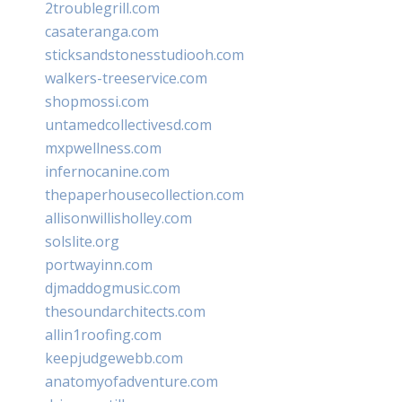
2troublegrill.com
casateranga.com
sticksandstonesstudiooh.com
walkers-treeservice.com
shopmossi.com
untamedcollectivesd.com
mxpwellness.com
infernocanine.com
thepaperhousecollection.com
allisonwillisholley.com
solslite.org
portwayinn.com
djmaddogmusic.com
thesoundarchitects.com
allin1roofing.com
keepjudgewebb.com
anatomyofadventure.com