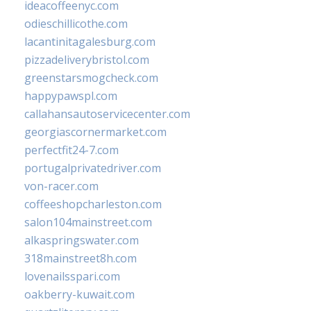
ideacoffeenyc.com
odieschillicothe.com
lacantinitagalesburg.com
pizzadeliverybristol.com
greenstarsmogcheck.com
happypawspl.com
callahansautoservicecenter.com
georgiascornermarket.com
perfectfit24-7.com
portugalprivatedriver.com
von-racer.com
coffeeshopcharleston.com
salon104mainstreet.com
alkaspringswater.com
318mainstreet8h.com
lovenailsspari.com
oakberry-kuwait.com