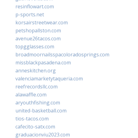
resinflowart.com
p-sports.net
korsairstreetwear.com
petshopallston.com
avenue26tacos.com
topgglasses.com
broadmoornailsspacoloradosprings.com
missblackpasadena.com
anneskitchen.org
valenciamarketytaqueria.com
reefrecordsllc.com
alawaffle.com
aryouthfishing.com
united-basketball.com
tios-tacos.com
cafecito-satx.com
graduacionviu2023.com