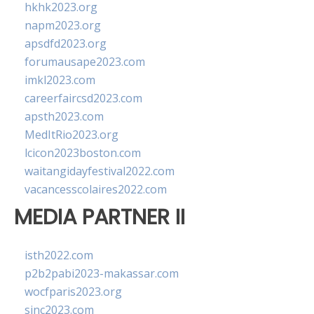
hkhk2023.org
napm2023.org
apsdfd2023.org
forumausape2023.com
imkl2023.com
careerfaircsd2023.com
apsth2023.com
MedItRio2023.org
lcicon2023boston.com
waitangidayfestival2022.com
vacancesscolaires2022.com
MEDIA PARTNER II
isth2022.com
p2b2pabi2023-makassar.com
wocfparis2023.org
sinc2023.com