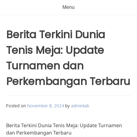
Menu
Berita Terkini Dunia
Tenis Meja: Update
Turnamen dan
Perkembangan Terbaru
Posted on
November 8, 2024
by
admintab
Berita Terkini Dunia Tenis Meja: Update Turnamen
dan Perkembangan Terbaru