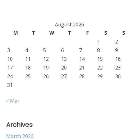
August 2026
M
T
W
T
F
S
S
1
2
3
4
5
6
7
8
9
10
11
12
13
14
15
16
17
18
19
20
21
22
23
24
25
26
27
28
29
30
31
« Mar
Archives
March 2026