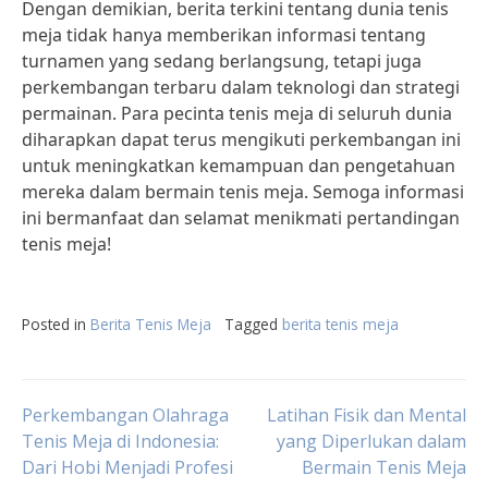
Dengan demikian, berita terkini tentang dunia tenis
meja tidak hanya memberikan informasi tentang
turnamen yang sedang berlangsung, tetapi juga
perkembangan terbaru dalam teknologi dan strategi
permainan. Para pecinta tenis meja di seluruh dunia
diharapkan dapat terus mengikuti perkembangan ini
untuk meningkatkan kemampuan dan pengetahuan
mereka dalam bermain tenis meja. Semoga informasi
ini bermanfaat dan selamat menikmati pertandingan
tenis meja!
Posted in
Berita Tenis Meja
Tagged
berita tenis meja
Post
Perkembangan Olahraga
Latihan Fisik dan Mental
Tenis Meja di Indonesia:
yang Diperlukan dalam
Dari Hobi Menjadi Profesi
Bermain Tenis Meja
navigation