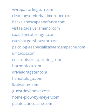
vwrepairarlington.com
cleaningservicebaltimore-md.com
beckslandscapeandfence.com
vistaaltadelveramendi.com
coastlinecateringnc.com
cuesburgershouston.com
psicologiaespecializadaencampeche.com
dmtacos.com
crescentstreetprinting.com
hornopizza.com
driveadragster.com
hematologa.com
lizaivanov.com
guesttinyhomes.com
home-plow-by-meyer.com
palatelatincuisine.com