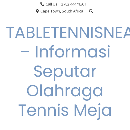
Skip
Call Us: +2782 444 YEAH
to
Cape Town, South Africa
content
TABLETENNISNE
– Informasi
Seputar
Olahraga
Tennis Meja