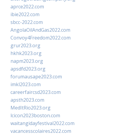
aprce2022.com
ibie2022.com
sbcc-2022.com
AngolaOilAndGas2022.com
Convoy4Freedom2022.com
grur2023.org
hkhk2023.org
napm2023.org
apsdfd2023.org
forumausape2023.com
imkl2023.com
careerfaircsd2023.com
apsth2023.com
MedItRio2023.org
lcicon2023boston.com
waitangidayfestival2022.com
vacancesscolaires2022.com