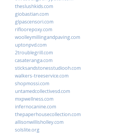
theslushkids.com
giobastian.com
glpascensori.com
rifloorepoxy.com
woolleymillingandpaving.com
uptonpvd.com
2troublegrill.com
casateranga.com
sticksandstonesstudiooh.com
walkers-treeservice.com
shopmossi.com
untamedcollectivesd.com
mxpwellness.com
infernocanine.com
thepaperhousecollection.com
allisonwillisholley.com
solslite.org