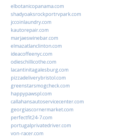
elbotanicopanama.com
shadyoaksrockportrvpark.com
jccoinlaundry.com
kautorepair.com
marjaeswinebar.com
elmazatlanclinton.com
ideacoffeenyc.com
odieschillicothe.com
lacantinitagalesburg.com
pizzadeliverybristol.com
greenstarsmogcheck.com
happypawspl.com
callahansautoservicecenter.com
georgiascornermarket.com
perfectfit24-7.com
portugalprivatedriver.com
von-racer.com