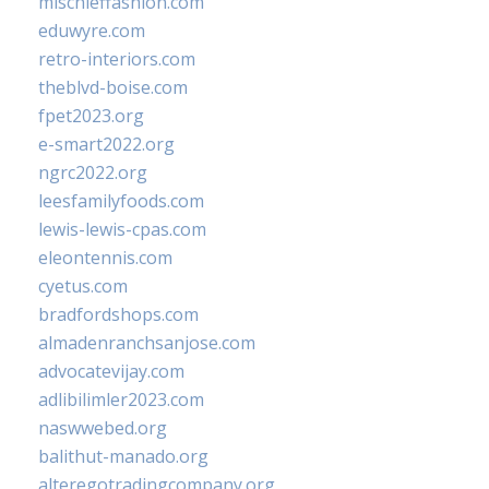
mischieffashion.com
eduwyre.com
retro-interiors.com
theblvd-boise.com
fpet2023.org
e-smart2022.org
ngrc2022.org
leesfamilyfoods.com
lewis-lewis-cpas.com
eleontennis.com
cyetus.com
bradfordshops.com
almadenranchsanjose.com
advocatevijay.com
adlibilimler2023.com
naswwebed.org
balithut-manado.org
alteregotradingcompany.org