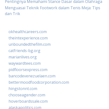
Pentingnya Memahami Stance Dasar dalam Olahraga
Menguasai Teknik Footwork dalam Tenis Meja: Tips
dan Trik
okhealthcareers.com
theintexperience.com
unboundedthefilm.com
catfriends-bg.org
marianlives.org
waywardtees.com
pidfloorsexpress.com
bancodevenezuelaen.com
bettermoodfoodcorporation.com
hingstonnt.com
chooseagender.com
hoverboardssale.com
alaskapolitics.com