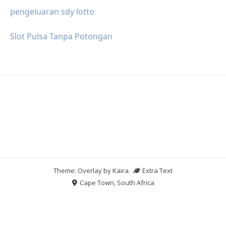
pengeluaran sdy lotto
Slot Pulsa Tanpa Potongan
Theme: Overlay by
Kaira
.
Extra Text
Cape Town, South Africa