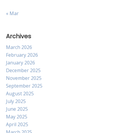
« Mar
Archives
March 2026
February 2026
January 2026
December 2025
November 2025
September 2025
August 2025
July 2025
June 2025
May 2025
April 2025
March 2025