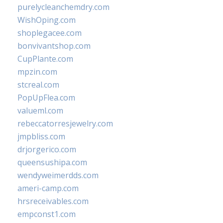
purelycleanchemdry.com
WishOping.com
shoplegacee.com
bonvivantshop.com
CupPlante.com
mpzin.com
stcreal.com
PopUpFlea.com
valueml.com
rebeccatorresjewelry.com
jmpbliss.com
drjorgerico.com
queensushipa.com
wendyweimerdds.com
ameri-camp.com
hrsreceivables.com
empconst1.com