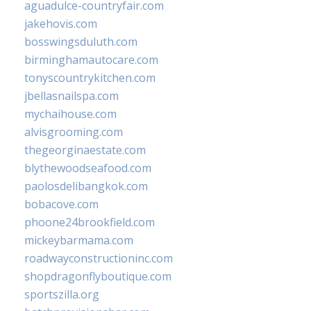
aguadulce-countryfair.com
jakehovis.com
bosswingsduluth.com
birminghamautocare.com
tonyscountrykitchen.com
jbellasnailspa.com
mychaihouse.com
alvisgrooming.com
thegeorginaestate.com
blythewoodseafood.com
paolosdelibangkok.com
bobacove.com
phoone24brookfield.com
mickeybarmama.com
roadwayconstructioninc.com
shopdragonflyboutique.com
sportszilla.org