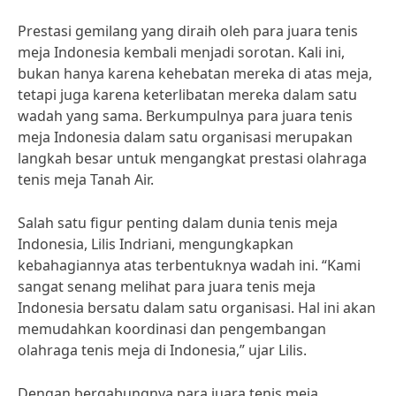
Prestasi gemilang yang diraih oleh para juara tenis
meja Indonesia kembali menjadi sorotan. Kali ini,
bukan hanya karena kehebatan mereka di atas meja,
tetapi juga karena keterlibatan mereka dalam satu
wadah yang sama. Berkumpulnya para juara tenis
meja Indonesia dalam satu organisasi merupakan
langkah besar untuk mengangkat prestasi olahraga
tenis meja Tanah Air.
Salah satu figur penting dalam dunia tenis meja
Indonesia, Lilis Indriani, mengungkapkan
kebahagiannya atas terbentuknya wadah ini. “Kami
sangat senang melihat para juara tenis meja
Indonesia bersatu dalam satu organisasi. Hal ini akan
memudahkan koordinasi dan pengembangan
olahraga tenis meja di Indonesia,” ujar Lilis.
Dengan bergabungnya para juara tenis meja