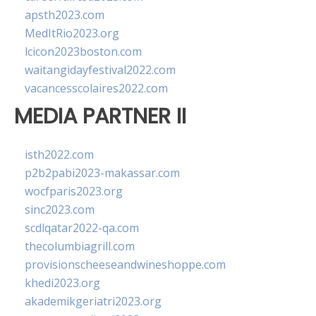
apsth2023.com
MedItRio2023.org
lcicon2023boston.com
waitangidayfestival2022.com
vacancesscolaires2022.com
MEDIA PARTNER II
isth2022.com
p2b2pabi2023-makassar.com
wocfparis2023.org
sinc2023.com
scdlqatar2022-qa.com
thecolumbiagrill.com
provisionscheeseandwineshoppe.com
khedi2023.org
akademikgeriatri2023.org