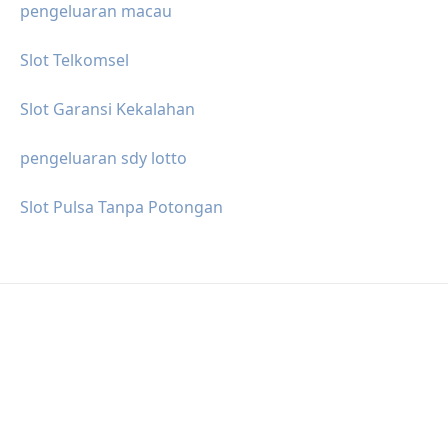
pengeluaran macau
Slot Telkomsel
Slot Garansi Kekalahan
pengeluaran sdy lotto
Slot Pulsa Tanpa Potongan