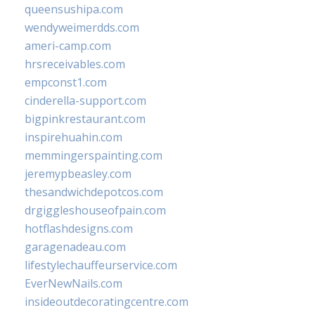
queensushipa.com
wendyweimerdds.com
ameri-camp.com
hrsreceivables.com
empconst1.com
cinderella-support.com
bigpinkrestaurant.com
inspirehuahin.com
memmingerspainting.com
jeremypbeasley.com
thesandwichdepotcos.com
drgiggleshouseofpain.com
hotflashdesigns.com
garagenadeau.com
lifestylechauffeurservice.com
EverNewNails.com
insideoutdecoratingcentre.com