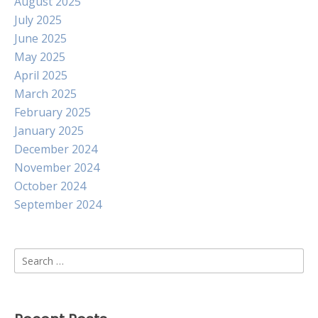
August 2025
July 2025
June 2025
May 2025
April 2025
March 2025
February 2025
January 2025
December 2024
November 2024
October 2024
September 2024
Search
for: