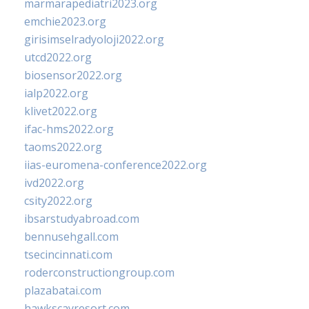
marmarapediatri2023.org
emchie2023.org
girisimselradyoloji2022.org
utcd2022.org
biosensor2022.org
ialp2022.org
klivet2022.org
ifac-hms2022.org
taoms2022.org
iias-euromena-conference2022.org
ivd2022.org
csity2022.org
ibsarstudyabroad.com
bennusehgall.com
tsecincinnati.com
roderconstructiongroup.com
plazabatai.com
hawkscayresort.com