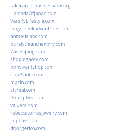
takecareofbusinessdfw.org
HamadaOfJapan.com
VersifyLifestyle.com
kingscreekadventures.com
antaeuslabs.com
purelycleanchemdry.com
WishOping.com
shoplegacee.com
bonvivantshop.com
CupPlante.com
mpzin.com
stcreal.com
PopUpFlea.com
valueml.com
rebeccatorresjewelry.com
jmpbliss.com
drjorgerico.com