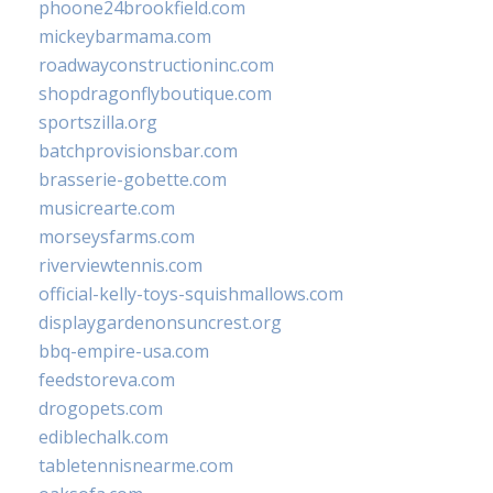
phoone24brookfield.com
mickeybarmama.com
roadwayconstructioninc.com
shopdragonflyboutique.com
sportszilla.org
batchprovisionsbar.com
brasserie-gobette.com
musicrearte.com
morseysfarms.com
riverviewtennis.com
official-kelly-toys-squishmallows.com
displaygardenonsuncrest.org
bbq-empire-usa.com
feedstoreva.com
drogopets.com
ediblechalk.com
tabletennisnearme.com