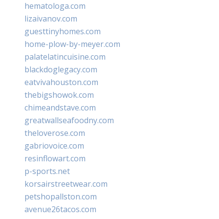
hematologa.com
lizaivanov.com
guesttinyhomes.com
home-plow-by-meyer.com
palatelatincuisine.com
blackdoglegacy.com
eatvivahouston.com
thebigshowok.com
chimeandstave.com
greatwallseafoodny.com
theloverose.com
gabriovoice.com
resinflowart.com
p-sports.net
korsairstreetwear.com
petshopallston.com
avenue26tacos.com