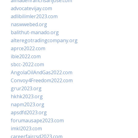
almadenranchsanjose.com
advocatevijay.com
adlibilimler2023.com
naswwebed.org
balithut-manado.org
alteregotradingcompany.org
aprce2022.com
ibie2022.com
sbcc-2022.com
AngolaOilAndGas2022.com
Convoy4Freedom2022.com
grur2023.org
hkhk2023.org
napm2023.org
apsdfd2023.org
forumausape2023.com
imkl2023.com
careerfaircsd2023.com