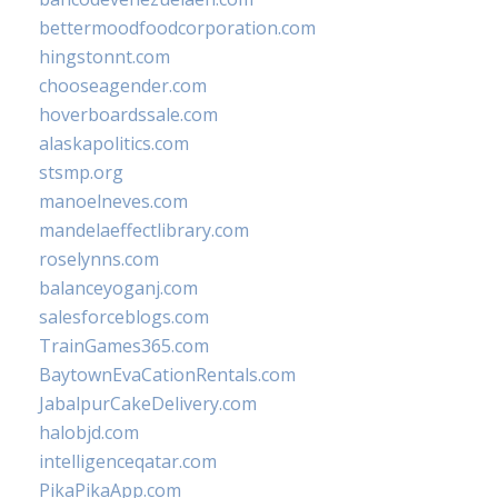
bettermoodfoodcorporation.com
hingstonnt.com
chooseagender.com
hoverboardssale.com
alaskapolitics.com
stsmp.org
manoelneves.com
mandelaeffectlibrary.com
roselynns.com
balanceyoganj.com
salesforceblogs.com
TrainGames365.com
BaytownEvaCationRentals.com
JabalpurCakeDelivery.com
halobjd.com
intelligenceqatar.com
PikaPikaApp.com