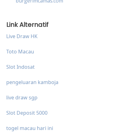
burgerimcamas.com
Link Alternatif
Live Draw HK
Toto Macau
Slot Indosat
pengeluaran kamboja
live draw sgp
Slot Deposit 5000
togel macau hari ini