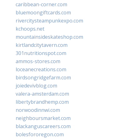
caribbean-corner.com
bluemoongiftcards.com
rivercitysteampunkexpo.com
kchoops.net
mountainsideskateshop.com
kirtlandcitytavern.com
301nutritionspot.com
ammos-stores.com
loceanecreations.com
birdsongridgefarm.com
joiedevivblog.com
valera-amsterdam.com
libertybrandhemp.com
norwoodinnwi.com
neighboursmarket.com
blackanguscareers.com
bolesfororegon.com