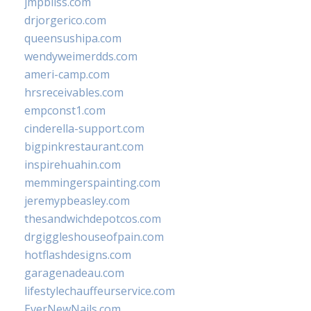
jmpbliss.com
drjorgerico.com
queensushipa.com
wendyweimerdds.com
ameri-camp.com
hrsreceivables.com
empconst1.com
cinderella-support.com
bigpinkrestaurant.com
inspirehuahin.com
memmingerspainting.com
jeremypbeasley.com
thesandwichdepotcos.com
drgiggleshouseofpain.com
hotflashdesigns.com
garagenadeau.com
lifestylechauffeurservice.com
EverNewNails.com