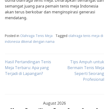
dunia olahraga tenis meja. Diharapkan semangat dan
semangat juang para pemain tenis meja Indonesia
akan terus berkobar dan menginspirasi generasi
mendatang.
Posted in
Olahraga Tenis Meja
Tagged
olahraga tenis meja di
indonesia dikenal dengan nama
Post
Hasil Pertandingan Tenis
Tips Ampuh untuk
Meja Terbaru: Apa yang
Bermain Tenis Meja
Terjadi di Lapangan?
Seperti Seorang
navigation
Profesional
August 2026