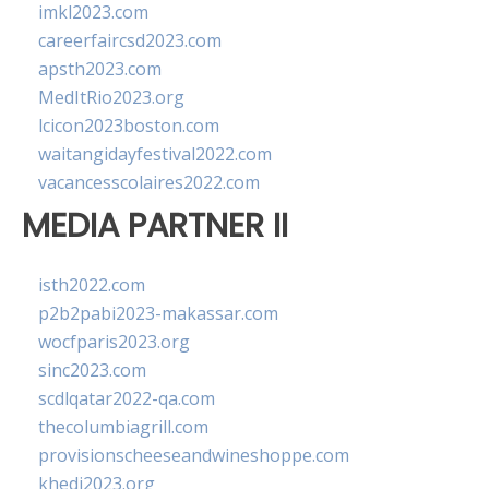
imkl2023.com
careerfaircsd2023.com
apsth2023.com
MedItRio2023.org
lcicon2023boston.com
waitangidayfestival2022.com
vacancesscolaires2022.com
MEDIA PARTNER II
isth2022.com
p2b2pabi2023-makassar.com
wocfparis2023.org
sinc2023.com
scdlqatar2022-qa.com
thecolumbiagrill.com
provisionscheeseandwineshoppe.com
khedi2023.org