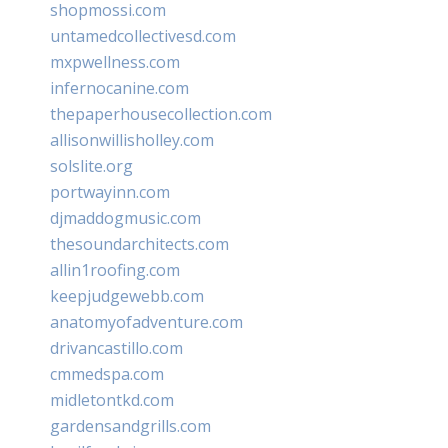
shopmossi.com
untamedcollectivesd.com
mxpwellness.com
infernocanine.com
thepaperhousecollection.com
allisonwillisholley.com
solslite.org
portwayinn.com
djmaddogmusic.com
thesoundarchitects.com
allin1roofing.com
keepjudgewebb.com
anatomyofadventure.com
drivancastillo.com
cmmedspa.com
midletontkd.com
gardensandgrills.com