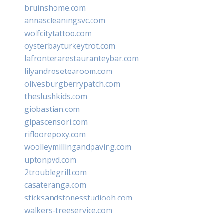
bruinshome.com
annascleaningsvc.com
wolfcitytattoo.com
oysterbayturkeytrot.com
lafronterarestauranteybar.com
lilyandrosetearoom.com
olivesburgberrypatch.com
theslushkids.com
giobastian.com
glpascensori.com
rifloorepoxy.com
woolleymillingandpaving.com
uptonpvd.com
2troublegrill.com
casateranga.com
sticksandstonesstudiooh.com
walkers-treeservice.com