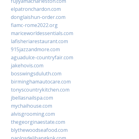
fujiyamacharleston.com
elpatronchardon.com
donglaishun-order.com
fiamc-rome2022.org
mariceworldessentials.com
lafisheriarestaurant.com
915jazzandmore.com
aguadulce-countryfair.com
jakehovis.com
bosswingsduluth.com
birminghamautocare.com
tonyscountrykitchen.com
jbellasnailspa.com
mychaihouse.com
alvisgrooming.com
thegeorginaestate.com
blythewoodseafood.com
paolosdelibangkok.com