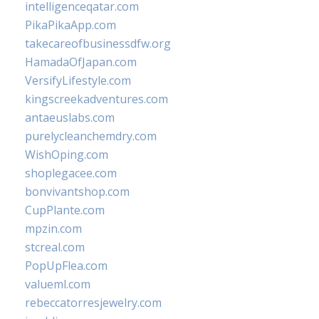
intelligenceqatar.com
PikaPikaApp.com
takecareofbusinessdfw.org
HamadaOfJapan.com
VersifyLifestyle.com
kingscreekadventures.com
antaeuslabs.com
purelycleanchemdry.com
WishOping.com
shoplegacee.com
bonvivantshop.com
CupPlante.com
mpzin.com
stcreal.com
PopUpFlea.com
valueml.com
rebeccatorresjewelry.com