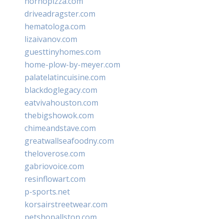
hornopizza.com
driveadragster.com
hematologa.com
lizaivanov.com
guesttinyhomes.com
home-plow-by-meyer.com
palatelatincuisine.com
blackdoglegacy.com
eatvivahouston.com
thebigshowok.com
chimeandstave.com
greatwallseafoodny.com
theloverose.com
gabriovoice.com
resinflowart.com
p-sports.net
korsairstreetwear.com
petshopallston.com