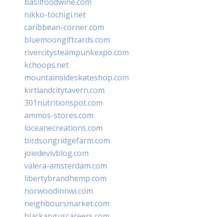
basilfoodwine.com
nikko-tochigi.net
caribbean-corner.com
bluemoongiftcards.com
rivercitysteampunkexpo.com
kchoops.net
mountainsideskateshop.com
kirtlandcitytavern.com
301nutritionspot.com
ammos-stores.com
loceanecreations.com
birdsongridgefarm.com
joiedevivblog.com
valera-amsterdam.com
libertybrandhemp.com
norwoodinnwi.com
neighboursmarket.com
blackanguscareers.com