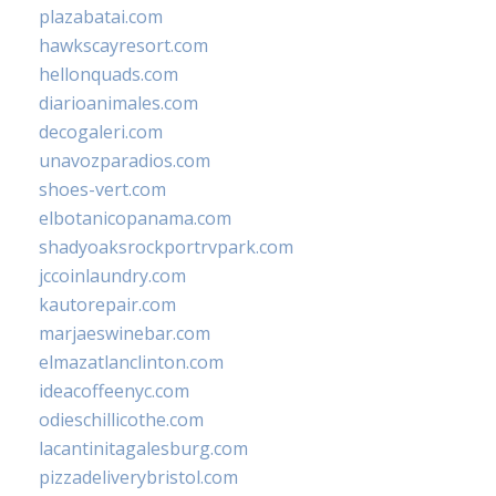
plazabatai.com
hawkscayresort.com
hellonquads.com
diarioanimales.com
decogaleri.com
unavozparadios.com
shoes-vert.com
elbotanicopanama.com
shadyoaksrockportrvpark.com
jccoinlaundry.com
kautorepair.com
marjaeswinebar.com
elmazatlanclinton.com
ideacoffeenyc.com
odieschillicothe.com
lacantinitagalesburg.com
pizzadeliverybristol.com