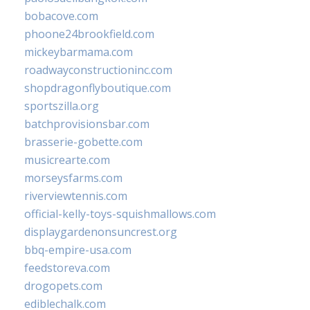
bobacove.com
phoone24brookfield.com
mickeybarmama.com
roadwayconstructioninc.com
shopdragonflyboutique.com
sportszilla.org
batchprovisionsbar.com
brasserie-gobette.com
musicrearte.com
morseysfarms.com
riverviewtennis.com
official-kelly-toys-squishmallows.com
displaygardenonsuncrest.org
bbq-empire-usa.com
feedstoreva.com
drogopets.com
ediblechalk.com