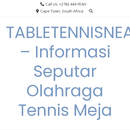
Skip
Call Us: +2782 444 YEAH
to
Cape Town, South Africa
content
TABLETENNISNE
– Informasi
Seputar
Olahraga
Tennis Meja