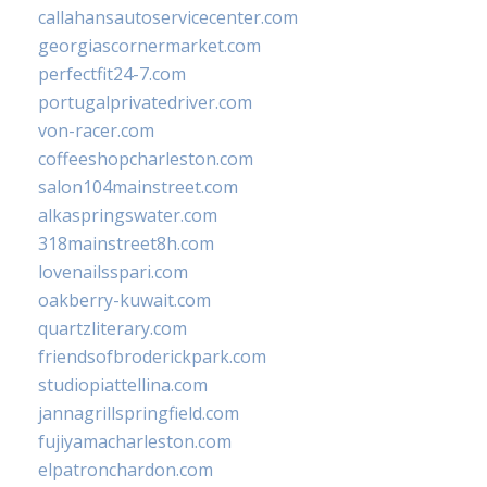
callahansautoservicecenter.com
georgiascornermarket.com
perfectfit24-7.com
portugalprivatedriver.com
von-racer.com
coffeeshopcharleston.com
salon104mainstreet.com
alkaspringswater.com
318mainstreet8h.com
lovenailsspari.com
oakberry-kuwait.com
quartzliterary.com
friendsofbroderickpark.com
studiopiattellina.com
jannagrillspringfield.com
fujiyamacharleston.com
elpatronchardon.com