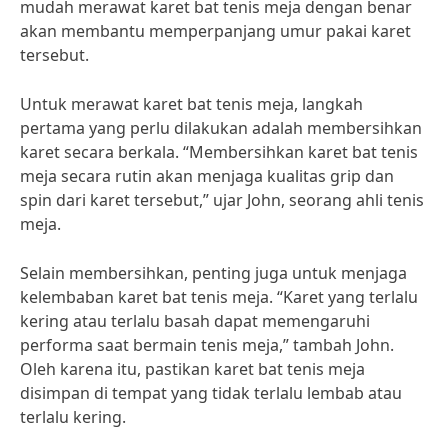
mudah merawat karet bat tenis meja dengan benar
akan membantu memperpanjang umur pakai karet
tersebut.
Untuk merawat karet bat tenis meja, langkah
pertama yang perlu dilakukan adalah membersihkan
karet secara berkala. “Membersihkan karet bat tenis
meja secara rutin akan menjaga kualitas grip dan
spin dari karet tersebut,” ujar John, seorang ahli tenis
meja.
Selain membersihkan, penting juga untuk menjaga
kelembaban karet bat tenis meja. “Karet yang terlalu
kering atau terlalu basah dapat memengaruhi
performa saat bermain tenis meja,” tambah John.
Oleh karena itu, pastikan karet bat tenis meja
disimpan di tempat yang tidak terlalu lembab atau
terlalu kering.