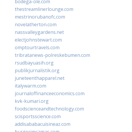
bodega-ole.com
thestreamlinerlounge.com
mestrinorubanofc.com
novelatherton.com
nassvalleygardens.net
electjohnstewart.com
omptourtravels.com
tribratanews-polreskebumen.com
rsudbayuasih.org
publikjurnalistik.org
juneteenthapparel.net
italywarm.com
journaloffinanceeconomics.com
kvk-kumari.org
foodscienceandtechnology.com
scisportsscience.com
addisababacuisineaz.com
burgerimcamas.com