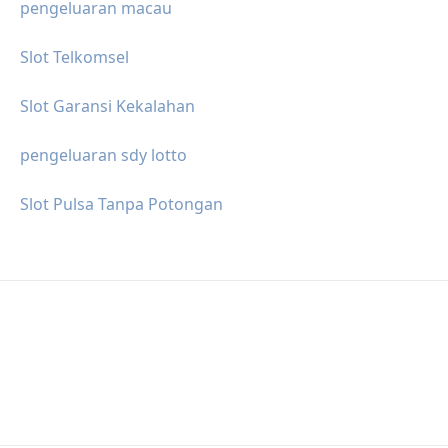
pengeluaran macau
Slot Telkomsel
Slot Garansi Kekalahan
pengeluaran sdy lotto
Slot Pulsa Tanpa Potongan