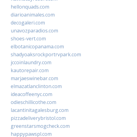
hellonquads.com
diarioanimales.com
decogaleri.com
unavozparadios.com
shoes-vert.com
elbotanicopanama.com
shadyoaksrockportrvpark.com
jccoinlaundry.com
kautorepair.com
marjaeswinebar.com
elmazatlanclinton.com
ideacoffeenyc.com
odieschillicothe.com
lacantinitagalesburg.com
pizzadeliverybristol.com
greenstarsmogcheck.com
happypawspl.com