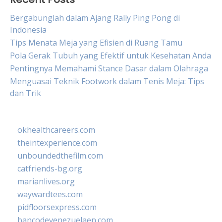
Bergabunglah dalam Ajang Rally Ping Pong di
Indonesia
Tips Menata Meja yang Efisien di Ruang Tamu
Pola Gerak Tubuh yang Efektif untuk Kesehatan Anda
Pentingnya Memahami Stance Dasar dalam Olahraga
Menguasai Teknik Footwork dalam Tenis Meja: Tips
dan Trik
okhealthcareers.com
theintexperience.com
unboundedthefilm.com
catfriends-bg.org
marianlives.org
waywardtees.com
pidfloorsexpress.com
bancodevenezuelaen.com