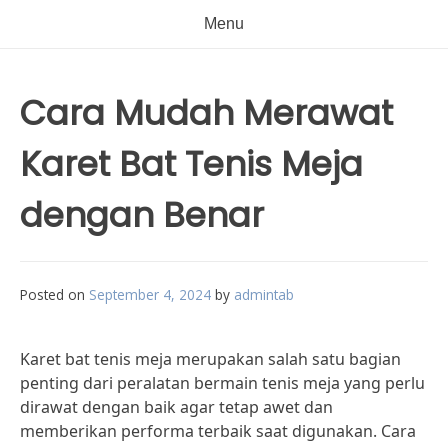
Menu
Cara Mudah Merawat
Karet Bat Tenis Meja
dengan Benar
Posted on
September 4, 2024
by
admintab
Karet bat tenis meja merupakan salah satu bagian
penting dari peralatan bermain tenis meja yang perlu
dirawat dengan baik agar tetap awet dan
memberikan performa terbaik saat digunakan. Cara