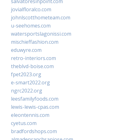
salvatoresinpoint.com
jovialfloralco.com
johnlscotthometeam.com
u-seehomes.com
watersportslagonissi.com
mischieffashion.com
eduwyre.com
retro-interiors.com
theblvd-boise.com
fpet2023.org
e-smart2022.org
ngrc2022.org
leesfamilyfoods.com
lewis-lewis-cpas.com
eleontennis.com
cyetus.com
bradfordshops.com
almadenranchsanjose.com