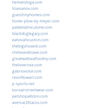
hematologa.com
lizaivanov.com
guesttinyhomes.com
home-plow-by-meyer.com
palatelatincuisine.com
blackdoglegacy.com
eatvivahouston.com
thebigshowok.com
chimeandstave.com
greatwallseafoodny.com
theloverose.com
gabriovoice.com
resinflowart.com
p-sports.net
korsairstreetwear.com
petshopallston.com
avenue26tacos.com