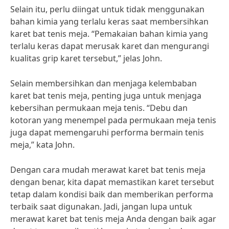
Selain itu, perlu diingat untuk tidak menggunakan
bahan kimia yang terlalu keras saat membersihkan
karet bat tenis meja. “Pemakaian bahan kimia yang
terlalu keras dapat merusak karet dan mengurangi
kualitas grip karet tersebut,” jelas John.
Selain membersihkan dan menjaga kelembaban
karet bat tenis meja, penting juga untuk menjaga
kebersihan permukaan meja tenis. “Debu dan
kotoran yang menempel pada permukaan meja tenis
juga dapat memengaruhi performa bermain tenis
meja,” kata John.
Dengan cara mudah merawat karet bat tenis meja
dengan benar, kita dapat memastikan karet tersebut
tetap dalam kondisi baik dan memberikan performa
terbaik saat digunakan. Jadi, jangan lupa untuk
merawat karet bat tenis meja Anda dengan baik agar