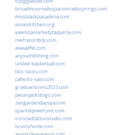
topgglasses.com
broadmoornailsspacoloradosprings.com
missblackpasadena.com
anneskitchen.org
valenciamarketytaqueria.com
reefrecordsllc.com
alawaffle.com
aryouthfishing.com
united-basketball.com
tios-tacos.com
cafecito-satx.com
graduacionviu2023.com
pecanjackstogo.com
zengardendayspa.com
sparklejewelryinc.com
ironcladtattoostudio.com
bruinshome.com
annascleaningsvc.com