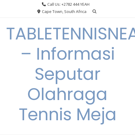
Skip
Call Us: +2782 444 YEAH
to
Cape Town, South Africa
content
TABLETENNISNE
– Informasi
Seputar
Olahraga
Tennis Meja