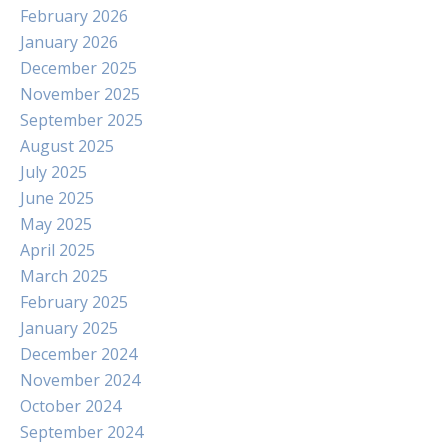
February 2026
January 2026
December 2025
November 2025
September 2025
August 2025
July 2025
June 2025
May 2025
April 2025
March 2025
February 2025
January 2025
December 2024
November 2024
October 2024
September 2024