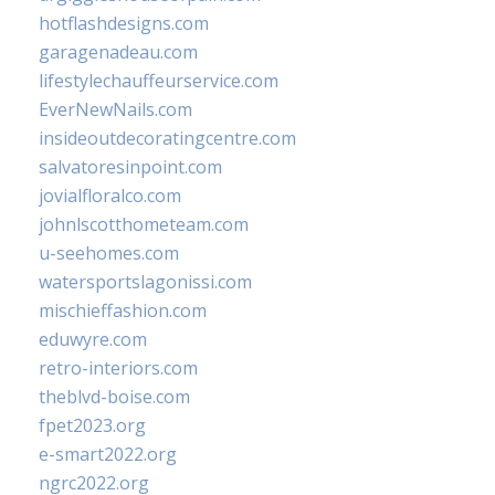
hotflashdesigns.com
garagenadeau.com
lifestylechauffeurservice.com
EverNewNails.com
insideoutdecoratingcentre.com
salvatoresinpoint.com
jovialfloralco.com
johnlscotthometeam.com
u-seehomes.com
watersportslagonissi.com
mischieffashion.com
eduwyre.com
retro-interiors.com
theblvd-boise.com
fpet2023.org
e-smart2022.org
ngrc2022.org