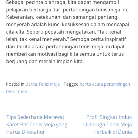
Sebagai pecinta olahraga, kita dapat mengambil
pelajaran berharga dari pertandingan tenis meja ini.
Keberanian, ketekunan, dan semangat pantang
menyerah adalah kunci kesuksesan dalam mencapai
cita-cita. Seperti pepatah mengatakan, “Tak kenal
lelah, tak kenal menyerah.” Semoga cerita inspiratif
dari berita acara pertandingan tenis meja ini dapat
memberikan motivasi bagi kita semua untuk terus
berjuang dan meraih impian kita.
Posted in
Berita Tenis Meja
Tagged
berita acara pertandingan
tenis meja
Post
Tips Sederhana Merawat
Profil Singkat Induk
Karet Bat Tenis Meja yang
Olahraga Tenis Meja
Harus Diketahui
Terbaik di Dunia
navigation