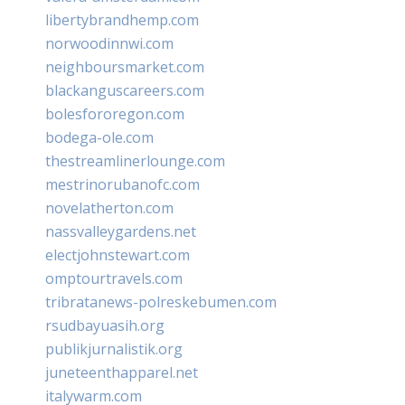
libertybrandhemp.com
norwoodinnwi.com
neighboursmarket.com
blackanguscareers.com
bolesfororegon.com
bodega-ole.com
thestreamlinerlounge.com
mestrinorubanofc.com
novelatherton.com
nassvalleygardens.net
electjohnstewart.com
omptourtravels.com
tribratanews-polreskebumen.com
rsudbayuasih.org
publikjurnalistik.org
juneteenthapparel.net
italywarm.com