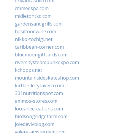
drivancastillo.com
cmmedspa.com
midletontkd.com
gardensandgrills.com
basilfoodwine.com
nikko-tochigi.net
caribbean-corner.com
bluemoongiftcards.com
rivercitysteampunkexpo.com
kchoops.net
mountainsideskateshop.com
kirtlandcitytavern.com
301nutritionspot.com
ammos-stores.com
loceanecreations.com
birdsongridgefarm.com
joiedevivblog.com
valera-amsterdam.com