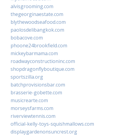
alvisgrooming.com
thegeorginaestate.com
blythewoodseafood.com
paolosdelibangkok.com
bobacove.com
phoone24brookfield.com
mickeybarmama.com
roadwayconstructioninc.com
shopdragonflyboutique.com
sportszilla.org
batchprovisionsbar.com
brasserie-gobette.com
musicrearte.com
morseysfarms.com
riverviewtennis.com
official-kelly-toys-squishmallows.com
displaygardenonsuncrest.org