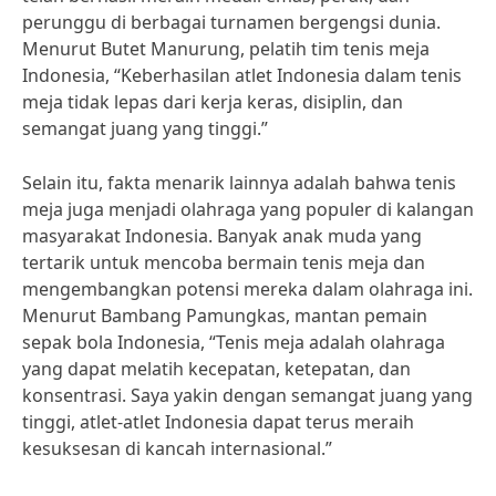
perunggu di berbagai turnamen bergengsi dunia.
Menurut Butet Manurung, pelatih tim tenis meja
Indonesia, “Keberhasilan atlet Indonesia dalam tenis
meja tidak lepas dari kerja keras, disiplin, dan
semangat juang yang tinggi.”
Selain itu, fakta menarik lainnya adalah bahwa tenis
meja juga menjadi olahraga yang populer di kalangan
masyarakat Indonesia. Banyak anak muda yang
tertarik untuk mencoba bermain tenis meja dan
mengembangkan potensi mereka dalam olahraga ini.
Menurut Bambang Pamungkas, mantan pemain
sepak bola Indonesia, “Tenis meja adalah olahraga
yang dapat melatih kecepatan, ketepatan, dan
konsentrasi. Saya yakin dengan semangat juang yang
tinggi, atlet-atlet Indonesia dapat terus meraih
kesuksesan di kancah internasional.”