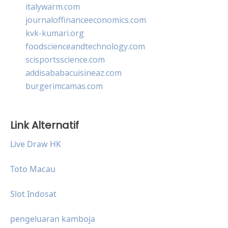
italywarm.com
journaloffinanceeconomics.com
kvk-kumari.org
foodscienceandtechnology.com
scisportsscience.com
addisababacuisineaz.com
burgerimcamas.com
Link Alternatif
Live Draw HK
Toto Macau
Slot Indosat
pengeluaran kamboja