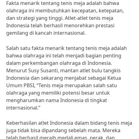
Fakta menarik tentang tenis meja adalah bahwa
olahraga ini membutuhkan kecepatan, ketepatan,
dan strategi yang tinggi. Atlet-atlet tenis meja
Indonesia telah berhasil menorehkan prestasi
gemilang di kancah internasional.
Salah satu fakta menarik tentang tenis meja adalah
bahwa olahraga ini telah menjadi bagian penting
dalam perkembangan olahraga di Indonesia.
Menurut Susy Susanti, mantan atlet bulu tangkis
Indonesia dan sekarang menjabat sebagai Ketua
Umum PBSI, “Tenis meja merupakan salah satu
olahraga yang memiliki potensi besar untuk
mengharumkan nama Indonesia di tingkat
internasional.”
Keberhasilan atlet Indonesia dalam bidang tenis meja
juga tidak bisa dipandang sebelah mata. Mereka
telah berhasil meraih medali emas, perak, dan