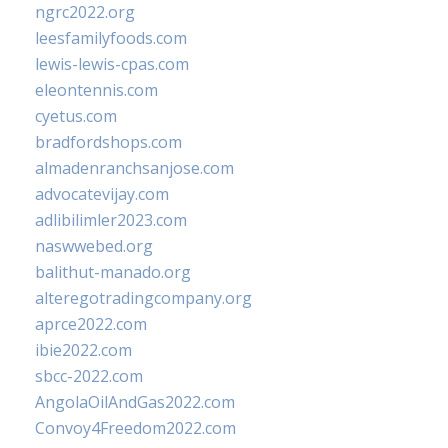
ngrc2022.org
leesfamilyfoods.com
lewis-lewis-cpas.com
eleontennis.com
cyetus.com
bradfordshops.com
almadenranchsanjose.com
advocatevijay.com
adlibilimler2023.com
naswwebed.org
balithut-manado.org
alteregotradingcompany.org
aprce2022.com
ibie2022.com
sbcc-2022.com
AngolaOilAndGas2022.com
Convoy4Freedom2022.com