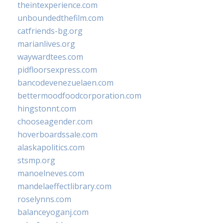
theintexperience.com
unboundedthefilm.com
catfriends-bg.org
marianlives.org
waywardtees.com
pidfloorsexpress.com
bancodevenezuelaen.com
bettermoodfoodcorporation.com
hingstonnt.com
chooseagender.com
hoverboardssale.com
alaskapolitics.com
stsmp.org
manoelneves.com
mandelaeffectlibrary.com
roselynns.com
balanceyoganj.com