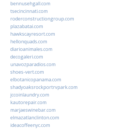
bennusehgall.com
tsecincinnati.com
roderconstructiongroup.com
plazabatai.com
hawkscayresort.com
hellonquads.com
diarioanimales.com
decogaleri.com
unavozparadios.com
shoes-vert.com
elbotanicopanama.com
shadyoaksrockportrvpark.com
jccoinlaundry.com
kautorepair.com
marjaeswinebar.com
elmazatlanclinton.com
ideacoffeenyc.com