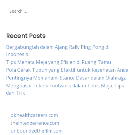
Search
for:
Recent Posts
Bergabunglah dalam Ajang Rally Ping Pong di
Indonesia
Tips Menata Meja yang Efisien di Ruang Tamu
Pola Gerak Tubuh yang Efektif untuk Kesehatan Anda
Pentingnya Memahami Stance Dasar dalam Olahraga
Menguasai Teknik Footwork dalam Tenis Meja: Tips
dan Trik
okhealthcareers.com
theintexperience.com
unboundedthefilm.com