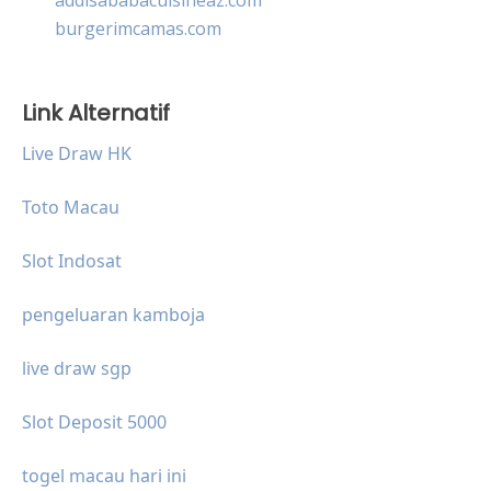
burgerimcamas.com
Link Alternatif
Live Draw HK
Toto Macau
Slot Indosat
pengeluaran kamboja
live draw sgp
Slot Deposit 5000
togel macau hari ini