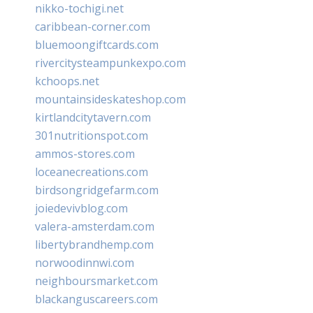
nikko-tochigi.net
caribbean-corner.com
bluemoongiftcards.com
rivercitysteampunkexpo.com
kchoops.net
mountainsideskateshop.com
kirtlandcitytavern.com
301nutritionspot.com
ammos-stores.com
loceanecreations.com
birdsongridgefarm.com
joiedevivblog.com
valera-amsterdam.com
libertybrandhemp.com
norwoodinnwi.com
neighboursmarket.com
blackanguscareers.com