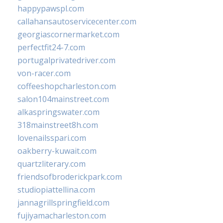
happypawspl.com
callahansautoservicecenter.com
georgiascornermarket.com
perfectfit24-7.com
portugalprivatedriver.com
von-racer.com
coffeeshopcharleston.com
salon104mainstreet.com
alkaspringswater.com
318mainstreet8h.com
lovenailsspari.com
oakberry-kuwait.com
quartzliterary.com
friendsofbroderickpark.com
studiopiattellina.com
jannagrillspringfield.com
fujiyamacharleston.com