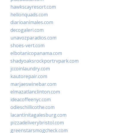
hawkscayresort.com
hellonquads.com
diarioanimales.com
decogaleri.com
unavozparadios.com
shoes-vert.com
elbotanicopanama.com
shadyoaksrockportrvpark.com
jccoinlaundry.com
kautorepair.com
marjaeswinebar.com
elmazatlanclinton.com
ideacoffeenyc.com
odieschillicothe.com
lacantinitagalesburg.com
pizzadeliverybristol.com
greenstarsmogcheck.com