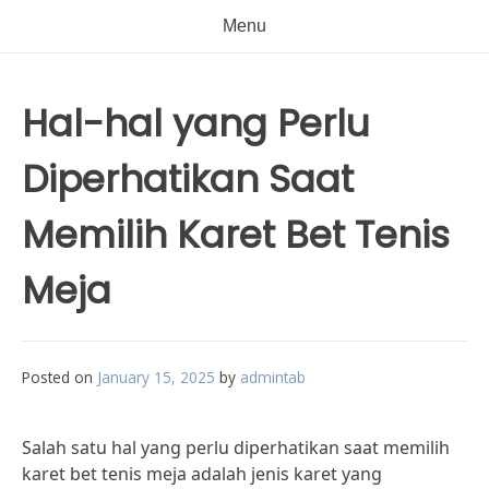
Menu
Hal-hal yang Perlu
Diperhatikan Saat
Memilih Karet Bet Tenis
Meja
Posted on
January 15, 2025
by
admintab
Salah satu hal yang perlu diperhatikan saat memilih
karet bet tenis meja adalah jenis karet yang