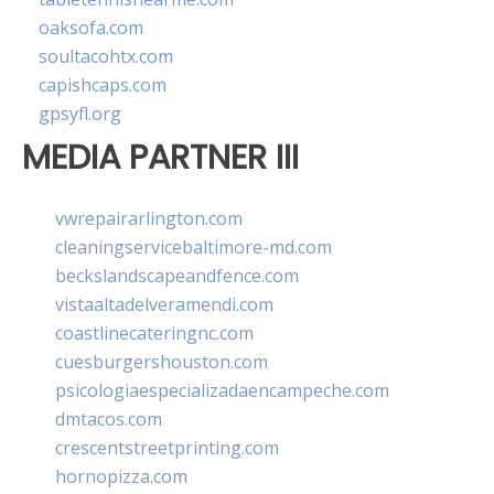
oaksofa.com
soultacohtx.com
capishcaps.com
gpsyfl.org
MEDIA PARTNER III
vwrepairarlington.com
cleaningservicebaltimore-md.com
beckslandscapeandfence.com
vistaaltadelveramendi.com
coastlinecateringnc.com
cuesburgershouston.com
psicologiaespecializadaencampeche.com
dmtacos.com
crescentstreetprinting.com
hornopizza.com