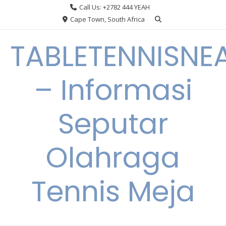
Skip
Call Us: +2782 444 YEAH
to
Cape Town, South Africa
content
TABLETENNISNE
– Informasi
Seputar
Olahraga
Tennis Meja