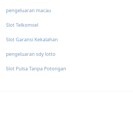
pengeluaran macau
Slot Telkomsel
Slot Garansi Kekalahan
pengeluaran sdy lotto
Slot Pulsa Tanpa Potongan