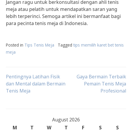
Jangan ragu untuk berkonsultasi dengan ahli tenis
meja atau pelatih untuk mendapatkan saran yang
lebih terperinci. Semoga artikel ini bermanfaat bagi
para pecinta tenis meja di Indonesia.
Posted in
Tips Tenis Meja
Tagged
tips memilih karet bet tenis
meja
Post
Pentingnya Latihan Fisik
Gaya Bermain Terbaik
dan Mental dalam Bermain
Pemain Tenis Meja
Tenis Meja
Profesional
navigation
August 2026
M
T
W
T
F
S
S