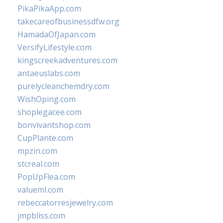
PikaPikaApp.com
takecareofbusinessdfw.org
HamadaOfJapan.com
VersifyLifestyle.com
kingscreekadventures.com
antaeuslabs.com
purelycleanchemdry.com
WishOping.com
shoplegacee.com
bonvivantshop.com
CupPlante.com
mpzin.com
stcreal.com
PopUpFlea.com
valueml.com
rebeccatorresjewelry.com
jmpbliss.com