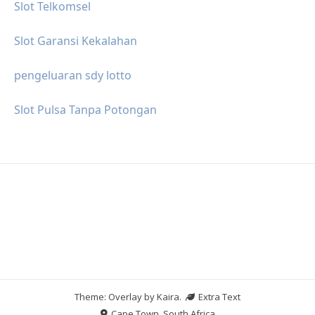
Slot Telkomsel
Slot Garansi Kekalahan
pengeluaran sdy lotto
Slot Pulsa Tanpa Potongan
Theme: Overlay by
Kaira
.
Extra Text
Cape Town, South Africa