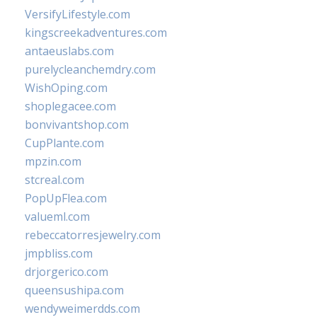
VersifyLifestyle.com
kingscreekadventures.com
antaeuslabs.com
purelycleanchemdry.com
WishOping.com
shoplegacee.com
bonvivantshop.com
CupPlante.com
mpzin.com
stcreal.com
PopUpFlea.com
valueml.com
rebeccatorresjewelry.com
jmpbliss.com
drjorgerico.com
queensushipa.com
wendyweimerdds.com