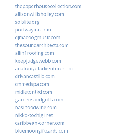
thepaperhousecollection.com
allisonwillisholley.com
solslite.org
portwayinn.com
djmaddogmusic.com
thesoundarchitects.com
allin1roofing.com
keepjudgewebb.com
anatomyofadventure.com
drivancastillo.com
cmmedspa.com
midletontkd.com
gardensandgrills.com
basilfoodwine.com
nikko-tochigi.net
caribbean-corner.com
bluemoongiftcards.com