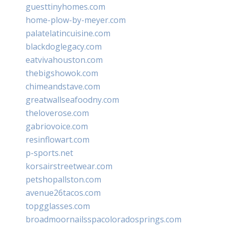
guesttinyhomes.com
home-plow-by-meyer.com
palatelatincuisine.com
blackdoglegacy.com
eatvivahouston.com
thebigshowok.com
chimeandstave.com
greatwallseafoodny.com
theloverose.com
gabriovoice.com
resinflowart.com
p-sports.net
korsairstreetwear.com
petshopallston.com
avenue26tacos.com
topgglasses.com
broadmoornailsspacoloradosprings.com