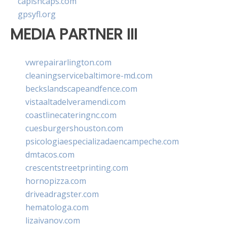
capishcaps.com
gpsyfl.org
MEDIA PARTNER III
vwrepairarlington.com
cleaningservicebaltimore-md.com
beckslandscapeandfence.com
vistaaltadelveramendi.com
coastlinecateringnc.com
cuesburgershouston.com
psicologiaespecializadaencampeche.com
dmtacos.com
crescentstreetprinting.com
hornopizza.com
driveadragster.com
hematologa.com
lizaivanov.com