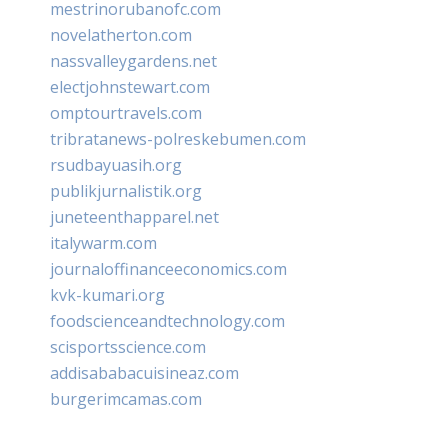
mestrinorubanofc.com
novelatherton.com
nassvalleygardens.net
electjohnstewart.com
omptourtravels.com
tribratanews-polreskebumen.com
rsudbayuasih.org
publikjurnalistik.org
juneteenthapparel.net
italywarm.com
journaloffinanceeconomics.com
kvk-kumari.org
foodscienceandtechnology.com
scisportsscience.com
addisababacuisineaz.com
burgerimcamas.com