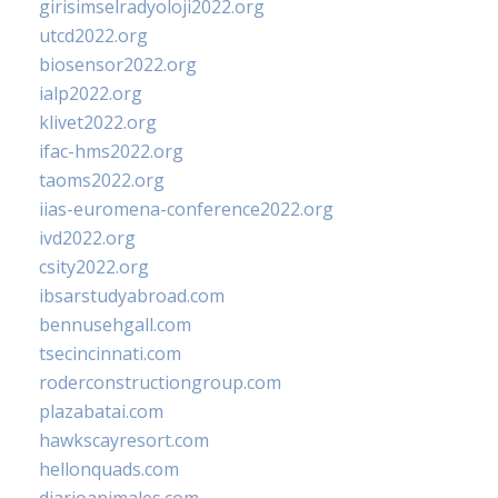
girisimselradyoloji2022.org
utcd2022.org
biosensor2022.org
ialp2022.org
klivet2022.org
ifac-hms2022.org
taoms2022.org
iias-euromena-conference2022.org
ivd2022.org
csity2022.org
ibsarstudyabroad.com
bennusehgall.com
tsecincinnati.com
roderconstructiongroup.com
plazabatai.com
hawkscayresort.com
hellonquads.com