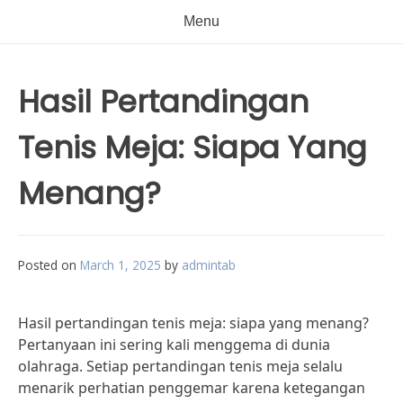
Menu
Hasil Pertandingan
Tenis Meja: Siapa Yang
Menang?
Posted on
March 1, 2025
by
admintab
Hasil pertandingan tenis meja: siapa yang menang?
Pertanyaan ini sering kali menggema di dunia
olahraga. Setiap pertandingan tenis meja selalu
menarik perhatian penggemar karena ketegangan