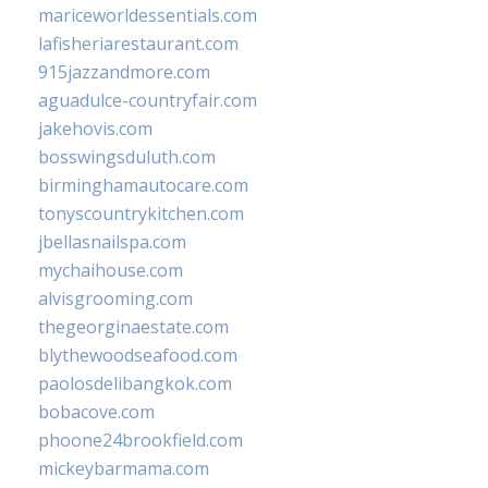
mariceworldessentials.com
lafisheriarestaurant.com
915jazzandmore.com
aguadulce-countryfair.com
jakehovis.com
bosswingsduluth.com
birminghamautocare.com
tonyscountrykitchen.com
jbellasnailspa.com
mychaihouse.com
alvisgrooming.com
thegeorginaestate.com
blythewoodseafood.com
paolosdelibangkok.com
bobacove.com
phoone24brookfield.com
mickeybarmama.com