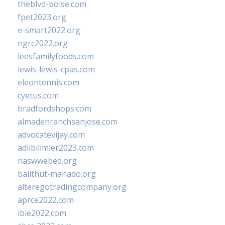
theblvd-boise.com
fpet2023.org
e-smart2022.org
ngrc2022.org
leesfamilyfoods.com
lewis-lewis-cpas.com
eleontennis.com
cyetus.com
bradfordshops.com
almadenranchsanjose.com
advocatevijay.com
adlibilimler2023.com
naswwebed.org
balithut-manado.org
alteregotradingcompany.org
aprce2022.com
ibie2022.com