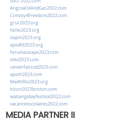
sbcc-2022.com
AngolaOilAndGas2022.com
Convoy4Freedom2022.com
grur2023.org
hkhk2023.org
napm2023.org
apsdfd2023.org
forumausape2023.com
imkl2023.com
careerfaircsd2023.com
apsth2023.com
MedItRio2023.org
lcicon2023boston.com
waitangidayfestival2022.com
vacancesscolaires2022.com
MEDIA PARTNER II