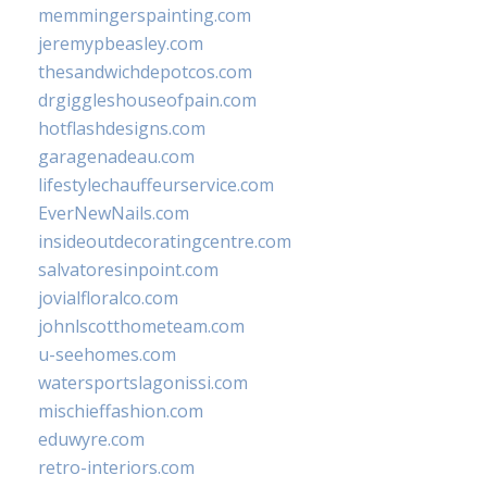
memmingerspainting.com
jeremypbeasley.com
thesandwichdepotcos.com
drgiggleshouseofpain.com
hotflashdesigns.com
garagenadeau.com
lifestylechauffeurservice.com
EverNewNails.com
insideoutdecoratingcentre.com
salvatoresinpoint.com
jovialfloralco.com
johnlscotthometeam.com
u-seehomes.com
watersportslagonissi.com
mischieffashion.com
eduwyre.com
retro-interiors.com