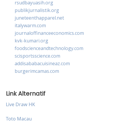
rsudbayuasih.org
publikjurnalistik.org
juneteenthapparel.net
italywarm.com
journaloffinanceeconomics.com
kvk-kumari.org
foodscienceandtechnology.com
scisportsscience.com
addisababacuisineaz.com
burgerimcamas.com
Link Alternatif
Live Draw HK
Toto Macau