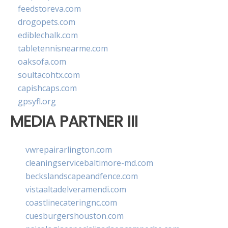
feedstoreva.com
drogopets.com
ediblechalk.com
tabletennisnearme.com
oaksofa.com
soultacohtx.com
capishcaps.com
gpsyfl.org
MEDIA PARTNER III
vwrepairarlington.com
cleaningservicebaltimore-md.com
beckslandscapeandfence.com
vistaaltadelveramendi.com
coastlinecateringnc.com
cuesburgershouston.com