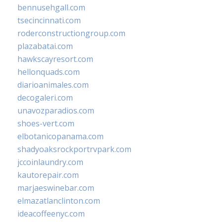
bennusehgall.com
tsecincinnati.com
roderconstructiongroup.com
plazabatai.com
hawkscayresort.com
hellonquads.com
diarioanimales.com
decogaleri.com
unavozparadios.com
shoes-vert.com
elbotanicopanama.com
shadyoaksrockportrvpark.com
jccoinlaundry.com
kautorepair.com
marjaeswinebar.com
elmazatlanclinton.com
ideacoffeenyc.com