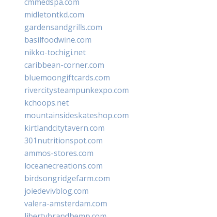
cmmedspa.com
midletontkd.com
gardensandgrills.com
basilfoodwine.com
nikko-tochigi.net
caribbean-corner.com
bluemoongiftcards.com
rivercitysteampunkexpo.com
kchoops.net
mountainsideskateshop.com
kirtlandcitytavern.com
301nutritionspot.com
ammos-stores.com
loceanecreations.com
birdsongridgefarm.com
joiedevivblog.com
valera-amsterdam.com
libertybrandhemp.com