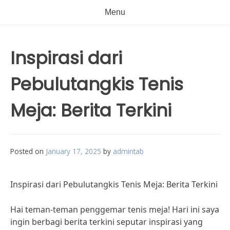
Menu
Inspirasi dari
Pebulutangkis Tenis
Meja: Berita Terkini
Posted on
January 17, 2025
by
admintab
Inspirasi dari Pebulutangkis Tenis Meja: Berita Terkini
Hai teman-teman penggemar tenis meja! Hari ini saya
ingin berbagi berita terkini seputar inspirasi yang