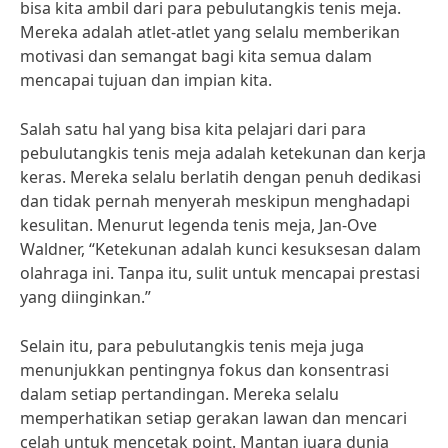
bisa kita ambil dari para pebulutangkis tenis meja.
Mereka adalah atlet-atlet yang selalu memberikan
motivasi dan semangat bagi kita semua dalam
mencapai tujuan dan impian kita.
Salah satu hal yang bisa kita pelajari dari para
pebulutangkis tenis meja adalah ketekunan dan kerja
keras. Mereka selalu berlatih dengan penuh dedikasi
dan tidak pernah menyerah meskipun menghadapi
kesulitan. Menurut legenda tenis meja, Jan-Ove
Waldner, “Ketekunan adalah kunci kesuksesan dalam
olahraga ini. Tanpa itu, sulit untuk mencapai prestasi
yang diinginkan.”
Selain itu, para pebulutangkis tenis meja juga
menunjukkan pentingnya fokus dan konsentrasi
dalam setiap pertandingan. Mereka selalu
memperhatikan setiap gerakan lawan dan mencari
celah untuk mencetak point. Mantan juara dunia