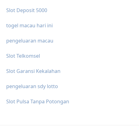
Slot Deposit 5000
togel macau hari ini
pengeluaran macau
Slot Telkomsel
Slot Garansi Kekalahan
pengeluaran sdy lotto
Slot Pulsa Tanpa Potongan