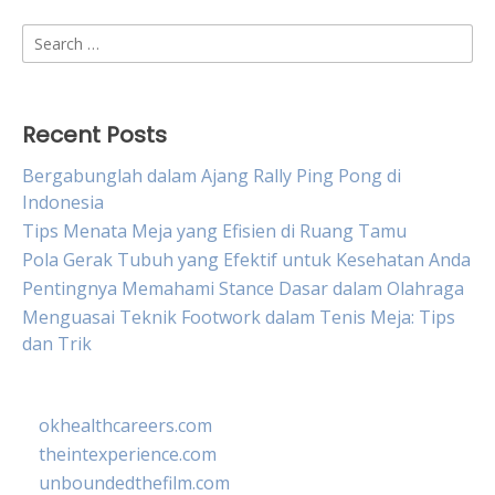
Search
for:
Recent Posts
Bergabunglah dalam Ajang Rally Ping Pong di
Indonesia
Tips Menata Meja yang Efisien di Ruang Tamu
Pola Gerak Tubuh yang Efektif untuk Kesehatan Anda
Pentingnya Memahami Stance Dasar dalam Olahraga
Menguasai Teknik Footwork dalam Tenis Meja: Tips
dan Trik
okhealthcareers.com
theintexperience.com
unboundedthefilm.com