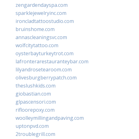
zengardendayspa.com
sparklejewelryinc.com
ironcladtattoostudio.com
bruinshome.com
annascleaningsvc.com
wolfcitytattoo.com
oysterbayturkeytrot.com
lafronterarestauranteybar.com
lilyandrosetearoom.com
olivesburgberrypatch.com
theslushkids.com
giobastian.com
glpascensori.com
rifloorepoxy.com
woolleymillingandpaving.com
uptonpvd.com
2troublegrill.com