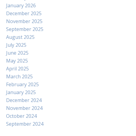
January 2026
December 2025
November 2025
September 2025
August 2025
July 2025
June 2025
May 2025
April 2025
March 2025
February 2025
January 2025
December 2024
November 2024
October 2024
September 2024