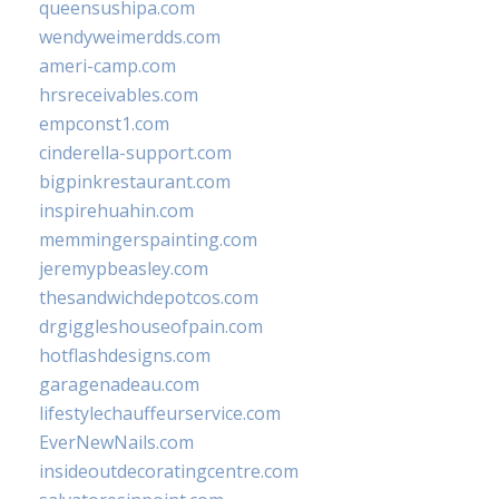
queensushipa.com
wendyweimerdds.com
ameri-camp.com
hrsreceivables.com
empconst1.com
cinderella-support.com
bigpinkrestaurant.com
inspirehuahin.com
memmingerspainting.com
jeremypbeasley.com
thesandwichdepotcos.com
drgiggleshouseofpain.com
hotflashdesigns.com
garagenadeau.com
lifestylechauffeurservice.com
EverNewNails.com
insideoutdecoratingcentre.com