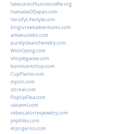
takecareofbusinessdfw.org
HamadaOfJapan.com
VersifyLifestyle.com
kingscreekadventures.com
antaeuslabs.com
purelycleanchemdry.com
WishOping.com
shoplegacee.com
bonvivantshop.com
CupPlante.com
mpzin.com
stcreal.com
PopUpFlea.com
valueml.com
rebeccatorresjewelry.com
jmpbliss.com
drjorgerico.com