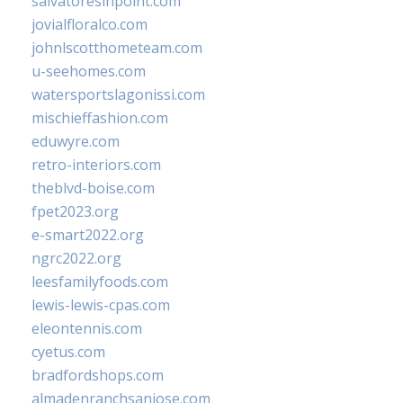
salvatoresinpoint.com
jovialfloralco.com
johnlscotthometeam.com
u-seehomes.com
watersportslagonissi.com
mischieffashion.com
eduwyre.com
retro-interiors.com
theblvd-boise.com
fpet2023.org
e-smart2022.org
ngrc2022.org
leesfamilyfoods.com
lewis-lewis-cpas.com
eleontennis.com
cyetus.com
bradfordshops.com
almadenranchsanjose.com