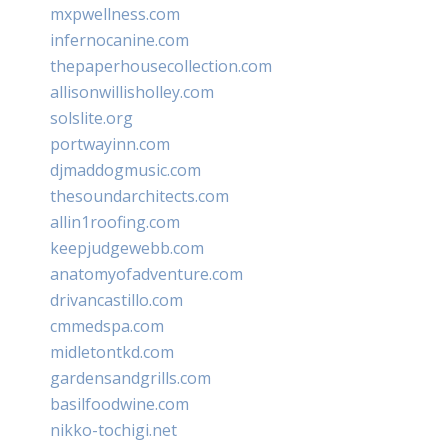
mxpwellness.com
infernocanine.com
thepaperhousecollection.com
allisonwillisholley.com
solslite.org
portwayinn.com
djmaddogmusic.com
thesoundarchitects.com
allin1roofing.com
keepjudgewebb.com
anatomyofadventure.com
drivancastillo.com
cmmedspa.com
midletontkd.com
gardensandgrills.com
basilfoodwine.com
nikko-tochigi.net