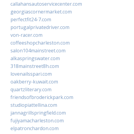
callahansautoservicecenter.com
georgiascornermarket.com
perfectfit24-7.com
portugalprivatedriver.com
von-racer.com
coffeeshopcharleston.com
salon104mainstreet.com
alkaspringswater.com
318mainstreet8h.com
lovenailsspari.com
oakberry-kuwait.com
quartzliterary.com
friendsofbroderickpark.com
studiopiattellina.com
jannagrillspringfield.com
fujiyamacharleston.com
elpatronchardon.com