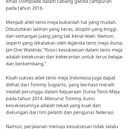
emas Olimpiade dalam cabang ganda campuran
pada tahun 2016.
Menjadi atlet tenis meja bukanlah hal yang mudah.
Dibutuhkan latihan yang keras, disiplin yang tinggi,
dan semangat juang yang tak kenal lelah. Namun,
seperti yang dikatakan oleh legenda tenis meja dunia,
Jan-Ove Waldner, “Kunci kesuksesan dalam tenis meja
adalah ketekunan dan keberanian untuk terus belajar
dan berkembang.”
Kisah sukses atlet tenis meja Indonesia juga dapat
dilihat dari Tommy Sugiarto, yang berhasil meraih
medali perunggu dalam Kejuaraan Dunia Tenis Meja
pada tahun 2014. Menurut Tommy, kunci
kesuksesannya adalah tekad yang kuat dan
dukungan dari tim pelatih dan pengurus federasi.
Namun, perjalanan menuju kesuksesan tidak selalu