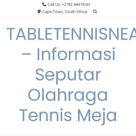
Skip
Call Us: +2782 444 YEAH
to
Cape Town, South Africa
content
TABLETENNISNE
– Informasi
Seputar
Olahraga
Tennis Meja