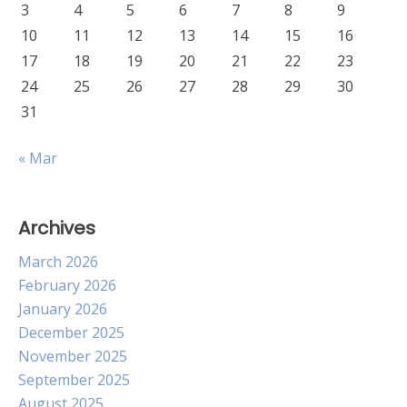
3
4
5
6
7
8
9
10
11
12
13
14
15
16
17
18
19
20
21
22
23
24
25
26
27
28
29
30
31
« Mar
Archives
March 2026
February 2026
January 2026
December 2025
November 2025
September 2025
August 2025