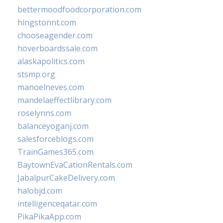
bettermoodfoodcorporation.com
hingstonnt.com
chooseagender.com
hoverboardssale.com
alaskapolitics.com
stsmp.org
manoelneves.com
mandelaeffectlibrary.com
roselynns.com
balanceyoganj.com
salesforceblogs.com
TrainGames365.com
BaytownEvaCationRentals.com
JabalpurCakeDelivery.com
halobjd.com
intelligenceqatar.com
PikaPikaApp.com