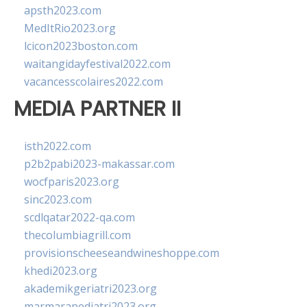
apsth2023.com
MedItRio2023.org
lcicon2023boston.com
waitangidayfestival2022.com
vacancesscolaires2022.com
MEDIA PARTNER II
isth2022.com
p2b2pabi2023-makassar.com
wocfparis2023.org
sinc2023.com
scdlqatar2022-qa.com
thecolumbiagrill.com
provisionscheeseandwineshoppe.com
khedi2023.org
akademikgeriatri2023.org
marmarapediatri2023.org