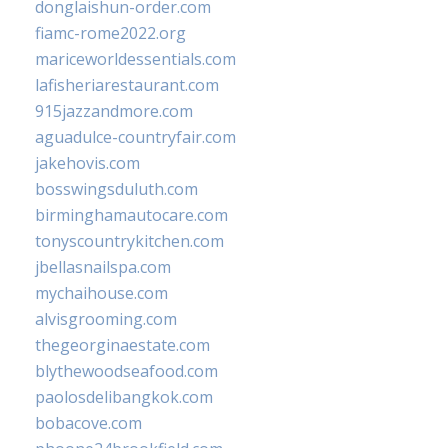
donglaishun-order.com
fiamc-rome2022.org
mariceworldessentials.com
lafisheriarestaurant.com
915jazzandmore.com
aguadulce-countryfair.com
jakehovis.com
bosswingsduluth.com
birminghamautocare.com
tonyscountrykitchen.com
jbellasnailspa.com
mychaihouse.com
alvisgrooming.com
thegeorginaestate.com
blythewoodseafood.com
paolosdelibangkok.com
bobacove.com