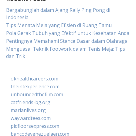
Bergabunglah dalam Ajang Rally Ping Pong di
Indonesia
Tips Menata Meja yang Efisien di Ruang Tamu
Pola Gerak Tubuh yang Efektif untuk Kesehatan Anda
Pentingnya Memahami Stance Dasar dalam Olahraga
Menguasai Teknik Footwork dalam Tenis Meja: Tips
dan Trik
okhealthcareers.com
theintexperience.com
unboundedthefilm.com
catfriends-bg.org
marianlives.org
waywardtees.com
pidfloorsexpress.com
bancodevenezuelaen.com