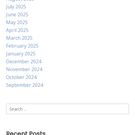
July 2025
June 2025
May 2025
April 2025
March 2025
February 2025
January 2025
December 2024
November 2024
October 2024
September 2024
Search
for:
Recent Posts