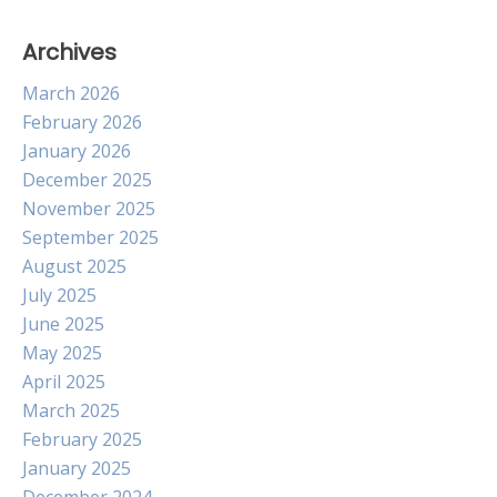
Archives
March 2026
February 2026
January 2026
December 2025
November 2025
September 2025
August 2025
July 2025
June 2025
May 2025
April 2025
March 2025
February 2025
January 2025