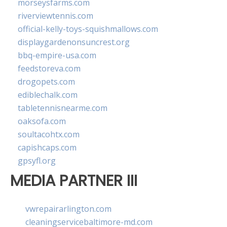
morseysfarms.com
riverviewtennis.com
official-kelly-toys-squishmallows.com
displaygardenonsuncrest.org
bbq-empire-usa.com
feedstoreva.com
drogopets.com
ediblechalk.com
tabletennisnearme.com
oaksofa.com
soultacohtx.com
capishcaps.com
gpsyfl.org
MEDIA PARTNER III
vwrepairarlington.com
cleaningservicebaltimore-md.com