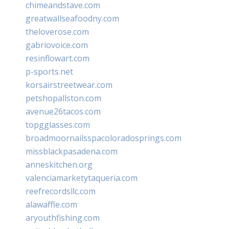
chimeandstave.com
greatwallseafoodny.com
theloverose.com
gabriovoice.com
resinflowart.com
p-sports.net
korsairstreetwear.com
petshopallston.com
avenue26tacos.com
topgglasses.com
broadmoornailsspacoloradosprings.com
missblackpasadena.com
anneskitchen.org
valenciamarketytaqueria.com
reefrecordsllc.com
alawaffle.com
aryouthfishing.com