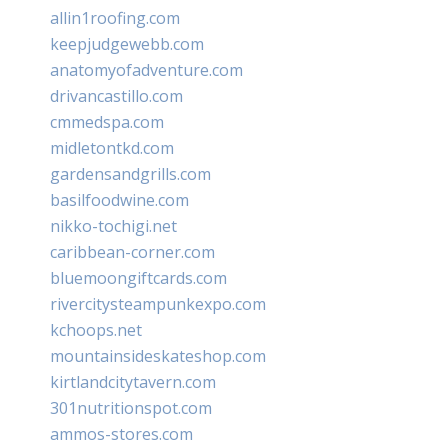
allin1roofing.com
keepjudgewebb.com
anatomyofadventure.com
drivancastillo.com
cmmedspa.com
midletontkd.com
gardensandgrills.com
basilfoodwine.com
nikko-tochigi.net
caribbean-corner.com
bluemoongiftcards.com
rivercitysteampunkexpo.com
kchoops.net
mountainsideskateshop.com
kirtlandcitytavern.com
301nutritionspot.com
ammos-stores.com