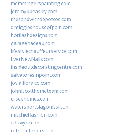
memmingerspainting.com
jeremypbeasley.com
thesandwichdepotcos.com
drgiggleshouseofpain.com
hotflashdesigns.com
garagenadeau.com
lifestylechauffeurservice.com
EverNewNails.com
insideoutdecoratingcentre.com
salvatoresinpoint.com
jovialfloralco.com
johnlscotthometeam.com
u-seehomes.com
watersportslagonissi.com
mischieffashion.com
eduwyre.com
retro-interiors.com