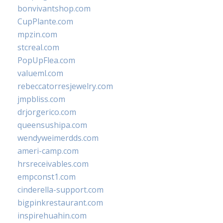
bonvivantshop.com
CupPlante.com
mpzin.com
stcreal.com
PopUpFlea.com
valueml.com
rebeccatorresjewelry.com
jmpbliss.com
drjorgerico.com
queensushipa.com
wendyweimerdds.com
ameri-camp.com
hrsreceivables.com
empconst1.com
cinderella-support.com
bigpinkrestaurant.com
inspirehuahin.com