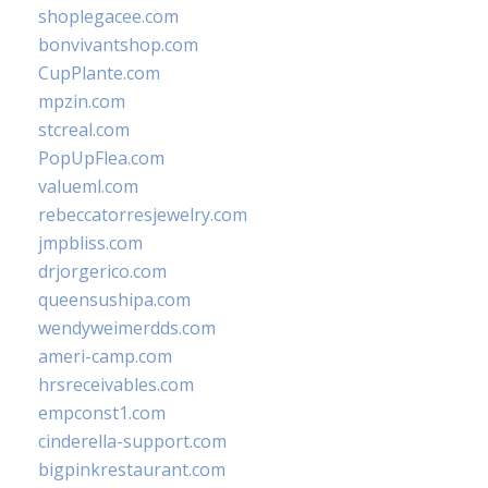
shoplegacee.com
bonvivantshop.com
CupPlante.com
mpzin.com
stcreal.com
PopUpFlea.com
valueml.com
rebeccatorresjewelry.com
jmpbliss.com
drjorgerico.com
queensushipa.com
wendyweimerdds.com
ameri-camp.com
hrsreceivables.com
empconst1.com
cinderella-support.com
bigpinkrestaurant.com