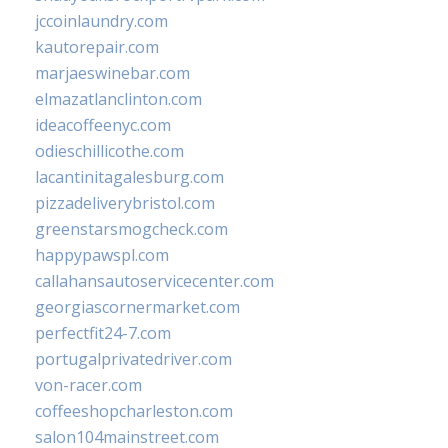
jccoinlaundry.com
kautorepair.com
marjaeswinebar.com
elmazatlanclinton.com
ideacoffeenyc.com
odieschillicothe.com
lacantinitagalesburg.com
pizzadeliverybristol.com
greenstarsmogcheck.com
happypawspl.com
callahansautoservicecenter.com
georgiascornermarket.com
perfectfit24-7.com
portugalprivatedriver.com
von-racer.com
coffeeshopcharleston.com
salon104mainstreet.com