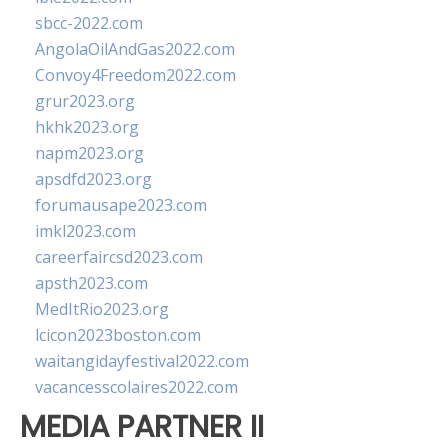
sbcc-2022.com
AngolaOilAndGas2022.com
Convoy4Freedom2022.com
grur2023.org
hkhk2023.org
napm2023.org
apsdfd2023.org
forumausape2023.com
imkl2023.com
careerfaircsd2023.com
apsth2023.com
MedItRio2023.org
lcicon2023boston.com
waitangidayfestival2022.com
vacancesscolaires2022.com
MEDIA PARTNER II