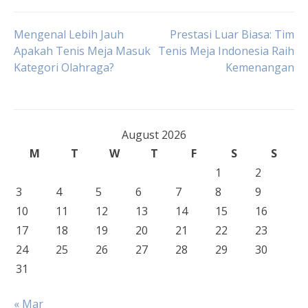
Post
Mengenal Lebih Jauh
Prestasi Luar Biasa: Tim
Apakah Tenis Meja Masuk
Tenis Meja Indonesia Raih
Kategori Olahraga?
Kemenangan
navigation
August 2026
M
T
W
T
F
S
S
1
2
3
4
5
6
7
8
9
10
11
12
13
14
15
16
17
18
19
20
21
22
23
24
25
26
27
28
29
30
31
« Mar