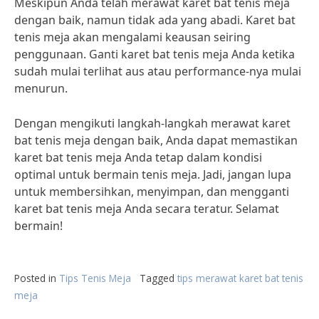
Meskipun Anda telah merawat karet bat tenis meja
dengan baik, namun tidak ada yang abadi. Karet bat
tenis meja akan mengalami keausan seiring
penggunaan. Ganti karet bat tenis meja Anda ketika
sudah mulai terlihat aus atau performance-nya mulai
menurun.
Dengan mengikuti langkah-langkah merawat karet
bat tenis meja dengan baik, Anda dapat memastikan
karet bat tenis meja Anda tetap dalam kondisi
optimal untuk bermain tenis meja. Jadi, jangan lupa
untuk membersihkan, menyimpan, dan mengganti
karet bat tenis meja Anda secara teratur. Selamat
bermain!
Posted in
Tips Tenis Meja
Tagged
tips merawat karet bat tenis
meja