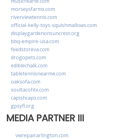
musicrearte.com
morseysfarms.com
riverviewtennis.com
official-kelly-toys-squishmallows.com
displaygardenonsuncrest.org
bbq-empire-usa.com
feedstoreva.com
drogopets.com
ediblechalk.com
tabletennisnearme.com
oaksofa.com
soultacohtx.com
capishcaps.com
gpsyfl.org
MEDIA PARTNER III
vwrepairarlington.com