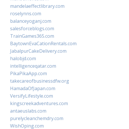
mandelaeffectlibrary.com
roselynns.com
balanceyoganj.com
salesforceblogs.com
TrainGames365.com
BaytownEvaCationRentals.com
JabalpurCakeDelivery.com
halobjd.com
intelligenceqatar.com
PikaPikaApp.com
takecareofbusinessdfw.org
HamadaOfJapan.com
VersifyLifestyle.com
kingscreekadventures.com
antaeuslabs.com
purelycleanchemdry.com
WishOping.com