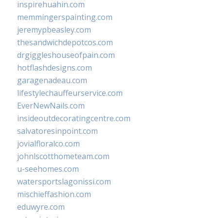
inspirehuahin.com
memmingerspainting.com
jeremypbeasley.com
thesandwichdepotcos.com
drgiggleshouseofpain.com
hotflashdesigns.com
garagenadeau.com
lifestylechauffeurservice.com
EverNewNails.com
insideoutdecoratingcentre.com
salvatoresinpoint.com
jovialfloralco.com
johnlscotthometeam.com
u-seehomes.com
watersportslagonissi.com
mischieffashion.com
eduwyre.com