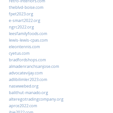
retro-interiors.com
theblvd-boise.com
fpet2023.org
e-smart2022.org
ngrc2022.org
leesfamilyfoods.com
lewis-lewis-cpas.com
eleontennis.com
cyetus.com
bradfordshops.com
almadenranchsanjose.com
advocatevijay.com
adlibilimler2023.com
naswwebed.org
balithut-manado.org
alteregotradingcompany.org
aprce2022.com
ibie2022.com