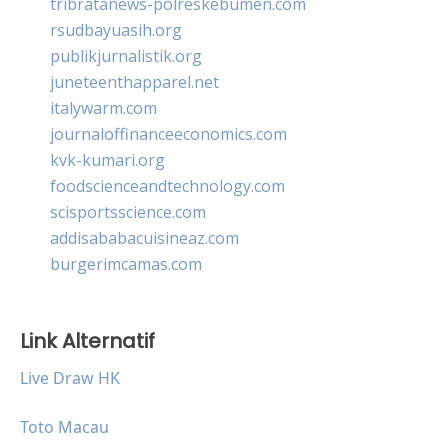
tribratanews-polreskebumen.com
rsudbayuasih.org
publikjurnalistik.org
juneteenthapparel.net
italywarm.com
journaloffinanceeconomics.com
kvk-kumari.org
foodscienceandtechnology.com
scisportsscience.com
addisababacuisineaz.com
burgerimcamas.com
Link Alternatif
Live Draw HK
Toto Macau