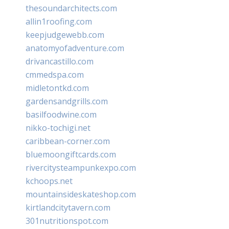
thesoundarchitects.com
allin1roofing.com
keepjudgewebb.com
anatomyofadventure.com
drivancastillo.com
cmmedspa.com
midletontkd.com
gardensandgrills.com
basilfoodwine.com
nikko-tochigi.net
caribbean-corner.com
bluemoongiftcards.com
rivercitysteampunkexpo.com
kchoops.net
mountainsideskateshop.com
kirtlandcitytavern.com
301nutritionspot.com