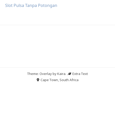
Slot Pulsa Tanpa Potongan
Theme: Overlay by
Kaira
.
Extra Text
Cape Town, South Africa