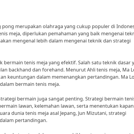
ng pong merupakan olahraga yang cukup populer di Indones
enis meja, diperlukan pemahaman yang baik mengenai tek
ita akan mengenal lebih dalam mengenai teknik dan strategi
 bermain tenis meja yang efektif. Salah satu teknik dasar 
lan backhand dan forehand. Menurut Ahli tenis meja, Ma L
ikan keuntungan dalam memenangkan pertandingan. Ma L
dalam bermain tenis meja.
rategi bermain juga sangat penting. Strategi bermain teni
ermain lawan, kelemahan lawan, serta menentukan kapan
ra dunia tenis meja asal Jepang, Jun Mizutani, strategi
 dalam pertandingan.