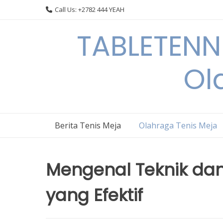
Skip
Call Us: +2782 444 YEAH
to
content
TABLETENN
Ol
Berita Tenis Meja
Olahraga Tenis Meja
Mengenal Teknik dan
yang Efektif