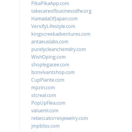
PikaPikaApp.com
takecareofbusinessdfw.org
HamadaOfJapan.com
VersifyLifestyle.com
kingscreekadventures.com
antaeuslabs.com
purelycleanchemdry.com
WishOping.com
shoplegacee.com
bonvivantshop.com
CupPlante.com
mpzin.com
stcreal.com
PopUpFlea.com
valueml.com
rebeccatorresjewelry.com
jmpbliss.com