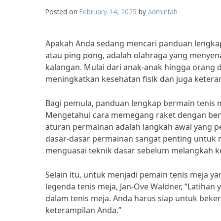
Posted on
February 14, 2025
by
admintab
Apakah Anda sedang mencari panduan lengkap 
atau ping pong, adalah olahraga yang menye
kalangan. Mulai dari anak-anak hingga orang
meningkatkan kesehatan fisik dan juga ketera
Bagi pemula, panduan lengkap bermain tenis
Mengetahui cara memegang raket dengan benar
aturan permainan adalah langkah awal yang pe
dasar-dasar permainan sangat penting untuk m
menguasai teknik dasar sebelum melangkah ke 
Selain itu, untuk menjadi pemain tenis meja ya
legenda tenis meja, Jan-Ove Waldner, “Latihan
dalam tenis meja. Anda harus siap untuk beker
keterampilan Anda.”