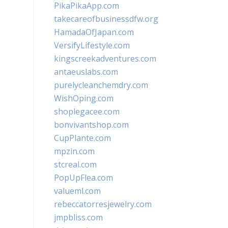
PikaPikaApp.com
takecareofbusinessdfw.org
HamadaOfJapan.com
VersifyLifestyle.com
kingscreekadventures.com
antaeuslabs.com
purelycleanchemdry.com
WishOping.com
shoplegacee.com
bonvivantshop.com
CupPlante.com
mpzin.com
stcreal.com
PopUpFlea.com
valueml.com
rebeccatorresjewelry.com
jmpbliss.com