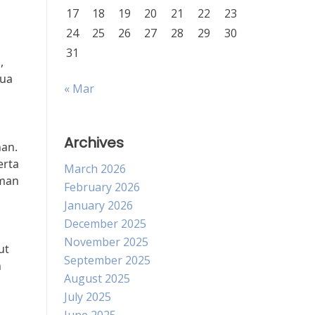
17
18
19
20
21
22
23
24
25
26
27
28
29
30
31
,
mua
« Mar
Archives
nan.
erta
March 2026
aman
February 2026
January 2026
December 2025
November 2025
ut
September 2025
n
August 2025
July 2025