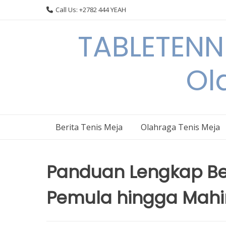
Skip
Call Us: +2782 444 YEAH
to
content
TABLETENN
Ol
Berita Tenis Meja
Olahraga Tenis Meja
Panduan Lengkap Be
Pemula hingga Mahi