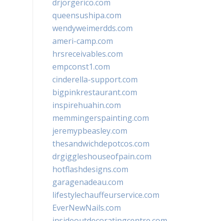
drjorgerico.com
queensushipa.com
wendyweimerdds.com
ameri-camp.com
hrsreceivables.com
empconst1.com
cinderella-support.com
bigpinkrestaurant.com
inspirehuahin.com
memmingerspainting.com
jeremypbeasley.com
thesandwichdepotcos.com
drgiggleshouseofpain.com
hotflashdesigns.com
garagenadeau.com
lifestylechauffeurservice.com
EverNewNails.com
insideoutdecoratingcentre.com