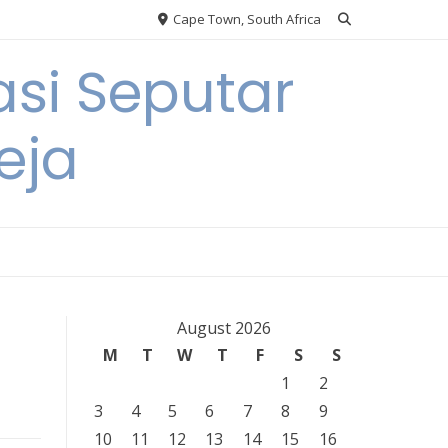
Cape Town, South Africa
si Seputar
eja
August 2026
M
T
W
T
F
S
S
1
2
3
4
5
6
7
8
9
10
11
12
13
14
15
16