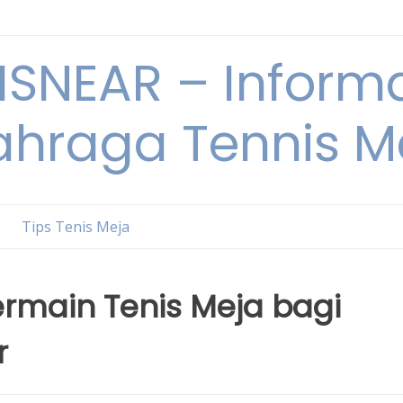
ISNEAR – Informa
ahraga Tennis M
Tips Tenis Meja
rmain Tenis Meja bagi
r