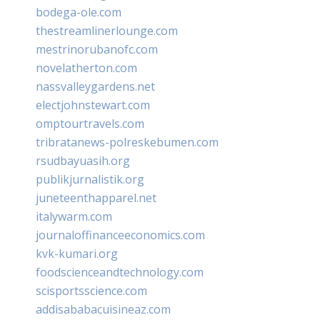
bodega-ole.com
thestreamlinerlounge.com
mestrinorubanofc.com
novelatherton.com
nassvalleygardens.net
electjohnstewart.com
omptourtravels.com
tribratanews-polreskebumen.com
rsudbayuasih.org
publikjurnalistik.org
juneteenthapparel.net
italywarm.com
journaloffinanceeconomics.com
kvk-kumari.org
foodscienceandtechnology.com
scisportsscience.com
addisababacuisineaz.com