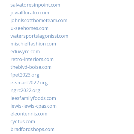
salvatoresinpoint.com
jovialfloralco.com
johnlscotthometeam.com
u-seehomes.com
watersportslagonissi.com
mischieffashion.com
eduwyre.com
retro-interiors.com
theblvd-boise.com
fpet2023.org
e-smart2022.org
ngrc2022.org
leesfamilyfoods.com
lewis-lewis-cpas.com
eleontennis.com
cyetus.com
bradfordshops.com