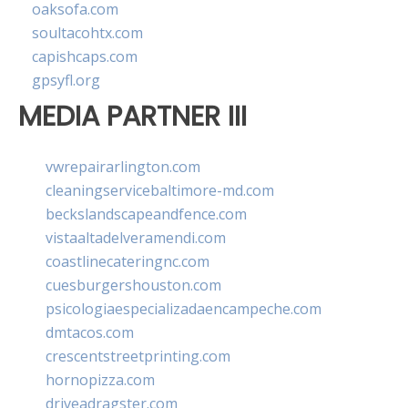
oaksofa.com
soultacohtx.com
capishcaps.com
gpsyfl.org
MEDIA PARTNER III
vwrepairarlington.com
cleaningservicebaltimore-md.com
beckslandscapeandfence.com
vistaaltadelveramendi.com
coastlinecateringnc.com
cuesburgershouston.com
psicologiaespecializadaencampeche.com
dmtacos.com
crescentstreetprinting.com
hornopizza.com
driveadragster.com