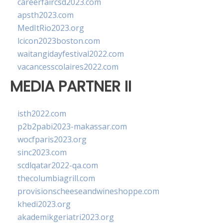
careerfaircsd2023.com
apsth2023.com
MedItRio2023.org
lcicon2023boston.com
waitangidayfestival2022.com
vacancesscolaires2022.com
MEDIA PARTNER II
isth2022.com
p2b2pabi2023-makassar.com
wocfparis2023.org
sinc2023.com
scdlqatar2022-qa.com
thecolumbiagrill.com
provisionscheeseandwineshoppe.com
khedi2023.org
akademikgeriatri2023.org