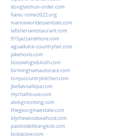
donglaishun-order.com
fiamc-rome2022.org
mariceworldessentials.com
lafisheriarestaurant.com
915jazzandmore.com
aguadulce-countryfair.com
jakehovis.com
bosswingsduluth.com
birminghamautocare.com
tonyscountrykitchen.com
jbellasnailspa.com
mychaihouse.com
alvisgrooming.com
thegeorginaestate.com
blythewoodseafood.com
paolosdelibangkok.com
bobacove.com