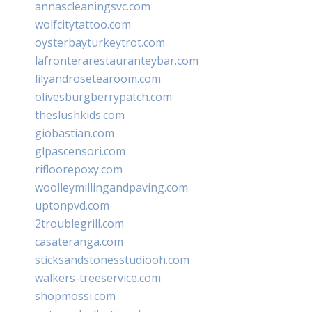
annascleaningsvc.com
wolfcitytattoo.com
oysterbayturkeytrot.com
lafronterarestauranteybar.com
lilyandrosetearoom.com
olivesburgberrypatch.com
theslushkids.com
giobastian.com
glpascensori.com
rifloorepoxy.com
woolleymillingandpaving.com
uptonpvd.com
2troublegrill.com
casateranga.com
sticksandstonesstudiooh.com
walkers-treeservice.com
shopmossi.com