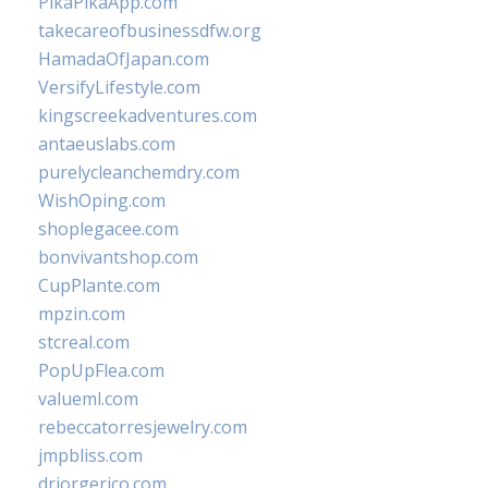
PikaPikaApp.com
takecareofbusinessdfw.org
HamadaOfJapan.com
VersifyLifestyle.com
kingscreekadventures.com
antaeuslabs.com
purelycleanchemdry.com
WishOping.com
shoplegacee.com
bonvivantshop.com
CupPlante.com
mpzin.com
stcreal.com
PopUpFlea.com
valueml.com
rebeccatorresjewelry.com
jmpbliss.com
drjorgerico.com