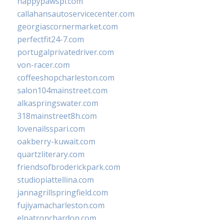
happypawspl.com
callahansautoservicecenter.com
georgiascornermarket.com
perfectfit24-7.com
portugalprivatedriver.com
von-racer.com
coffeeshopcharleston.com
salon104mainstreet.com
alkaspringswater.com
318mainstreet8h.com
lovenailsspari.com
oakberry-kuwait.com
quartzliterary.com
friendsofbroderickpark.com
studiopiattellina.com
jannagrillspringfield.com
fujiyamacharleston.com
elpatronchardon.com