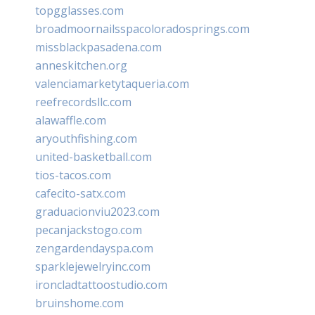
topgglasses.com
broadmoornailsspacoloradosprings.com
missblackpasadena.com
anneskitchen.org
valenciamarketytaqueria.com
reefrecordsllc.com
alawaffle.com
aryouthfishing.com
united-basketball.com
tios-tacos.com
cafecito-satx.com
graduacionviu2023.com
pecanjackstogo.com
zengardendayspa.com
sparklejewelryinc.com
ironcladtattoostudio.com
bruinshome.com