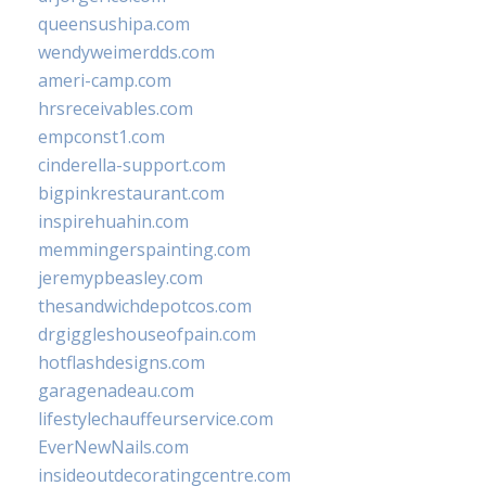
queensushipa.com
wendyweimerdds.com
ameri-camp.com
hrsreceivables.com
empconst1.com
cinderella-support.com
bigpinkrestaurant.com
inspirehuahin.com
memmingerspainting.com
jeremypbeasley.com
thesandwichdepotcos.com
drgiggleshouseofpain.com
hotflashdesigns.com
garagenadeau.com
lifestylechauffeurservice.com
EverNewNails.com
insideoutdecoratingcentre.com