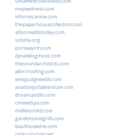
untamedcollectivesd.com
mxpwellness.com
infernocanine.com
thepaperhousecollection.com
allisonwillisholley.com
solslite.org
portwayinn.com
djmaddogmusic.com
thesoundarchitects.com
allin1roofing.com
keepjudgewebb.com
anatomyofadventure.com
drivancastillo.com
cmmedspa.com
midletontkd.com
gardensandgrills.com
basilfoodwine.com
nikko-tochigi.net