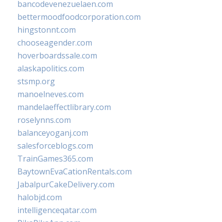
bancodevenezuelaen.com
bettermoodfoodcorporation.com
hingstonnt.com
chooseagender.com
hoverboardssale.com
alaskapolitics.com
stsmp.org
manoelneves.com
mandelaeffectlibrary.com
roselynns.com
balanceyoganj.com
salesforceblogs.com
TrainGames365.com
BaytownEvaCationRentals.com
JabalpurCakeDelivery.com
halobjd.com
intelligenceqatar.com