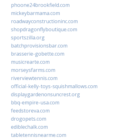
phoone24brookfield.com
mickeybarmama.com
roadwayconstructioninc.com
shopdragonflyboutique.com
sportszilla.org
batchprovisionsbar.com
brasserie-gobette.com
musicrearte.com
morseysfarms.com
riverviewtennis.com
official-kelly-toys-squishmallows.com
displaygardenonsuncrest.org
bbq-empire-usa.com
feedstoreva.com
drogopets.com
ediblechalk.com
tabletennisnearme.com