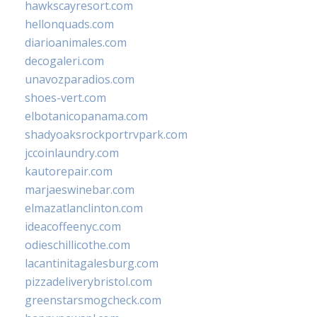
hawkscayresort.com
hellonquads.com
diarioanimales.com
decogaleri.com
unavozparadios.com
shoes-vert.com
elbotanicopanama.com
shadyoaksrockportrvpark.com
jccoinlaundry.com
kautorepair.com
marjaeswinebar.com
elmazatlanclinton.com
ideacoffeenyc.com
odieschillicothe.com
lacantinitagalesburg.com
pizzadeliverybristol.com
greenstarsmogcheck.com