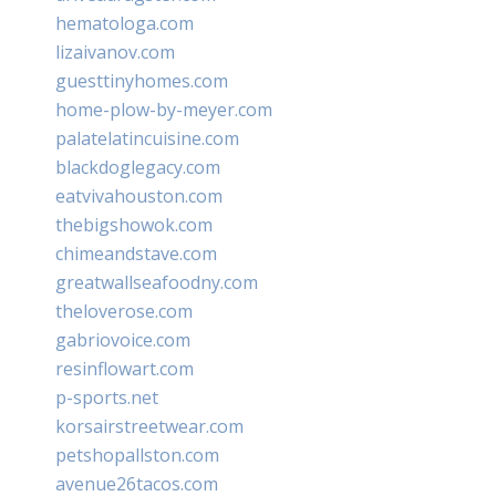
hematologa.com
lizaivanov.com
guesttinyhomes.com
home-plow-by-meyer.com
palatelatincuisine.com
blackdoglegacy.com
eatvivahouston.com
thebigshowok.com
chimeandstave.com
greatwallseafoodny.com
theloverose.com
gabriovoice.com
resinflowart.com
p-sports.net
korsairstreetwear.com
petshopallston.com
avenue26tacos.com