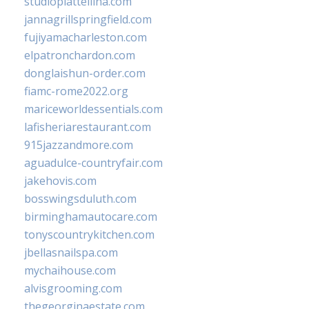
studiopiattellina.com
jannagrillspringfield.com
fujiyamacharleston.com
elpatronchardon.com
donglaishun-order.com
fiamc-rome2022.org
mariceworldessentials.com
lafisheriarestaurant.com
915jazzandmore.com
aguadulce-countryfair.com
jakehovis.com
bosswingsduluth.com
birminghamautocare.com
tonyscountrykitchen.com
jbellasnailspa.com
mychaihouse.com
alvisgrooming.com
thegeorginaestate.com