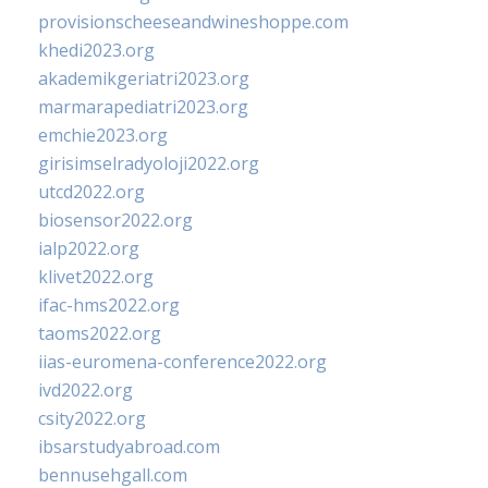
provisionscheeseandwineshoppe.com
khedi2023.org
akademikgeriatri2023.org
marmarapediatri2023.org
emchie2023.org
girisimselradyoloji2022.org
utcd2022.org
biosensor2022.org
ialp2022.org
klivet2022.org
ifac-hms2022.org
taoms2022.org
iias-euromena-conference2022.org
ivd2022.org
csity2022.org
ibsarstudyabroad.com
bennusehgall.com