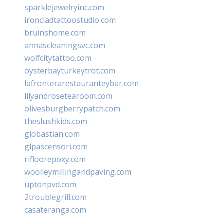
sparklejewelryinc.com
ironcladtattoostudio.com
bruinshome.com
annascleaningsvc.com
wolfcitytattoo.com
oysterbayturkeytrot.com
lafronterarestauranteybar.com
lilyandrosetearoom.com
olivesburgberrypatch.com
theslushkids.com
giobastian.com
glpascensori.com
rifloorepoxy.com
woolleymillingandpaving.com
uptonpvd.com
2troublegrill.com
casateranga.com