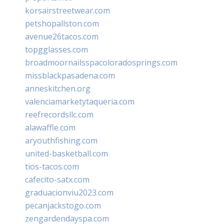
korsairstreetwear.com
petshopallston.com
avenue26tacos.com
topgglasses.com
broadmoornailsspacoloradosprings.com
missblackpasadena.com
anneskitchen.org
valenciamarketytaqueria.com
reefrecordsllc.com
alawaffle.com
aryouthfishing.com
united-basketball.com
tios-tacos.com
cafecito-satx.com
graduacionviu2023.com
pecanjackstogo.com
zengardendayspa.com