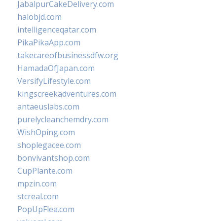
JabalpurCakeDelivery.com
halobjd.com
intelligenceqatar.com
PikaPikaApp.com
takecareofbusinessdfw.org
HamadaOfJapan.com
VersifyLifestyle.com
kingscreekadventures.com
antaeuslabs.com
purelycleanchemdry.com
WishOping.com
shoplegacee.com
bonvivantshop.com
CupPlante.com
mpzin.com
stcreal.com
PopUpFlea.com