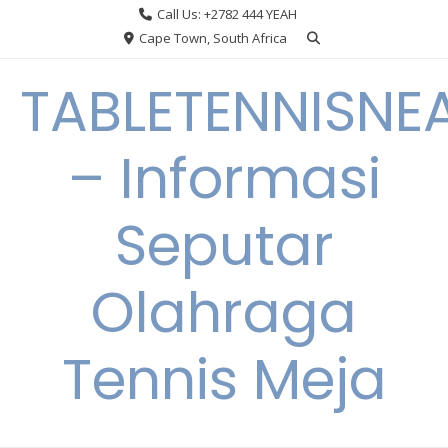
Skip
Call Us: +2782 444 YEAH
to
Cape Town, South Africa
content
TABLETENNISNE
– Informasi
Seputar
Olahraga
Tennis Meja