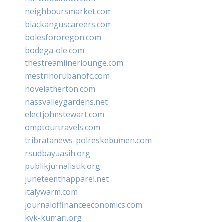
neighboursmarket.com
blackanguscareers.com
bolesfororegon.com
bodega-ole.com
thestreamlinerlounge.com
mestrinorubanofc.com
novelatherton.com
nassvalleygardens.net
electjohnstewart.com
omptourtravels.com
tribratanews-polreskebumen.com
rsudbayuasih.org
publikjurnalistik.org
juneteenthapparel.net
italywarm.com
journaloffinanceeconomics.com
kvk-kumari.org