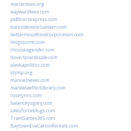
marianlives.org
waywardtees.com
pidfloorsexpress.com
bancodevenezuelaen.com
bettermoodfoodcorporation.com
hingstonnt.com
chooseagender.com
hoverboardssale.com
alaskapolitics.com
stsmp.org
manoelneves.com
mandelaeffectlibrary.com
roselynns.com
balanceyoganj.com
salesforceblogs.com
TrainGames365.com
BaytownEvaCationRentals.com