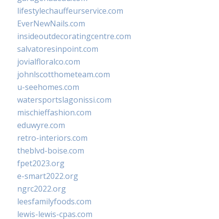
lifestylechauffeurservice.com
EverNewNails.com
insideoutdecoratingcentre.com
salvatoresinpoint.com
jovialfloralco.com
johnlscotthometeam.com
u-seehomes.com
watersportslagonissi.com
mischieffashion.com
eduwyre.com
retro-interiors.com
theblvd-boise.com
fpet2023.org
e-smart2022.org
ngrc2022.org
leesfamilyfoods.com
lewis-lewis-cpas.com