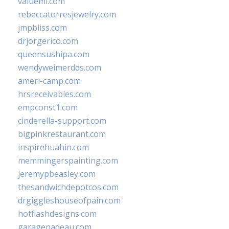
valueml.com
rebeccatorresjewelry.com
jmpbliss.com
drjorgerico.com
queensushipa.com
wendyweimerdds.com
ameri-camp.com
hrsreceivables.com
empconst1.com
cinderella-support.com
bigpinkrestaurant.com
inspirehuahin.com
memmingerspainting.com
jeremypbeasley.com
thesandwichdepotcos.com
drgiggleshouseofpain.com
hotflashdesigns.com
garagenadeau.com