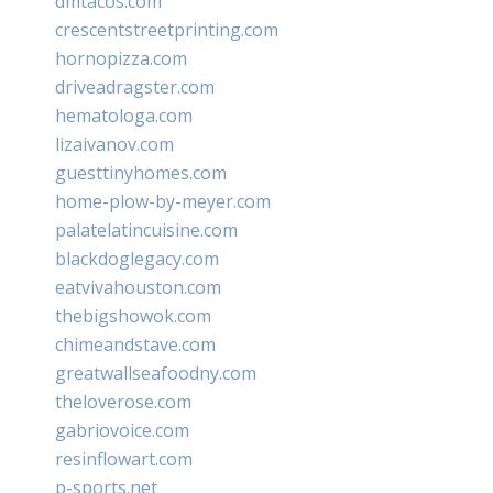
dmtacos.com
crescentstreetprinting.com
hornopizza.com
driveadragster.com
hematologa.com
lizaivanov.com
guesttinyhomes.com
home-plow-by-meyer.com
palatelatincuisine.com
blackdoglegacy.com
eatvivahouston.com
thebigshowok.com
chimeandstave.com
greatwallseafoodny.com
theloverose.com
gabriovoice.com
resinflowart.com
p-sports.net