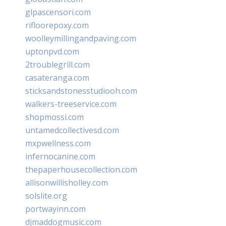
glpascensori.com
rifloorepoxy.com
woolleymillingandpaving.com
uptonpvd.com
2troublegrill.com
casateranga.com
sticksandstonesstudiooh.com
walkers-treeservice.com
shopmossi.com
untamedcollectivesd.com
mxpwellness.com
infernocanine.com
thepaperhousecollection.com
allisonwillisholley.com
solslite.org
portwayinn.com
djmaddogmusic.com