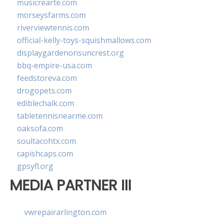
musicrearte.com
morseysfarms.com
riverviewtennis.com
official-kelly-toys-squishmallows.com
displaygardenonsuncrest.org
bbq-empire-usa.com
feedstoreva.com
drogopets.com
ediblechalk.com
tabletennisnearme.com
oaksofa.com
soultacohtx.com
capishcaps.com
gpsyfl.org
MEDIA PARTNER III
vwrepairarlington.com