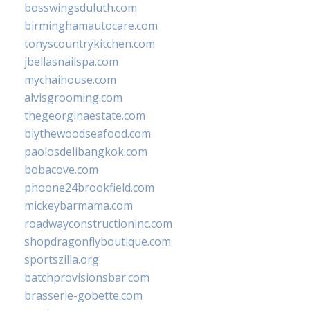
bosswingsduluth.com
birminghamautocare.com
tonyscountrykitchen.com
jbellasnailspa.com
mychaihouse.com
alvisgrooming.com
thegeorginaestate.com
blythewoodseafood.com
paolosdelibangkok.com
bobacove.com
phoone24brookfield.com
mickeybarmama.com
roadwayconstructioninc.com
shopdragonflyboutique.com
sportszilla.org
batchprovisionsbar.com
brasserie-gobette.com