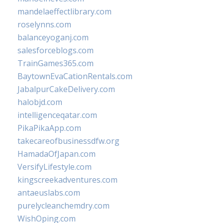
mandelaeffectlibrary.com
roselynns.com
balanceyoganj.com
salesforceblogs.com
TrainGames365.com
BaytownEvaCationRentals.com
JabalpurCakeDelivery.com
halobjd.com
intelligenceqatar.com
PikaPikaApp.com
takecareofbusinessdfw.org
HamadaOfJapan.com
VersifyLifestyle.com
kingscreekadventures.com
antaeuslabs.com
purelycleanchemdry.com
WishOping.com