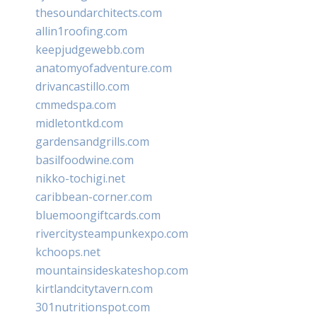
thesoundarchitects.com
allin1roofing.com
keepjudgewebb.com
anatomyofadventure.com
drivancastillo.com
cmmedspa.com
midletontkd.com
gardensandgrills.com
basilfoodwine.com
nikko-tochigi.net
caribbean-corner.com
bluemoongiftcards.com
rivercitysteampunkexpo.com
kchoops.net
mountainsideskateshop.com
kirtlandcitytavern.com
301nutritionspot.com