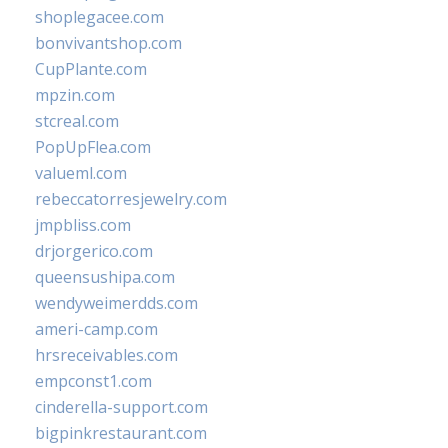
shoplegacee.com
bonvivantshop.com
CupPlante.com
mpzin.com
stcreal.com
PopUpFlea.com
valueml.com
rebeccatorresjewelry.com
jmpbliss.com
drjorgerico.com
queensushipa.com
wendyweimerdds.com
ameri-camp.com
hrsreceivables.com
empconst1.com
cinderella-support.com
bigpinkrestaurant.com