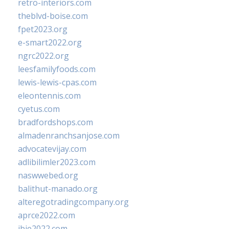
retro-interiors.com
theblvd-boise.com
fpet2023.org
e-smart2022.org
ngrc2022.org
leesfamilyfoods.com
lewis-lewis-cpas.com
eleontennis.com
cyetus.com
bradfordshops.com
almadenranchsanjose.com
advocatevijay.com
adlibilimler2023.com
naswwebed.org
balithut-manado.org
alteregotradingcompany.org
aprce2022.com
ibie2022.com