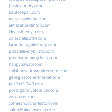
jccoinlaundry.com
kautorepair.com
marjaeswinebar.com
elmazatlanclinton.com
ideacoffeenyc.com
odieschillicothe.com
lacantinitagalesburg.com
pizzadeliverybristol.com
greenstarsmogcheck.com
happypawspl.com
callahansautoservicecenter.com
georgiascornermarket.com
perfectfit24-7.com
portugalprivatedriver.com
von-racer.com
coffeeshopcharleston.com
salon104mainstreet.com