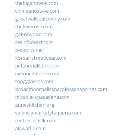
thebigshowok.com
chimeandstave.com
greatwallseafoodny.com
theloverose.com
gabriovoice.com
resinflowart.com
p-sports.net
korsairstreetwear.com
petshopallston.com
avenue26tacos.com
topgglasses.com
broadmoornailsspacoloradosprings.com
missblackpasadena.com
anneskitchen.org
valenciamarketytaqueria.com
reefrecordsllc.com
alawaffle.com