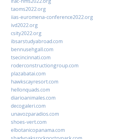
ifac-hms2022.org
taoms2022.org
iias-euromena-conference2022.org
ivd2022.org
csity2022.org
ibsarstudyabroad.com
bennusehgall.com
tsecincinnati.com
roderconstructiongroup.com
plazabatai.com
hawkscayresort.com
hellonquads.com
diarioanimales.com
decogaleri.com
unavozparadios.com
shoes-vert.com
elbotanicopanama.com
shadyoaksrockportrvpark.com