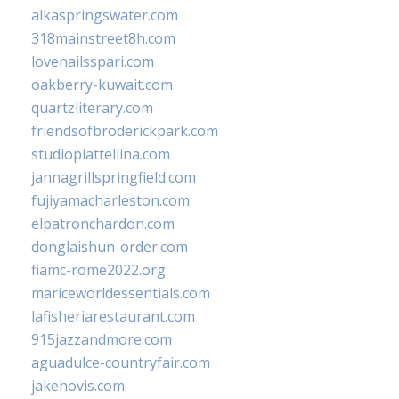
alkaspringswater.com
318mainstreet8h.com
lovenailsspari.com
oakberry-kuwait.com
quartzliterary.com
friendsofbroderickpark.com
studiopiattellina.com
jannagrillspringfield.com
fujiyamacharleston.com
elpatronchardon.com
donglaishun-order.com
fiamc-rome2022.org
mariceworldessentials.com
lafisheriarestaurant.com
915jazzandmore.com
aguadulce-countryfair.com
jakehovis.com