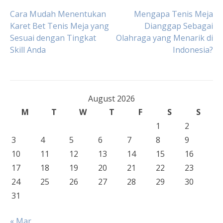
Post
Cara Mudah Menentukan
Mengapa Tenis Meja
Karet Bet Tenis Meja yang
Dianggap Sebagai
Sesuai dengan Tingkat
Olahraga yang Menarik di
navigation
Skill Anda
Indonesia?
August 2026
M
T
W
T
F
S
S
1
2
3
4
5
6
7
8
9
10
11
12
13
14
15
16
17
18
19
20
21
22
23
24
25
26
27
28
29
30
31
« Mar