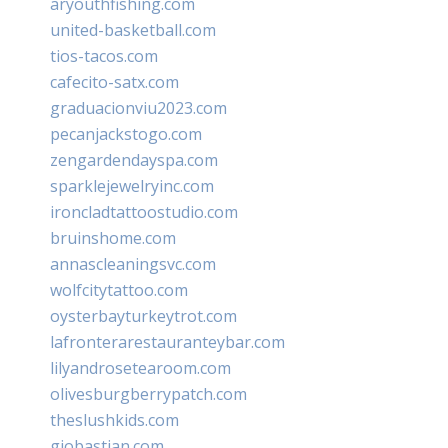
aryouthfishing.com
united-basketball.com
tios-tacos.com
cafecito-satx.com
graduacionviu2023.com
pecanjackstogo.com
zengardendayspa.com
sparklejewelryinc.com
ironcladtattoostudio.com
bruinshome.com
annascleaningsvc.com
wolfcitytattoo.com
oysterbayturkeytrot.com
lafronterarestauranteybar.com
lilyandrosetearoom.com
olivesburgberrypatch.com
theslushkids.com
giobastian.com