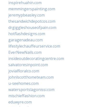
inspirehuahin.com
memmingerspainting.com
jeremypbeasley.com
thesandwichdepotcos.com
drgiggleshouseofpain.com
hotflashdesigns.com
garagenadeau.com
lifestylechauffeurservice.com
EverNewNails.com
insideoutdecoratingcentre.com
salvatoresinpoint.com
jovialfloralco.com
johnlscotthometeam.com
u-seehomes.com
watersportslagonissi.com
mischieffashion.com
eduwyre.com