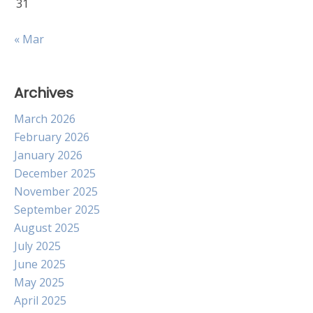
31
« Mar
Archives
March 2026
February 2026
January 2026
December 2025
November 2025
September 2025
August 2025
July 2025
June 2025
May 2025
April 2025