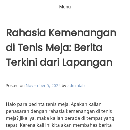
Menu
Rahasia Kemenangan
di Tenis Meja: Berita
Terkini dari Lapangan
Posted on
November 5, 2024
by
admintab
Halo para pecinta tenis meja! Apakah kalian
penasaran dengan rahasia kemenangan di tenis
meja? Jika iya, maka kalian berada di tempat yang
tepat! Karena kali ini kita akan membahas berita