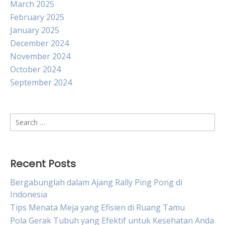
March 2025
February 2025
January 2025
December 2024
November 2024
October 2024
September 2024
Search
for:
Recent Posts
Bergabunglah dalam Ajang Rally Ping Pong di
Indonesia
Tips Menata Meja yang Efisien di Ruang Tamu
Pola Gerak Tubuh yang Efektif untuk Kesehatan Anda