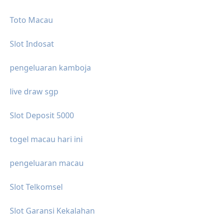
Toto Macau
Slot Indosat
pengeluaran kamboja
live draw sgp
Slot Deposit 5000
togel macau hari ini
pengeluaran macau
Slot Telkomsel
Slot Garansi Kekalahan