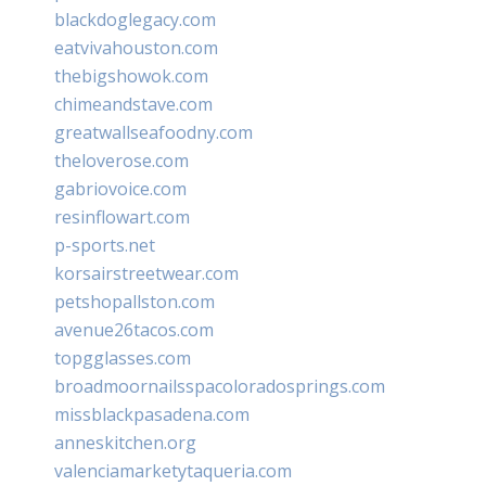
blackdoglegacy.com
eatvivahouston.com
thebigshowok.com
chimeandstave.com
greatwallseafoodny.com
theloverose.com
gabriovoice.com
resinflowart.com
p-sports.net
korsairstreetwear.com
petshopallston.com
avenue26tacos.com
topgglasses.com
broadmoornailsspacoloradosprings.com
missblackpasadena.com
anneskitchen.org
valenciamarketytaqueria.com