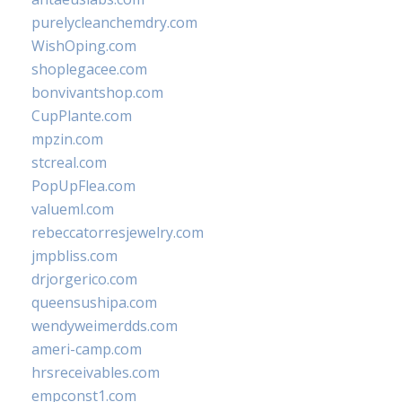
purelycleanchemdry.com
WishOping.com
shoplegacee.com
bonvivantshop.com
CupPlante.com
mpzin.com
stcreal.com
PopUpFlea.com
valueml.com
rebeccatorresjewelry.com
jmpbliss.com
drjorgerico.com
queensushipa.com
wendyweimerdds.com
ameri-camp.com
hrsreceivables.com
empconst1.com