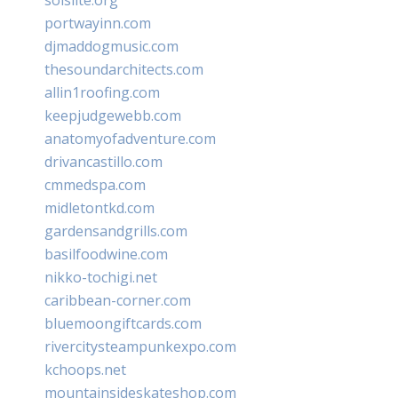
portwayinn.com
djmaddogmusic.com
thesoundarchitects.com
allin1roofing.com
keepjudgewebb.com
anatomyofadventure.com
drivancastillo.com
cmmedspa.com
midletontkd.com
gardensandgrills.com
basilfoodwine.com
nikko-tochigi.net
caribbean-corner.com
bluemoongiftcards.com
rivercitysteampunkexpo.com
kchoops.net
mountainsideskateshop.com