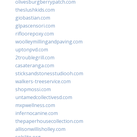
olivesburgberrypatch.com
theslushkids.com
giobastian.com
glpascensori.com
rifloorepoxy.com
woolleymillingandpaving.com
uptonpvd.com
2troublegrill.com
casateranga.com
sticksandstonesstudiooh.com
walkers-treeservice.com
shopmossi.com
untamedcollectivesd.com
mxpwellness.com
infernocanine.com
thepaperhousecollection.com
allisonwillisholley.com
solslite.org