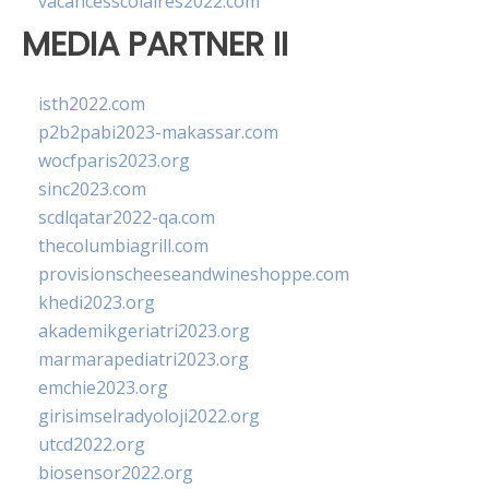
vacancesscolaires2022.com
MEDIA PARTNER II
isth2022.com
p2b2pabi2023-makassar.com
wocfparis2023.org
sinc2023.com
scdlqatar2022-qa.com
thecolumbiagrill.com
provisionscheeseandwineshoppe.com
khedi2023.org
akademikgeriatri2023.org
marmarapediatri2023.org
emchie2023.org
girisimselradyoloji2022.org
utcd2022.org
biosensor2022.org