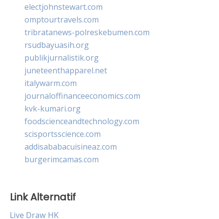
electjohnstewart.com
omptourtravels.com
tribratanews-polreskebumen.com
rsudbayuasih.org
publikjurnalistik.org
juneteenthapparel.net
italywarm.com
journaloffinanceeconomics.com
kvk-kumari.org
foodscienceandtechnology.com
scisportsscience.com
addisababacuisineaz.com
burgerimcamas.com
Link Alternatif
Live Draw HK