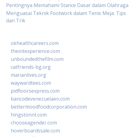
Pentingnya Memahami Stance Dasar dalam Olahraga
Menguasai Teknik Footwork dalam Tenis Meja: Tips
dan Trik
okhealthcareers.com
theintexperience.com
unboundedthefilm.com
catfriends-bg.org
marianlives.org
waywardtees.com
pidfloorsexpress.com
bancodevenezuelaen.com
bettermoodfoodcorporation.com
hingstonnt.com
chooseagender.com
hoverboardssale.com