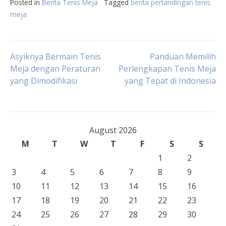
Posted in
Berita Tenis Meja
Tagged
berita pertandingan tenis
meja
Post
Asyiknya Bermain Tenis
Panduan Memilih
Meja dengan Peraturan
Perlengkapan Tenis Meja
yang Dimodifikasi
yang Tepat di Indonesia
navigation
August 2026
M
T
W
T
F
S
S
1
2
3
4
5
6
7
8
9
10
11
12
13
14
15
16
17
18
19
20
21
22
23
24
25
26
27
28
29
30