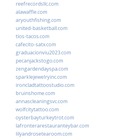
reefrecordsllc.com
alawaffle.com
aryouthfishing.com
united-basketball.com
tios-tacos.com
cafecito-satx.com
graduacionviu2023.com
pecanjackstogo.com
zengardendayspa.com
sparklejewelryinc.com
ironcladtattoostudio.com
bruinshome.com
annascleaningsvc.com
wolfcitytattoo.com
oysterbayturkeytrot.com
lafronterarestauranteybar.com
lilyandrosetearoom.com