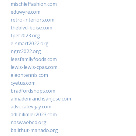
mischieffashion.com
eduwyre.com
retro-interiors.com
theblvd-boise.com
fpet2023.org
e-smart2022.org
ngrc2022.org
leesfamilyfoods.com
lewis-lewis-cpas.com
eleontennis.com
cyetus.com
bradfordshops.com
almadenranchsanjose.com
advocatevijay.com
adlibilimler2023.com
naswwebed.org
balithut-manado.org