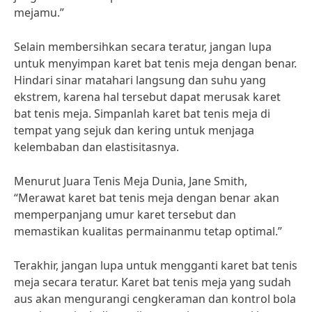
mejamu.”
Selain membersihkan secara teratur, jangan lupa
untuk menyimpan karet bat tenis meja dengan benar.
Hindari sinar matahari langsung dan suhu yang
ekstrem, karena hal tersebut dapat merusak karet
bat tenis meja. Simpanlah karet bat tenis meja di
tempat yang sejuk dan kering untuk menjaga
kelembaban dan elastisitasnya.
Menurut Juara Tenis Meja Dunia, Jane Smith,
“Merawat karet bat tenis meja dengan benar akan
memperpanjang umur karet tersebut dan
memastikan kualitas permainanmu tetap optimal.”
Terakhir, jangan lupa untuk mengganti karet bat tenis
meja secara teratur. Karet bat tenis meja yang sudah
aus akan mengurangi cengkeraman dan kontrol bola