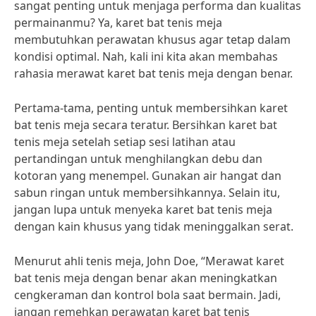
sangat penting untuk menjaga performa dan kualitas
permainanmu? Ya, karet bat tenis meja
membutuhkan perawatan khusus agar tetap dalam
kondisi optimal. Nah, kali ini kita akan membahas
rahasia merawat karet bat tenis meja dengan benar.
Pertama-tama, penting untuk membersihkan karet
bat tenis meja secara teratur. Bersihkan karet bat
tenis meja setelah setiap sesi latihan atau
pertandingan untuk menghilangkan debu dan
kotoran yang menempel. Gunakan air hangat dan
sabun ringan untuk membersihkannya. Selain itu,
jangan lupa untuk menyeka karet bat tenis meja
dengan kain khusus yang tidak meninggalkan serat.
Menurut ahli tenis meja, John Doe, “Merawat karet
bat tenis meja dengan benar akan meningkatkan
cengkeraman dan kontrol bola saat bermain. Jadi,
jangan remehkan perawatan karet bat tenis