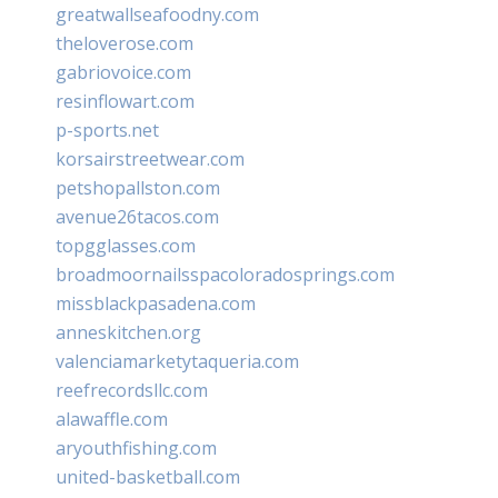
greatwallseafoodny.com
theloverose.com
gabriovoice.com
resinflowart.com
p-sports.net
korsairstreetwear.com
petshopallston.com
avenue26tacos.com
topgglasses.com
broadmoornailsspacoloradosprings.com
missblackpasadena.com
anneskitchen.org
valenciamarketytaqueria.com
reefrecordsllc.com
alawaffle.com
aryouthfishing.com
united-basketball.com