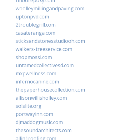
rifloorepoxy.com
woolleymillingandpaving.com
uptonpvd.com
2troublegrill.com
casateranga.com
sticksandstonesstudiooh.com
walkers-treeservice.com
shopmossi.com
untamedcollectivesd.com
mxpwellness.com
infernocanine.com
thepaperhousecollection.com
allisonwillisholley.com
solslite.org
portwayinn.com
djmaddogmusic.com
thesoundarchitects.com
allin1roofing.com