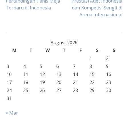
Pertandingan Tenis Meja
Prestasi Atlet Indonesia
Terbaru di Indonesia
dan Kompetisi Sengit di
navigation
Arena Internasional
August 2026
M
T
W
T
F
S
S
1
2
3
4
5
6
7
8
9
10
11
12
13
14
15
16
17
18
19
20
21
22
23
24
25
26
27
28
29
30
31
« Mar