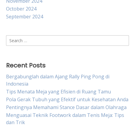
November 2024
October 2024
September 2024
Search
for:
Recent Posts
Bergabunglah dalam Ajang Rally Ping Pong di
Indonesia
Tips Menata Meja yang Efisien di Ruang Tamu
Pola Gerak Tubuh yang Efektif untuk Kesehatan Anda
Pentingnya Memahami Stance Dasar dalam Olahraga
Menguasai Teknik Footwork dalam Tenis Meja: Tips
dan Trik