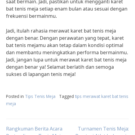
saat bermain. Jadi, pastikan untuk mengganti karet
bat tenis meja setiap enam bulan atau sesuai dengan
frekuensi bermainmu.
Jadi, itulah rahasia merawat karet bat tenis meja
dengan benar. Dengan perawatan yang tepat, karet
bat tenis mejamu akan tetap dalam kondisi optimal
dan membantu meningkatkan performa bermainmu.
Jadi, jangan lupa untuk merawat karet bat tenis meja
dengan benar ya! Selamat berlatih dan semoga
sukses di lapangan tenis meja!
Posted in
Tips Tenis Meja
Tagged
tips merawat karet bat tenis
meja
Post
Rangkuman Berita Acara
Turnamen Tenis Meja: