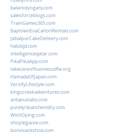
roselynns.com
balanceyoganj.com
salesforceblogs.com
TrainGames365.com
BaytownEvaCationRentals.com
JabalpurCakeDelivery.com
halobjd.com
intelligenceqatar.com
PikaPikaApp.com
takecareofbusinessdfw.org
HamadaOfJapan.com
VersifyLifestyle.com
kingscreekadventures.com
antaeuslabs.com
purelycleanchemdry.com
WishOping.com
shoplegacee.com
bonvivantshop.com