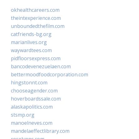
okhealthcareers.com
theintexperience.com
unboundedthefilm.com
catfriends-bg.org
marianlives.org
waywardtees.com
pidfloorsexpress.com
bancodevenezuelaen.com
bettermoodfoodcorporation.com
hingstonnt.com
chooseagender.com
hoverboardssale.com
alaskapolitics.com
stsmp.org
manoelneves.com
mandelaeffectlibrary.com