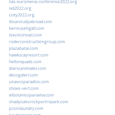
iias-euromena-conference2022.org
ivd2022.org
csity2022.org
ibsarstudyabroad.com
bennusehgall.com
tsecincinnati.com
roderconstructiongroup.com
plazabatai.com
hawkscayresort.com
hellonquads.com
diarioanimales.com
decogaleri.com
unavozparadios.com
shoes-vert.com
elbotanicopanama.com
shadyoaksrockportrvpark.com
jccoinlaundry.com