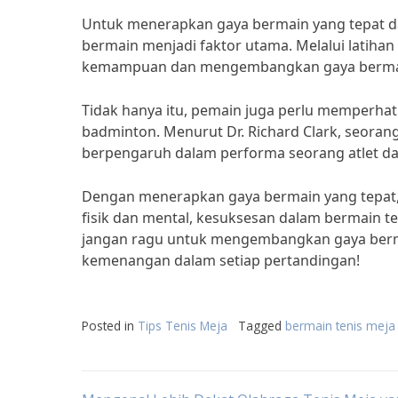
Untuk menerapkan gaya bermain yang tepat da
bermain menjadi faktor utama. Melalui latiha
kemampuan dan mengembangkan gaya bermain 
Tidak hanya itu, pemain juga perlu memperhati
badminton. Menurut Dr. Richard Clark, seorang 
berpengaruh dalam performa seorang atlet da
Dengan menerapkan gaya bermain yang tepat, s
fisik dan mental, kesuksesan dalam bermain te
jangan ragu untuk mengembangkan gaya berma
kemenangan dalam setiap pertandingan!
Posted in
Tips Tenis Meja
Tagged
bermain tenis mej