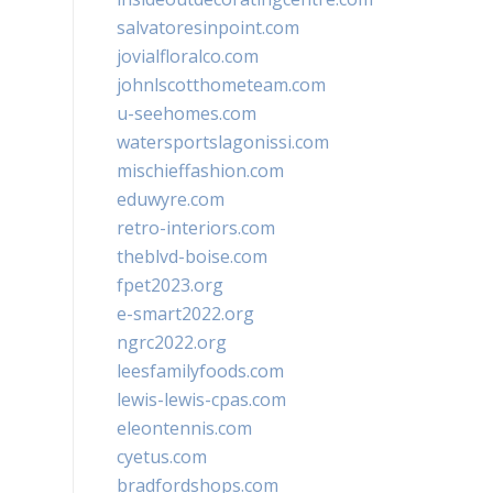
salvatoresinpoint.com
jovialfloralco.com
johnlscotthometeam.com
u-seehomes.com
watersportslagonissi.com
mischieffashion.com
eduwyre.com
retro-interiors.com
theblvd-boise.com
fpet2023.org
e-smart2022.org
ngrc2022.org
leesfamilyfoods.com
lewis-lewis-cpas.com
eleontennis.com
cyetus.com
bradfordshops.com