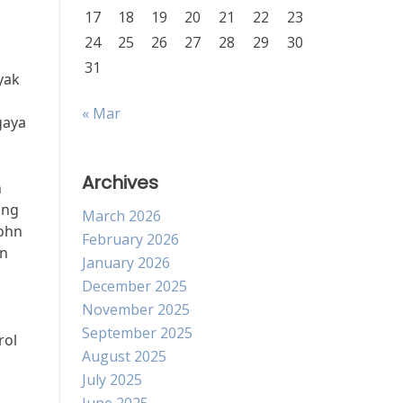
17
18
19
20
21
22
23
24
25
26
27
28
29
30
31
yak
« Mar
gaya
Archives
n
ang
March 2026
John
February 2026
an
January 2026
December 2025
November 2025
September 2025
rol
August 2025
July 2025