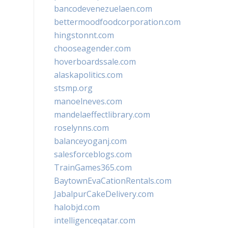
bancodevenezuelaen.com
bettermoodfoodcorporation.com
hingstonnt.com
chooseagender.com
hoverboardssale.com
alaskapolitics.com
stsmp.org
manoelneves.com
mandelaeffectlibrary.com
roselynns.com
balanceyoganj.com
salesforceblogs.com
TrainGames365.com
BaytownEvaCationRentals.com
JabalpurCakeDelivery.com
halobjd.com
intelligenceqatar.com