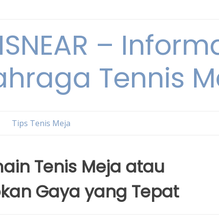
ISNEAR – Informa
ahraga Tennis M
Tips Tenis Meja
ain Tenis Meja atau
kan Gaya yang Tepat