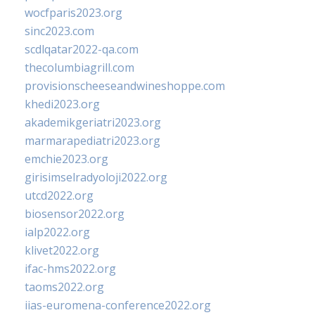
wocfparis2023.org
sinc2023.com
scdlqatar2022-qa.com
thecolumbiagrill.com
provisionscheeseandwineshoppe.com
khedi2023.org
akademikgeriatri2023.org
marmarapediatri2023.org
emchie2023.org
girisimselradyoloji2022.org
utcd2022.org
biosensor2022.org
ialp2022.org
klivet2022.org
ifac-hms2022.org
taoms2022.org
iias-euromena-conference2022.org