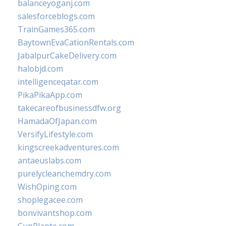
balanceyoganj.com
salesforceblogs.com
TrainGames365.com
BaytownEvaCationRentals.com
JabalpurCakeDelivery.com
halobjd.com
intelligenceqatar.com
PikaPikaApp.com
takecareofbusinessdfw.org
HamadaOfJapan.com
VersifyLifestyle.com
kingscreekadventures.com
antaeuslabs.com
purelycleanchemdry.com
WishOping.com
shoplegacee.com
bonvivantshop.com