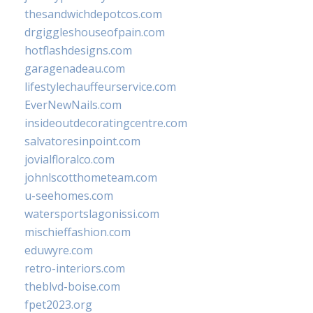
thesandwichdepotcos.com
drgiggleshouseofpain.com
hotflashdesigns.com
garagenadeau.com
lifestylechauffeurservice.com
EverNewNails.com
insideoutdecoratingcentre.com
salvatoresinpoint.com
jovialfloralco.com
johnlscotthometeam.com
u-seehomes.com
watersportslagonissi.com
mischieffashion.com
eduwyre.com
retro-interiors.com
theblvd-boise.com
fpet2023.org