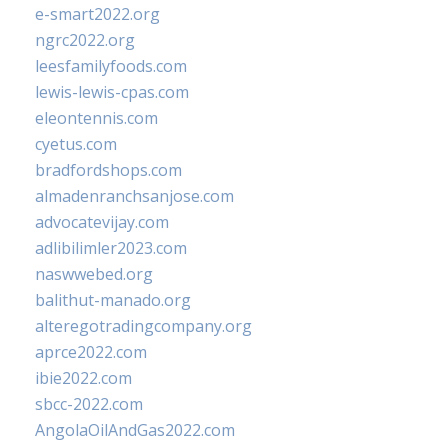
e-smart2022.org
ngrc2022.org
leesfamilyfoods.com
lewis-lewis-cpas.com
eleontennis.com
cyetus.com
bradfordshops.com
almadenranchsanjose.com
advocatevijay.com
adlibilimler2023.com
naswwebed.org
balithut-manado.org
alteregotradingcompany.org
aprce2022.com
ibie2022.com
sbcc-2022.com
AngolaOilAndGas2022.com