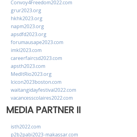
Convoy4Freedom2022.com
grur2023.org
hkhk2023.org
napm2023.org
apsdfd2023.org
forumausape2023.com
imkl2023.com
careerfaircsd2023.com
apsth2023.com
MedItRio2023.org
lcicon2023boston.com
waitangidayfestival2022.com
vacancesscolaires2022.com
MEDIA PARTNER II
isth2022.com
p2b2pabi2023-makassar.com