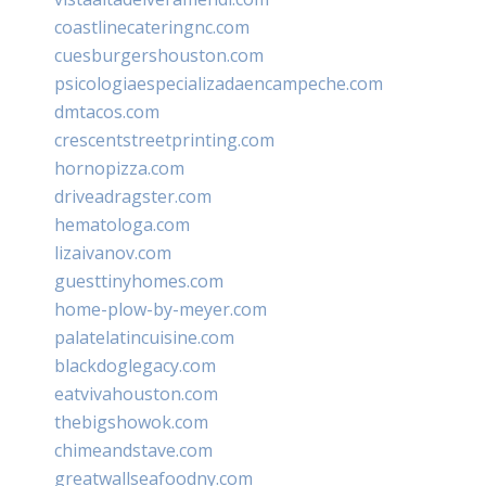
coastlinecateringnc.com
cuesburgershouston.com
psicologiaespecializadaencampeche.com
dmtacos.com
crescentstreetprinting.com
hornopizza.com
driveadragster.com
hematologa.com
lizaivanov.com
guesttinyhomes.com
home-plow-by-meyer.com
palatelatincuisine.com
blackdoglegacy.com
eatvivahouston.com
thebigshowok.com
chimeandstave.com
greatwallseafoodny.com