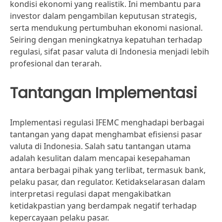
kondisi ekonomi yang realistik. Ini membantu para
investor dalam pengambilan keputusan strategis,
serta mendukung pertumbuhan ekonomi nasional.
Seiring dengan meningkatnya kepatuhan terhadap
regulasi, sifat pasar valuta di Indonesia menjadi lebih
profesional dan terarah.
Tantangan Implementasi
Implementasi regulasi IFEMC menghadapi berbagai
tantangan yang dapat menghambat efisiensi pasar
valuta di Indonesia. Salah satu tantangan utama
adalah kesulitan dalam mencapai kesepahaman
antara berbagai pihak yang terlibat, termasuk bank,
pelaku pasar, dan regulator. Ketidakselarasan dalam
interpretasi regulasi dapat mengakibatkan
ketidakpastian yang berdampak negatif terhadap
kepercayaan pelaku pasar.