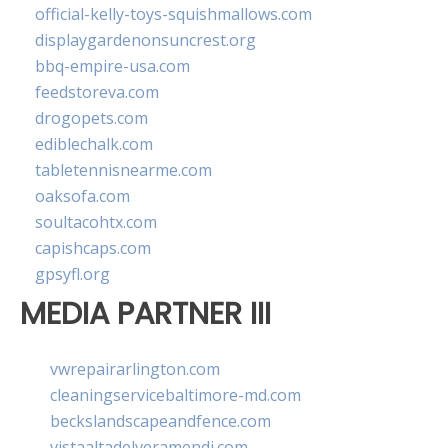
official-kelly-toys-squishmallows.com
displaygardenonsuncrest.org
bbq-empire-usa.com
feedstoreva.com
drogopets.com
ediblechalk.com
tabletennisnearme.com
oaksofa.com
soultacohtx.com
capishcaps.com
gpsyfl.org
MEDIA PARTNER III
vwrepairarlington.com
cleaningservicebaltimore-md.com
beckslandscapeandfence.com
vistaaltadelveramendi.com