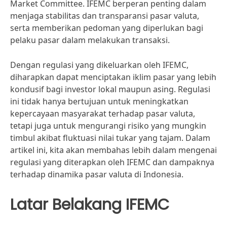
Market Committee. IFEMC berperan penting dalam
menjaga stabilitas dan transparansi pasar valuta,
serta memberikan pedoman yang diperlukan bagi
pelaku pasar dalam melakukan transaksi.
Dengan regulasi yang dikeluarkan oleh IFEMC,
diharapkan dapat menciptakan iklim pasar yang lebih
kondusif bagi investor lokal maupun asing. Regulasi
ini tidak hanya bertujuan untuk meningkatkan
kepercayaan masyarakat terhadap pasar valuta,
tetapi juga untuk mengurangi risiko yang mungkin
timbul akibat fluktuasi nilai tukar yang tajam. Dalam
artikel ini, kita akan membahas lebih dalam mengenai
regulasi yang diterapkan oleh IFEMC dan dampaknya
terhadap dinamika pasar valuta di Indonesia.
Latar Belakang IFEMC