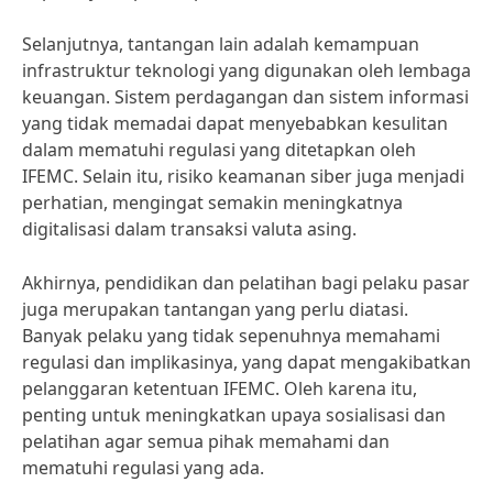
Selanjutnya, tantangan lain adalah kemampuan
infrastruktur teknologi yang digunakan oleh lembaga
keuangan. Sistem perdagangan dan sistem informasi
yang tidak memadai dapat menyebabkan kesulitan
dalam mematuhi regulasi yang ditetapkan oleh
IFEMC. Selain itu, risiko keamanan siber juga menjadi
perhatian, mengingat semakin meningkatnya
digitalisasi dalam transaksi valuta asing.
Akhirnya, pendidikan dan pelatihan bagi pelaku pasar
juga merupakan tantangan yang perlu diatasi.
Banyak pelaku yang tidak sepenuhnya memahami
regulasi dan implikasinya, yang dapat mengakibatkan
pelanggaran ketentuan IFEMC. Oleh karena itu,
penting untuk meningkatkan upaya sosialisasi dan
pelatihan agar semua pihak memahami dan
mematuhi regulasi yang ada.