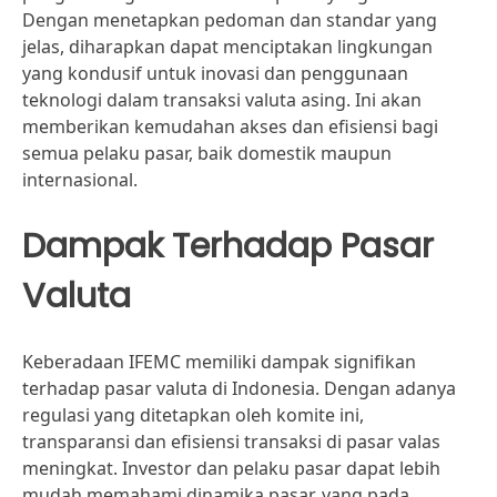
Dengan menetapkan pedoman dan standar yang
jelas, diharapkan dapat menciptakan lingkungan
yang kondusif untuk inovasi dan penggunaan
teknologi dalam transaksi valuta asing. Ini akan
memberikan kemudahan akses dan efisiensi bagi
semua pelaku pasar, baik domestik maupun
internasional.
Dampak Terhadap Pasar
Valuta
Keberadaan IFEMC memiliki dampak signifikan
terhadap pasar valuta di Indonesia. Dengan adanya
regulasi yang ditetapkan oleh komite ini,
transparansi dan efisiensi transaksi di pasar valas
meningkat. Investor dan pelaku pasar dapat lebih
mudah memahami dinamika pasar, yang pada