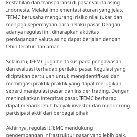
kestabilan dan transparansi di pasar valuta asing
Indonesia. Melalui implementasi aturan yang jelas,
IFEMC berusaha mengurangi risiko nilai tukar dan
menjaga kepercayaan para pelaku pasar. Dengan
adanya regulasi ini, diharapkan aktivitas
perdagangan valuta asing dapat berjalan dengan
lebih teratur dan aman.
Selain itu, IFEMC juga berfokus pada pengawasan
dan evaluasi terhadap perilaku pasar. Regulasi yang
diciptakan bertujuan untuk mengidentifikasi dan
memitigasi praktik-praktik yang dapat merugikan,
seperti manipulasi pasar dan insider trading. Dengan
meningkatkan integritas pasar, IFEMC berharap
dapat menarik lebih banyak investor dan mendorong
partisipasi aktif dari berbagai pihak.
Akhirnya, regulasi IFEMC mendukung
pengembangan infrastruktur pasar yang lebih baik.