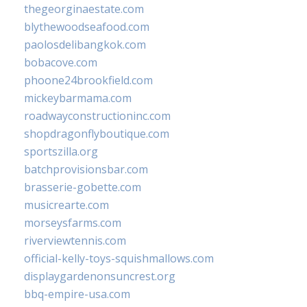
thegeorginaestate.com
blythewoodseafood.com
paolosdelibangkok.com
bobacove.com
phoone24brookfield.com
mickeybarmama.com
roadwayconstructioninc.com
shopdragonflyboutique.com
sportszilla.org
batchprovisionsbar.com
brasserie-gobette.com
musicrearte.com
morseysfarms.com
riverviewtennis.com
official-kelly-toys-squishmallows.com
displaygardenonsuncrest.org
bbq-empire-usa.com