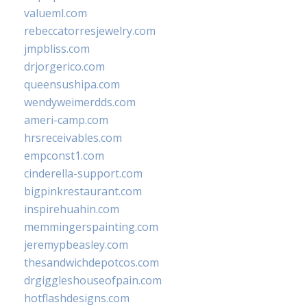
valueml.com
rebeccatorresjewelry.com
jmpbliss.com
drjorgerico.com
queensushipa.com
wendyweimerdds.com
ameri-camp.com
hrsreceivables.com
empconst1.com
cinderella-support.com
bigpinkrestaurant.com
inspirehuahin.com
memmingerspainting.com
jeremypbeasley.com
thesandwichdepotcos.com
drgiggleshouseofpain.com
hotflashdesigns.com