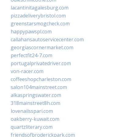
lacantinitagalesburg.com
pizzadeliverybristol.com
greenstarsmogcheck.com
happypawspl.com
callahansautoservicecenter.com
georgiascornermarket.com
perfectfit24-7.com
portugalprivatedriver.com
von-racer.com
coffeeshopcharleston.com
salon104mainstreet.com
alkaspringswater.com
318mainstreet8h.com
lovenailsspari.com
oakberry-kuwait.com
quartzliterary.com
friendsofbroderickpark.com