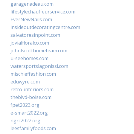
garagenadeau.com
lifestylechauffeurservice.com
EverNewNails.com
insideoutdecoratingcentre.com
salvatoresinpoint.com
jovialfloralco.com
johnlscotthometeam.com
u-seehomes.com
watersportslagonissi.com
mischieffashion.com
eduwyre.com
retro-interiors.com
theblvd-boise.com
fpet2023.org
e-smart2022.org
ngrc2022.org
leesfamilyfoods.com