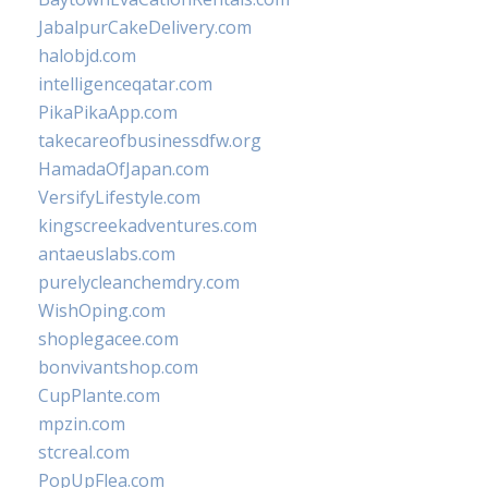
JabalpurCakeDelivery.com
halobjd.com
intelligenceqatar.com
PikaPikaApp.com
takecareofbusinessdfw.org
HamadaOfJapan.com
VersifyLifestyle.com
kingscreekadventures.com
antaeuslabs.com
purelycleanchemdry.com
WishOping.com
shoplegacee.com
bonvivantshop.com
CupPlante.com
mpzin.com
stcreal.com
PopUpFlea.com