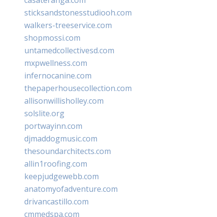
sticksandstonesstudiooh.com
walkers-treeservice.com
shopmossi.com
untamedcollectivesd.com
mxpwellness.com
infernocanine.com
thepaperhousecollection.com
allisonwillisholley.com
solslite.org
portwayinn.com
djmaddogmusic.com
thesoundarchitects.com
allin1roofing.com
keepjudgewebb.com
anatomyofadventure.com
drivancastillo.com
cmmedspa.com