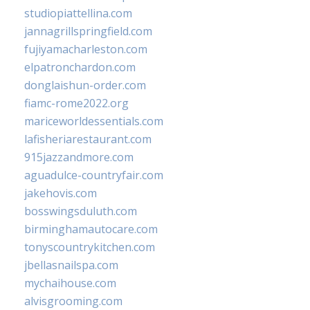
studiopiattellina.com
jannagrillspringfield.com
fujiyamacharleston.com
elpatronchardon.com
donglaishun-order.com
fiamc-rome2022.org
mariceworldessentials.com
lafisheriarestaurant.com
915jazzandmore.com
aguadulce-countryfair.com
jakehovis.com
bosswingsduluth.com
birminghamautocare.com
tonyscountrykitchen.com
jbellasnailspa.com
mychaihouse.com
alvisgrooming.com