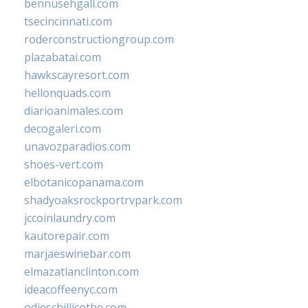
bennusehgall.com
tsecincinnati.com
roderconstructiongroup.com
plazabatai.com
hawkscayresort.com
hellonquads.com
diarioanimales.com
decogaleri.com
unavozparadios.com
shoes-vert.com
elbotanicopanama.com
shadyoaksrockportrvpark.com
jccoinlaundry.com
kautorepair.com
marjaeswinebar.com
elmazatlanclinton.com
ideacoffeenyc.com
odieschillicothe.com