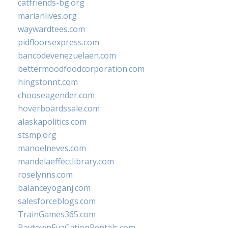
catfriends-bg.org
marianlives.org
waywardtees.com
pidfloorsexpress.com
bancodevenezuelaen.com
bettermoodfoodcorporation.com
hingstonnt.com
chooseagender.com
hoverboardssale.com
alaskapolitics.com
stsmp.org
manoelneves.com
mandelaeffectlibrary.com
roselynns.com
balanceyoganj.com
salesforceblogs.com
TrainGames365.com
BaytownEvaCationRentals.com