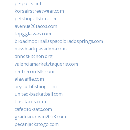
p-sports.net
korsairstreetwear.com
petshopallston.com
avenue26tacos.com
topgglasses.com
broadmoornailsspacoloradosprings.com
missblackpasadena.com
anneskitchen.org
valenciamarketytaqueria.com
reefrecordsllc.com
alawaffle.com
aryouthfishing.com
united-basketball.com
tios-tacos.com
cafecito-satx.com
graduacionviu2023.com
pecanjackstogo.com