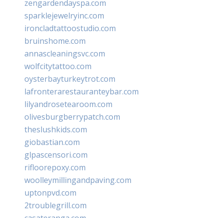
zengardendayspa.com
sparklejewelryinc.com
ironcladtattoostudio.com
bruinshome.com
annascleaningsvc.com
wolfcitytattoo.com
oysterbayturkeytrot.com
lafronterarestauranteybar.com
lilyandrosetearoom.com
olivesburgberrypatch.com
theslushkids.com
giobastian.com
glpascensori.com
rifloorepoxy.com
woolleymillingandpaving.com
uptonpvd.com
2troublegrill.com
casateranga.com