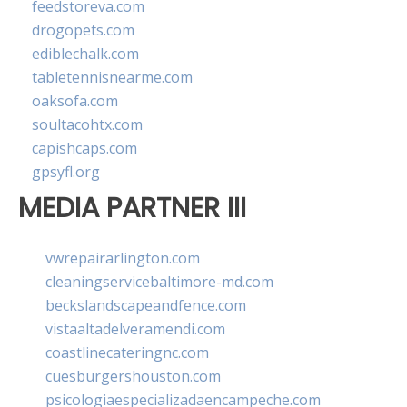
feedstoreva.com
drogopets.com
ediblechalk.com
tabletennisnearme.com
oaksofa.com
soultacohtx.com
capishcaps.com
gpsyfl.org
MEDIA PARTNER III
vwrepairarlington.com
cleaningservicebaltimore-md.com
beckslandscapeandfence.com
vistaaltadelveramendi.com
coastlinecateringnc.com
cuesburgershouston.com
psicologiaespecializadaencampeche.com