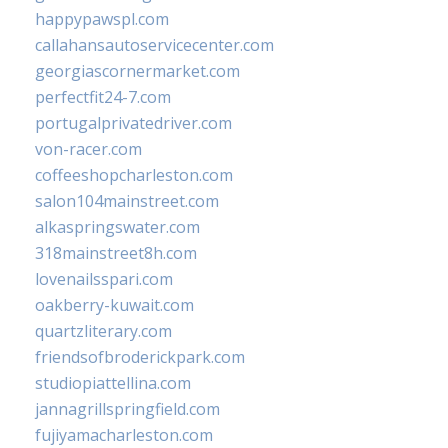
happypawspl.com
callahansautoservicecenter.com
georgiascornermarket.com
perfectfit24-7.com
portugalprivatedriver.com
von-racer.com
coffeeshopcharleston.com
salon104mainstreet.com
alkaspringswater.com
318mainstreet8h.com
lovenailsspari.com
oakberry-kuwait.com
quartzliterary.com
friendsofbroderickpark.com
studiopiattellina.com
jannagrillspringfield.com
fujiyamacharleston.com