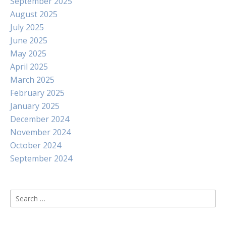
September 2025
August 2025
July 2025
June 2025
May 2025
April 2025
March 2025
February 2025
January 2025
December 2024
November 2024
October 2024
September 2024
Search
for: