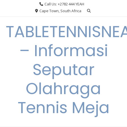
Skip
Call Us: +2782 444 YEAH
to
Cape Town, South Africa
content
TABLETENNISNE
– Informasi
Seputar
Olahraga
Tennis Meja