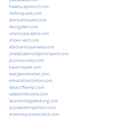
hawkscayresort.com
hellonquads.com
diarioanimales.com
decogaleri.com
unavozparadios.com
shoes-vert.com
elbotanicopanama.com
shadyoaksrockportrvpark.com
jccoinlaundry.com
kautorepair.com
marjaeswinebar.com
elmazatlanclinton.com
ideacoffeenyc.com
odieschillicothe.com
lacantinitagalesburg.com
pizzadeliverybristol.com
greenstarsmogcheck.com