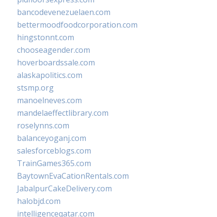
bancodevenezuelaen.com
bettermoodfoodcorporation.com
hingstonnt.com
chooseagender.com
hoverboardssale.com
alaskapolitics.com
stsmp.org
manoelneves.com
mandelaeffectlibrary.com
roselynns.com
balanceyoganj.com
salesforceblogs.com
TrainGames365.com
BaytownEvaCationRentals.com
JabalpurCakeDelivery.com
halobjd.com
intelligenceqatar.com