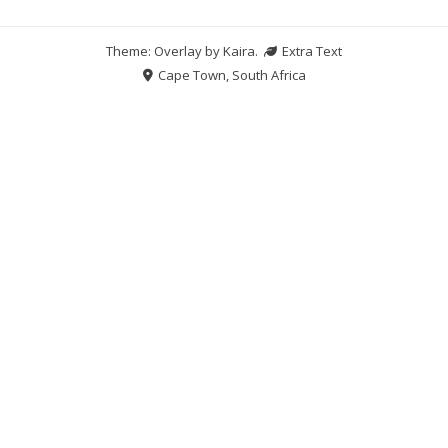
Theme: Overlay by
Kaira
.
Extra Text
Cape Town, South Africa