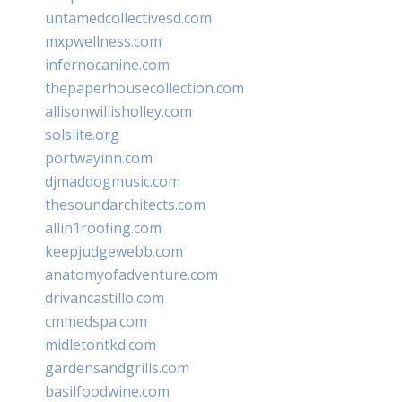
untamedcollectivesd.com
mxpwellness.com
infernocanine.com
thepaperhousecollection.com
allisonwillisholley.com
solslite.org
portwayinn.com
djmaddogmusic.com
thesoundarchitects.com
allin1roofing.com
keepjudgewebb.com
anatomyofadventure.com
drivancastillo.com
cmmedspa.com
midletontkd.com
gardensandgrills.com
basilfoodwine.com