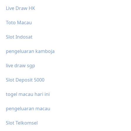
Live Draw HK
Toto Macau
Slot Indosat
pengeluaran kamboja
live draw sgp
Slot Deposit 5000
togel macau hari ini
pengeluaran macau
Slot Telkomsel