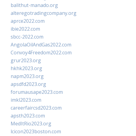
balithut-manado.org
alteregotradingcompany.org
aprce2022.com
ibie2022.com
sbcc-2022.com
AngolaOilAndGas2022.com
Convoy4Freedom2022.com
grur2023.org
hkhk2023.org
napm2023.org
apsdfd2023.org
forumausape2023.com
imkl2023.com
careerfaircsd2023.com
apsth2023.com
MedItRio2023.org
lcicon2023boston.com