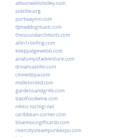
allisonwillisholley.com
solslite.org
portwayinn.com
djmaddogmusic.com
thesoundarchitects.com
allin1roofing.com
keepjudgewebb.com
anatomyofadventure.com
drivancastillo.com
cmmedspa.com
midletontkd.com
gardensandgrills.com
basilfoodwine.com
nikko-tochigi.net
caribbean-corner.com
bluemoongiftcards.com
rivercitysteampunkexpo.com