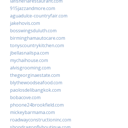
lafisheriarestaurant.com
915jazzandmore.com
aguadulce-countryfair.com
jakehovis.com
bosswingsduluth.com
birminghamautocare.com
tonyscountrykitchen.com
jbellasnailspa.com
mychaihouse.com
alvisgrooming.com
thegeorginaestate.com
blythewoodseafood.com
paolosdelibangkok.com
bobacove.com
phoone24brookfield.com
mickeybarmama.com
roadwayconstructioninc.com
shopdragonflyboutique.com