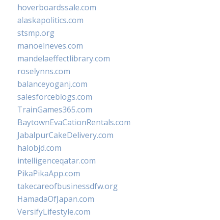
hoverboardssale.com
alaskapolitics.com
stsmp.org
manoelneves.com
mandelaeffectlibrary.com
roselynns.com
balanceyoganj.com
salesforceblogs.com
TrainGames365.com
BaytownEvaCationRentals.com
JabalpurCakeDelivery.com
halobjd.com
intelligenceqatar.com
PikaPikaApp.com
takecareofbusinessdfw.org
HamadaOfJapan.com
VersifyLifestyle.com