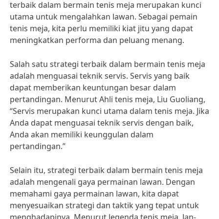
terbaik dalam bermain tenis meja merupakan kunci
utama untuk mengalahkan lawan. Sebagai pemain
tenis meja, kita perlu memiliki kiat jitu yang dapat
meningkatkan performa dan peluang menang.
Salah satu strategi terbaik dalam bermain tenis meja
adalah menguasai teknik servis. Servis yang baik
dapat memberikan keuntungan besar dalam
pertandingan. Menurut Ahli tenis meja, Liu Guoliang,
“Servis merupakan kunci utama dalam tenis meja. Jika
Anda dapat menguasai teknik servis dengan baik,
Anda akan memiliki keunggulan dalam
pertandingan.”
Selain itu, strategi terbaik dalam bermain tenis meja
adalah mengenali gaya permainan lawan. Dengan
memahami gaya permainan lawan, kita dapat
menyesuaikan strategi dan taktik yang tepat untuk
menghadapinya. Menurut legenda tenis meja, Jan-