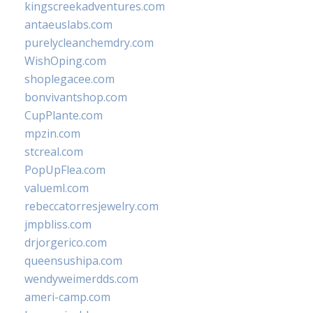
kingscreekadventures.com
antaeuslabs.com
purelycleanchemdry.com
WishOping.com
shoplegacee.com
bonvivantshop.com
CupPlante.com
mpzin.com
stcreal.com
PopUpFlea.com
valueml.com
rebeccatorresjewelry.com
jmpbliss.com
drjorgerico.com
queensushipa.com
wendyweimerdds.com
ameri-camp.com