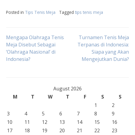
Posted in
Tips Tenis Meja
Tagged
tips tenis meja
Post
Mengapa Olahraga Tenis
Turnamen Tenis Meja
Meja Disebut Sebagai
Terpanas di Indonesia:
‘Olahraga Nasional’ di
Siapa yang Akan
navigation
Indonesia?
Mengejutkan Dunia?
August 2026
M
T
W
T
F
S
S
1
2
3
4
5
6
7
8
9
10
11
12
13
14
15
16
17
18
19
20
21
22
23