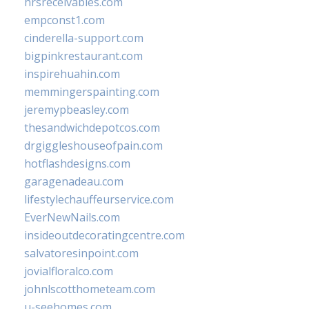
hrsreceivables.com
empconst1.com
cinderella-support.com
bigpinkrestaurant.com
inspirehuahin.com
memmingerspainting.com
jeremypbeasley.com
thesandwichdepotcos.com
drgiggleshouseofpain.com
hotflashdesigns.com
garagenadeau.com
lifestylechauffeurservice.com
EverNewNails.com
insideoutdecoratingcentre.com
salvatoresinpoint.com
jovialfloralco.com
johnlscotthometeam.com
u-seehomes.com