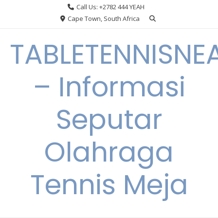
Skip
Call Us: +2782 444 YEAH
to
Cape Town, South Africa
content
TABLETENNISNE
– Informasi
Seputar
Olahraga
Tennis Meja