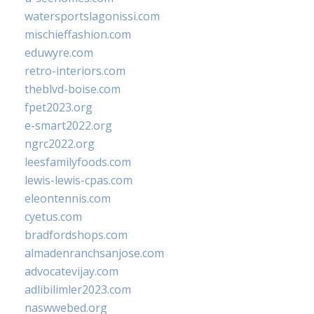
watersportslagonissi.com
mischieffashion.com
eduwyre.com
retro-interiors.com
theblvd-boise.com
fpet2023.org
e-smart2022.org
ngrc2022.org
leesfamilyfoods.com
lewis-lewis-cpas.com
eleontennis.com
cyetus.com
bradfordshops.com
almadenranchsanjose.com
advocatevijay.com
adlibilimler2023.com
naswwebed.org