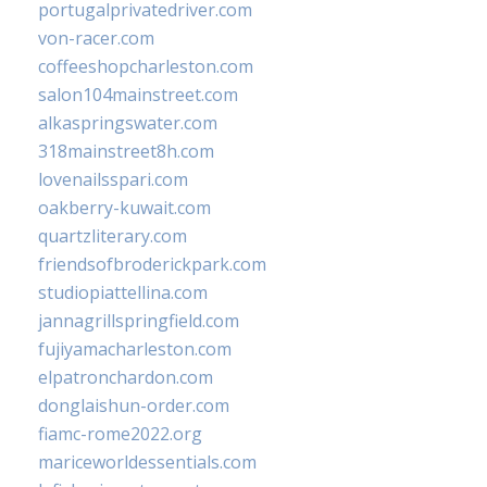
portugalprivatedriver.com
von-racer.com
coffeeshopcharleston.com
salon104mainstreet.com
alkaspringswater.com
318mainstreet8h.com
lovenailsspari.com
oakberry-kuwait.com
quartzliterary.com
friendsofbroderickpark.com
studiopiattellina.com
jannagrillspringfield.com
fujiyamacharleston.com
elpatronchardon.com
donglaishun-order.com
fiamc-rome2022.org
mariceworldessentials.com