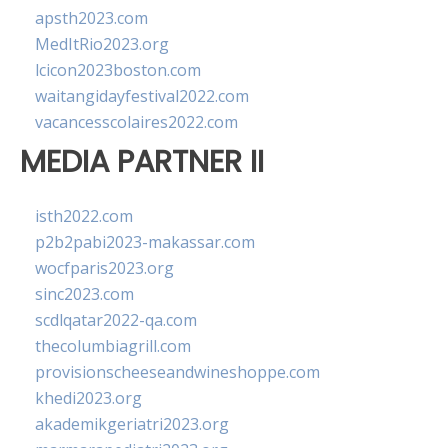
apsth2023.com
MedItRio2023.org
lcicon2023boston.com
waitangidayfestival2022.com
vacancesscolaires2022.com
MEDIA PARTNER II
isth2022.com
p2b2pabi2023-makassar.com
wocfparis2023.org
sinc2023.com
scdlqatar2022-qa.com
thecolumbiagrill.com
provisionscheeseandwineshoppe.com
khedi2023.org
akademikgeriatri2023.org