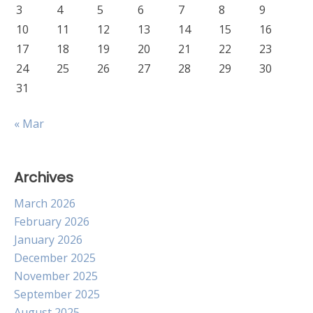
3
4
5
6
7
8
9
10
11
12
13
14
15
16
17
18
19
20
21
22
23
24
25
26
27
28
29
30
31
« Mar
Archives
March 2026
February 2026
January 2026
December 2025
November 2025
September 2025
August 2025