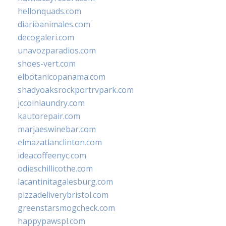
hellonquads.com
diarioanimales.com
decogaleri.com
unavozparadios.com
shoes-vert.com
elbotanicopanama.com
shadyoaksrockportrvpark.com
jccoinlaundry.com
kautorepair.com
marjaeswinebar.com
elmazatlanclinton.com
ideacoffeenyc.com
odieschillicothe.com
lacantinitagalesburg.com
pizzadeliverybristol.com
greenstarsmogcheck.com
happypawspl.com