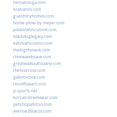
hematologa.com
lizaivanov.com
guesttinyhomes.com
home-plow-by-meyer.com
palatelatincuisine.com
blackdoglegacy.com
eatvivahouston.com
thebigshowok.com
chimeandstave.com
greatwallseafoodny.com
theloverose.com
gabriovoice.com
resinflowart.com
p-sports.net
korsairstreetwear.com
petshopallston.com
avenue26tacos.com