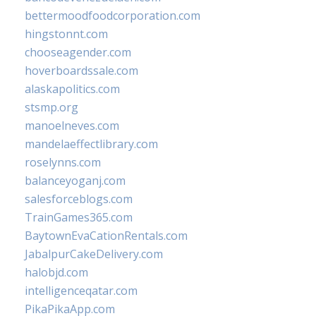
bettermoodfoodcorporation.com
hingstonnt.com
chooseagender.com
hoverboardssale.com
alaskapolitics.com
stsmp.org
manoelneves.com
mandelaeffectlibrary.com
roselynns.com
balanceyoganj.com
salesforceblogs.com
TrainGames365.com
BaytownEvaCationRentals.com
JabalpurCakeDelivery.com
halobjd.com
intelligenceqatar.com
PikaPikaApp.com