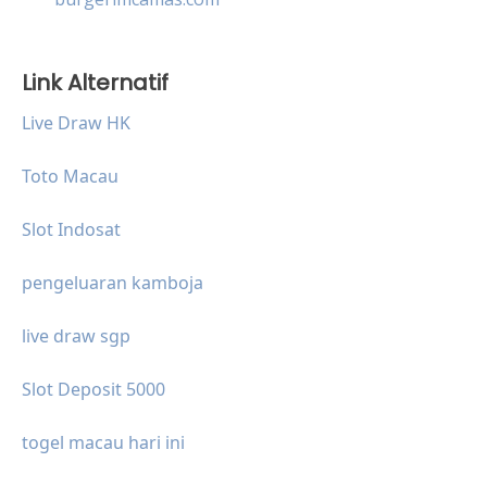
Link Alternatif
Live Draw HK
Toto Macau
Slot Indosat
pengeluaran kamboja
live draw sgp
Slot Deposit 5000
togel macau hari ini