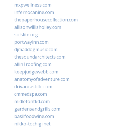
mxpwellness.com
infernocanine.com
thepaperhousecollection.com
allisonwillisholley.com
solslite.org
portwayinn.com
djmaddogmusic.com
thesoundarchitects.com
allin1roofing.com
keepjudgewebb.com
anatomyofadventure.com
drivancastillo.com
cmmedspa.com
midletontkd.com
gardensandgrills.com
basilfoodwine.com
nikko-tochigi.net