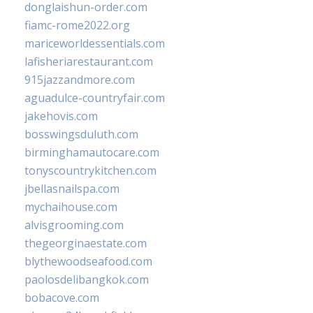
donglaishun-order.com
fiamc-rome2022.org
mariceworldessentials.com
lafisheriarestaurant.com
915jazzandmore.com
aguadulce-countryfair.com
jakehovis.com
bosswingsduluth.com
birminghamautocare.com
tonyscountrykitchen.com
jbellasnailspa.com
mychaihouse.com
alvisgrooming.com
thegeorginaestate.com
blythewoodseafood.com
paolosdelibangkok.com
bobacove.com