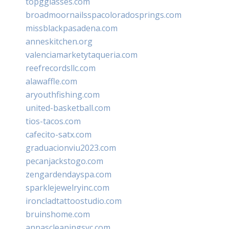
topgglasses.com
broadmoornailsspacoloradosprings.com
missblackpasadena.com
anneskitchen.org
valenciamarketytaqueria.com
reefrecordsllc.com
alawaffle.com
aryouthfishing.com
united-basketball.com
tios-tacos.com
cafecito-satx.com
graduacionviu2023.com
pecanjackstogo.com
zengardendayspa.com
sparklejewelryinc.com
ironcladtattoostudio.com
bruinshome.com
annascleaningsvc.com