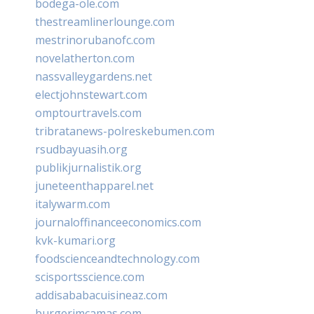
bodega-ole.com
thestreamlinerlounge.com
mestrinorubanofc.com
novelatherton.com
nassvalleygardens.net
electjohnstewart.com
omptourtravels.com
tribratanews-polreskebumen.com
rsudbayuasih.org
publikjurnalistik.org
juneteenthapparel.net
italywarm.com
journaloffinanceeconomics.com
kvk-kumari.org
foodscienceandtechnology.com
scisportsscience.com
addisababacuisineaz.com
burgerimcamas.com