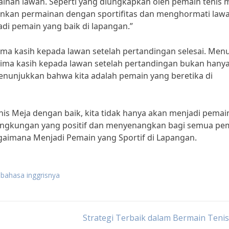
ainan lawan. Seperti yang diungkapkan oleh pemain tenis 
ainkan permainan dengan sportifitas dan menghormati law
jadi pemain yang baik di lapangan.”
ima kasih kepada lawan setelah pertandingan selesai. Men
rima kasih kepada lawan setelah pertandingan bukan hany
enunjukkan bahwa kita adalah pemain yang beretika di
s Meja dengan baik, kita tidak hanya akan menjadi pemai
 lingkungan yang positif dan menyenangkan bagi semua pe
 Bagaimana Menjadi Pemain yang Sportif di Lapangan.
 bahasa inggrisnya
Strategi Terbaik dalam Bermain Teni