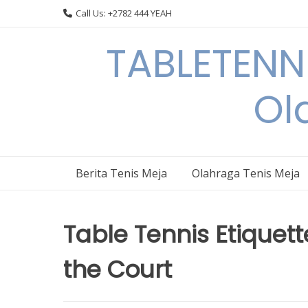
Skip
Call Us: +2782 444 YEAH
to
content
TABLETENN
Ol
Berita Tenis Meja
Olahraga Tenis Meja
Table Tennis Etiquet
the Court