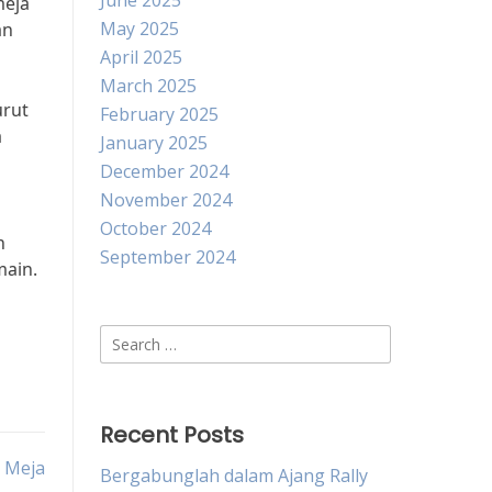
June 2025
meja
May 2025
an
April 2025
March 2025
urut
February 2025
a
January 2025
December 2024
November 2024
October 2024
n
September 2024
main.
Search
for:
Recent Posts
s Meja
Bergabunglah dalam Ajang Rally