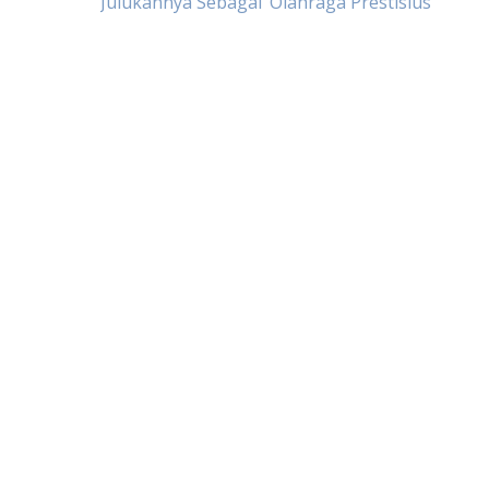
Julukannya Sebagai ‘Olahraga Prestisius’
navigation