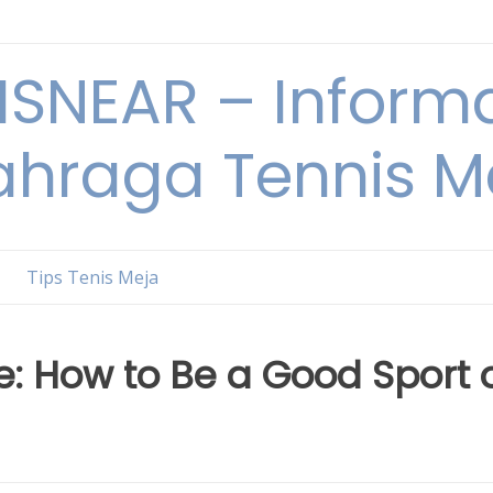
ISNEAR – Informa
ahraga Tennis M
Tips Tenis Meja
te: How to Be a Good Sport 