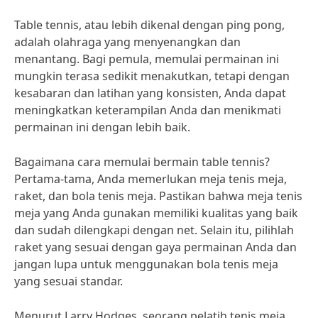
Table tennis, atau lebih dikenal dengan ping pong,
adalah olahraga yang menyenangkan dan
menantang. Bagi pemula, memulai permainan ini
mungkin terasa sedikit menakutkan, tetapi dengan
kesabaran dan latihan yang konsisten, Anda dapat
meningkatkan keterampilan Anda dan menikmati
permainan ini dengan lebih baik.
Bagaimana cara memulai bermain table tennis?
Pertama-tama, Anda memerlukan meja tenis meja,
raket, dan bola tenis meja. Pastikan bahwa meja tenis
meja yang Anda gunakan memiliki kualitas yang baik
dan sudah dilengkapi dengan net. Selain itu, pilihlah
raket yang sesuai dengan gaya permainan Anda dan
jangan lupa untuk menggunakan bola tenis meja
yang sesuai standar.
Menurut Larry Hodges, seorang pelatih tenis meja