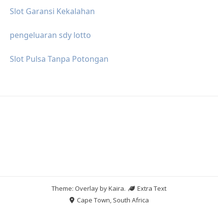
Slot Garansi Kekalahan
pengeluaran sdy lotto
Slot Pulsa Tanpa Potongan
Theme: Overlay by
Kaira
.
Extra Text
Cape Town, South Africa