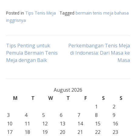
Posted in
Tips Tenis Meja
Tagged
bermain tenis meja bahasa
inggrisnya
Post
Tips Penting untuk
Perkembangan Tenis Meja
Pemula Bermain Tenis
di Indonesia: Dari Masa ke
Meja dengan Baik
Masa
navigation
August 2026
M
T
W
T
F
S
S
1
2
3
4
5
6
7
8
9
10
11
12
13
14
15
16
17
18
19
20
21
22
23