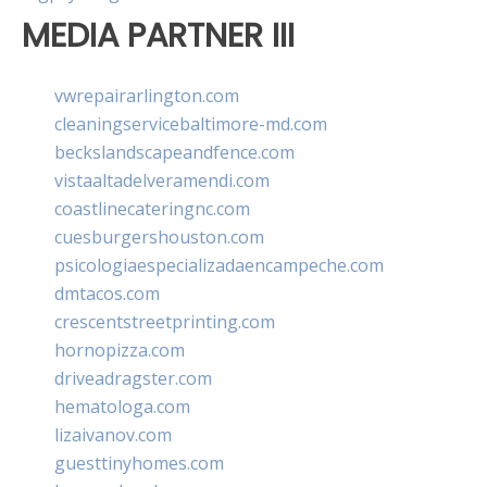
MEDIA PARTNER III
vwrepairarlington.com
cleaningservicebaltimore-md.com
beckslandscapeandfence.com
vistaaltadelveramendi.com
coastlinecateringnc.com
cuesburgershouston.com
psicologiaespecializadaencampeche.com
dmtacos.com
crescentstreetprinting.com
hornopizza.com
driveadragster.com
hematologa.com
lizaivanov.com
guesttinyhomes.com