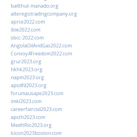
balithut-manado.org
alteregotradingcompany.org
aprce2022.com
ibie2022.com
sbcc-2022.com
AngolaOilAndGas2022.com
Convoy4Freedom2022.com
grur2023.org
hkhk2023.org
napm2023.org
apsdfd2023.org
forumausape2023.com
imkl2023.com
careerfaircsd2023.com
apsth2023.com
MedItRio2023.org
lcicon2023boston.com