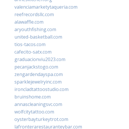
valenciamarketytaqueria.com
reefrecordsllc.com
alawaffle.com
aryouthfishing.com
united-basketball.com
tios-tacos.com
cafecito-satx.com
graduacionviu2023.com
pecanjackstogo.com
zengardendayspa.com
sparklejewelryinc.com
ironcladtattoostudio.com
bruinshome.com
annascleaningsvc.com
wolfcitytattoo.com
oysterbayturkeytrot.com
lafronterarestauranteybar.com