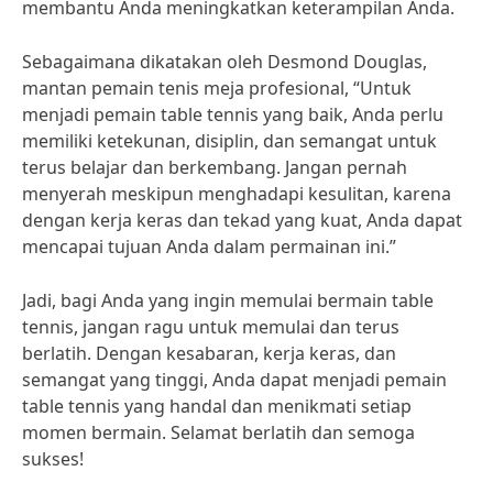
membantu Anda meningkatkan keterampilan Anda.
Sebagaimana dikatakan oleh Desmond Douglas,
mantan pemain tenis meja profesional, “Untuk
menjadi pemain table tennis yang baik, Anda perlu
memiliki ketekunan, disiplin, dan semangat untuk
terus belajar dan berkembang. Jangan pernah
menyerah meskipun menghadapi kesulitan, karena
dengan kerja keras dan tekad yang kuat, Anda dapat
mencapai tujuan Anda dalam permainan ini.”
Jadi, bagi Anda yang ingin memulai bermain table
tennis, jangan ragu untuk memulai dan terus
berlatih. Dengan kesabaran, kerja keras, dan
semangat yang tinggi, Anda dapat menjadi pemain
table tennis yang handal dan menikmati setiap
momen bermain. Selamat berlatih dan semoga
sukses!