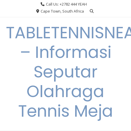
Skip
Call Us: +2782 444 YEAH
to
Cape Town, South Africa
content
TABLETENNISNE
– Informasi
Seputar
Olahraga
Tennis Meja