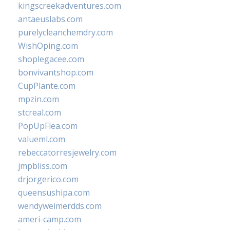
kingscreekadventures.com
antaeuslabs.com
purelycleanchemdry.com
WishOping.com
shoplegacee.com
bonvivantshop.com
CupPlante.com
mpzin.com
stcreal.com
PopUpFlea.com
valueml.com
rebeccatorresjewelry.com
jmpbliss.com
drjorgerico.com
queensushipa.com
wendyweimerdds.com
ameri-camp.com