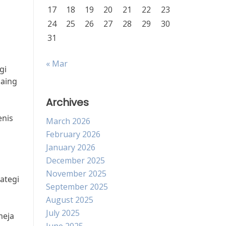
17
18
19
20
21
22
23
24
25
26
27
28
29
30
31
« Mar
gi
saing
Archives
enis
March 2026
n
February 2026
January 2026
December 2025
November 2025
ategi
September 2025
August 2025
July 2025
meja