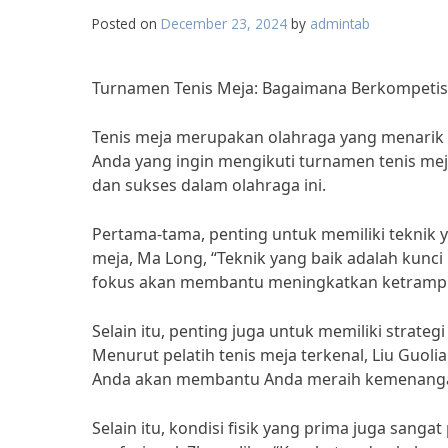
Posted on
December 23, 2024
by
admintab
Turnamen Tenis Meja: Bagaimana Berkompetisi
Tenis meja merupakan olahraga yang menarik d
Anda yang ingin mengikuti turnamen tenis meja
dan sukses dalam olahraga ini.
Pertama-tama, penting untuk memiliki teknik y
meja, Ma Long, “Teknik yang baik adalah kunci
fokus akan membantu meningkatkan ketrampi
Selain itu, penting juga untuk memiliki strate
Menurut pelatih tenis meja terkenal, Liu Guo
Anda akan membantu Anda meraih kemenanga
Selain itu, kondisi fisik yang prima juga sang