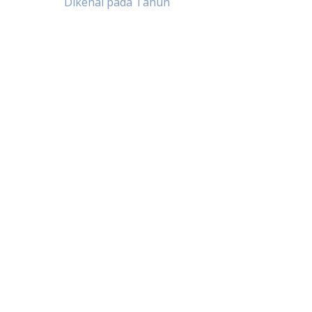
Dikenal pada Tahun
navigation