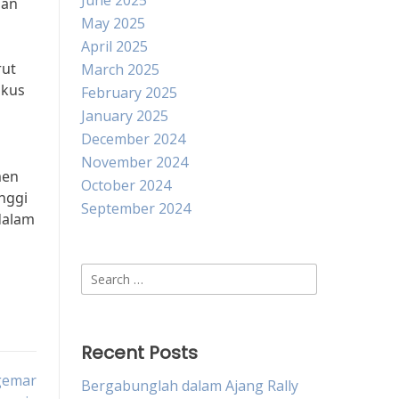
June 2025
dan
May 2025
April 2025
rut
March 2025
okus
February 2025
January 2025
December 2024
November 2024
men
October 2024
inggi
September 2024
dalam
Search
for:
Recent Posts
gemar
Bergabunglah dalam Ajang Rally