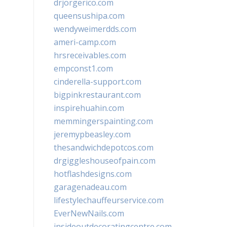
drjorgerico.com
queensushipa.com
wendyweimerdds.com
ameri-camp.com
hrsreceivables.com
empconst1.com
cinderella-support.com
bigpinkrestaurant.com
inspirehuahin.com
memmingerspainting.com
jeremypbeasley.com
thesandwichdepotcos.com
drgiggleshouseofpain.com
hotflashdesigns.com
garagenadeau.com
lifestylechauffeurservice.com
EverNewNails.com
insideoutdecoratingcentre.com