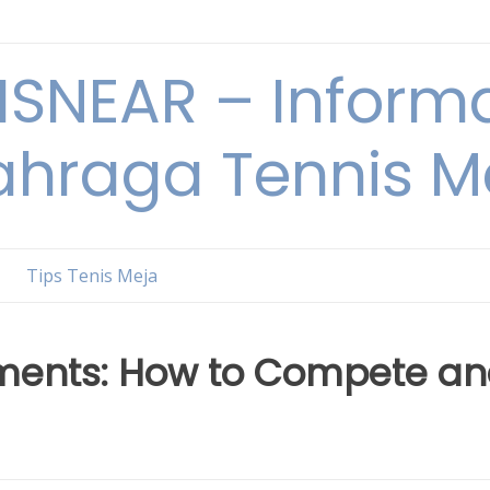
ISNEAR – Informa
ahraga Tennis M
Tips Tenis Meja
ments: How to Compete a