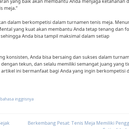
ugaran yang baik akan membantu Anda menjaga ketahanan 
s meja.”
lukan dalam berkompetisi dalam turnamen tenis meja. Menu
 “Mental yang kuat akan membantu Anda tetap tenang dan f
 sehingga Anda bisa tampil maksimal dalam setiap
ng konsisten, Anda bisa bersaing dan sukses dalam turna
ih dengan tekun, dan selalu memiliki semangat juang yang t
artikel ini bermanfaat bagi Anda yang ingin berkompetisi 
 bahasa inggrisnya
Sejak
Berkembang Pesat: Tenis Meja Memiliki Peng