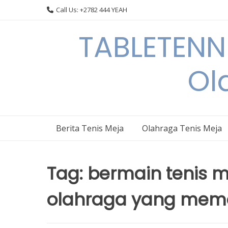
Skip
Call Us: +2782 444 YEAH
to
content
TABLETENN
Ol
Berita Tenis Meja
Olahraga Tenis Meja
Tag:
bermain tenis 
olahraga yang mem