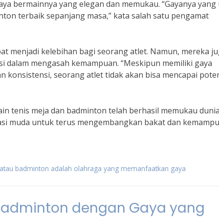
gaya bermainnya yang elegan dan memukau. “Gayanya yang 
ton terbaik sepanjang masa,” kata salah satu pengamat
at menjadi kelebihan bagi seorang atlet. Namun, mereka j
nsi dalam mengasah kemampuan. “Meskipun memiliki gaya
n konsistensi, seorang atlet tidak akan bisa mencapai pote
in tenis meja dan badminton telah berhasil memukau duni
nerasi muda untuk terus mengembangkan bakat dan kemamp
 atau badminton adalah olahraga yang memanfaatkan gaya
 Badminton dengan Gaya yang