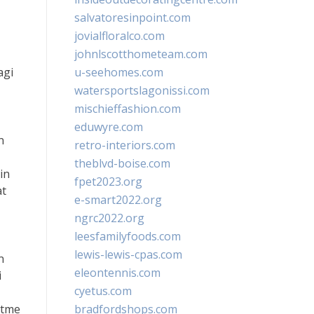
salvatoresinpoint.com
jovialfloralco.com
johnlscotthometeam.com
agi
u-seehomes.com
watersportslagonissi.com
mischieffashion.com
eduwyre.com
n
retro-interiors.com
theblvd-boise.com
in
fpet2023.org
at
e-smart2022.org
ngrc2022.org
leesfamilyfoods.com
lewis-lewis-cpas.com
n
eleontennis.com
i
cyetus.com
itme
bradfordshops.com