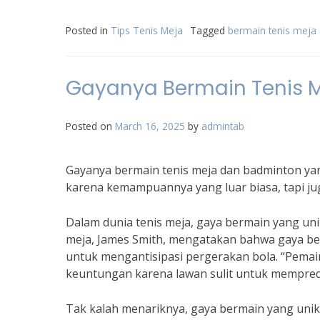
Posted in
Tips Tenis Meja
Tagged
bermain tenis meja
Gayanya Bermain Tenis 
Posted on
March 16, 2025
by
admintab
Gayanya bermain tenis meja dan badminton yan
karena kemampuannya yang luar biasa, tapi j
Dalam dunia tenis meja, gaya bermain yang unik
meja, James Smith, mengatakan bahwa gaya be
untuk mengantisipasi pergerakan bola. “Pema
keuntungan karena lawan sulit untuk mempredi
Tak kalah menariknya, gaya bermain yang unik