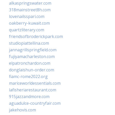
alkaspringswater.com
318mainstreet8h.com
lovenailsspari.com
oakberry-kuwait.com
quartzliterary.com
friendsofbroderickpark.com
studiopiattellina.com
jannagrillspringfield.com
fujiyamacharleston.com
elpatronchardon.com
donglaishun-order.com
fiamc-rome2022.org
mariceworldessentials.com
lafisheriarestaurant.com
915jazzandmore.com
aguadulce-countryfair.com
jakehovis.com