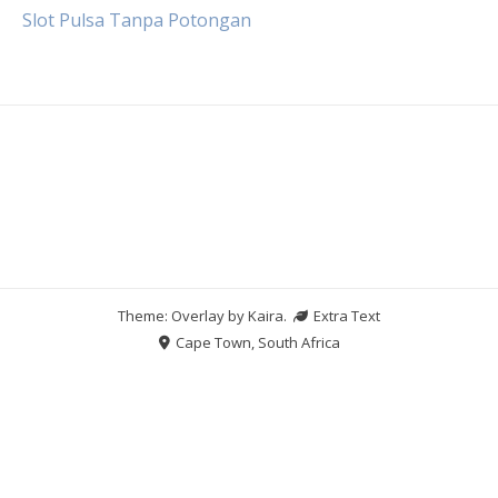
Slot Pulsa Tanpa Potongan
Theme: Overlay by
Kaira
.
Extra Text
Cape Town, South Africa