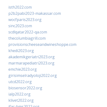
isth2022.com
p2b2pabi2023-makassar.com
wocfparis2023.org
sinc2023.com
scdlqatar2022-qa.com
thecolumbiagrill.com
provisionscheeseandwineshoppe.com
khedi2023.org
akademikgeriatri2023.org
marmarapediatri2023.org
emchie2023.org
girisimselradyoloji2022.org
utcd2022.org
biosensor2022.org
ialp2022.org
klivet2022.org
ifac-hms2022.org