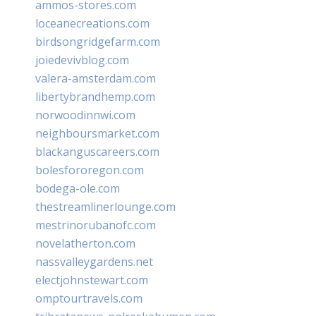
ammos-stores.com
loceanecreations.com
birdsongridgefarm.com
joiedevivblog.com
valera-amsterdam.com
libertybrandhemp.com
norwoodinnwi.com
neighboursmarket.com
blackanguscareers.com
bolesfororegon.com
bodega-ole.com
thestreamlinerlounge.com
mestrinorubanofc.com
novelatherton.com
nassvalleygardens.net
electjohnstewart.com
omptourtravels.com