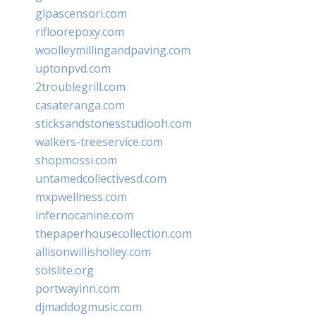
glpascensori.com
rifloorepoxy.com
woolleymillingandpaving.com
uptonpvd.com
2troublegrill.com
casateranga.com
sticksandstonesstudiooh.com
walkers-treeservice.com
shopmossi.com
untamedcollectivesd.com
mxpwellness.com
infernocanine.com
thepaperhousecollection.com
allisonwillisholley.com
solslite.org
portwayinn.com
djmaddogmusic.com