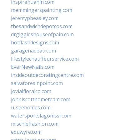
inspirehuahin.com
memmingerspainting.com
jeremypbeasley.com
thesandwichdepotcos.com
drgiggleshouseofpain.com
hotflashdesigns.com
garagenadeau.com
lifestylechauffeurservice.com
EverNewNails.com
insideoutdecoratingcentre.com
salvatoresinpoint.com
jovialfloralco.com
johnlscotthometeam.com
u-seehomes.com
watersportslagonissi.com
mischieffashion.com
eduwyre.com