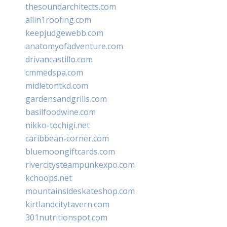
thesoundarchitects.com
allin1roofing.com
keepjudgewebb.com
anatomyofadventure.com
drivancastillo.com
cmmedspa.com
midletontkd.com
gardensandgrills.com
basilfoodwine.com
nikko-tochigi.net
caribbean-corner.com
bluemoongiftcards.com
rivercitysteampunkexpo.com
kchoops.net
mountainsideskateshop.com
kirtlandcitytavern.com
301nutritionspot.com