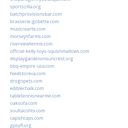
sportszilla.org
batchprovisionsbar.com
brasserie-gobette.com
musicrearte.com
morseysfarms.com
riverviewtennis.com
official-kelly-toys-squishmallows.com
displaygardenonsuncrest.org
bbq-empire-usa.com
feedstoreva.com
drogopets.com
ediblechalk.com
tabletennisnearme.com
oaksofa.com
soultacohtx.com
capishcaps.com
gpsyfl.org