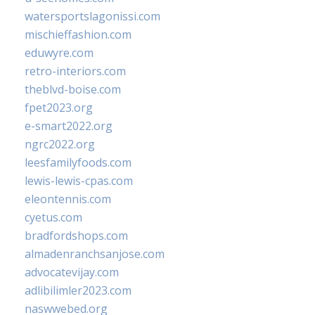
watersportslagonissi.com
mischieffashion.com
eduwyre.com
retro-interiors.com
theblvd-boise.com
fpet2023.org
e-smart2022.org
ngrc2022.org
leesfamilyfoods.com
lewis-lewis-cpas.com
eleontennis.com
cyetus.com
bradfordshops.com
almadenranchsanjose.com
advocatevijay.com
adlibilimler2023.com
naswwebed.org