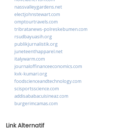
nassvalleygardens.net
electjohnstewart.com
omptourtravels.com
tribratanews-polreskebumen.com
rsudbayuasih.org
publikjurnalistik.org
juneteenthapparel.net
italywarm.com
journaloffinanceeconomics.com
kvk-kumari.org
foodscienceandtechnology.com
scisportsscience.com
addisababacuisineaz.com
burgerimcamas.com
Link Alternatif