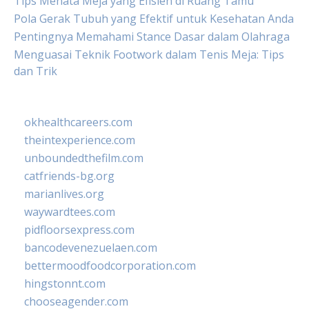
Tips Menata Meja yang Efisien di Ruang Tamu
Pola Gerak Tubuh yang Efektif untuk Kesehatan Anda
Pentingnya Memahami Stance Dasar dalam Olahraga
Menguasai Teknik Footwork dalam Tenis Meja: Tips
dan Trik
okhealthcareers.com
theintexperience.com
unboundedthefilm.com
catfriends-bg.org
marianlives.org
waywardtees.com
pidfloorsexpress.com
bancodevenezuelaen.com
bettermoodfoodcorporation.com
hingstonnt.com
chooseagender.com