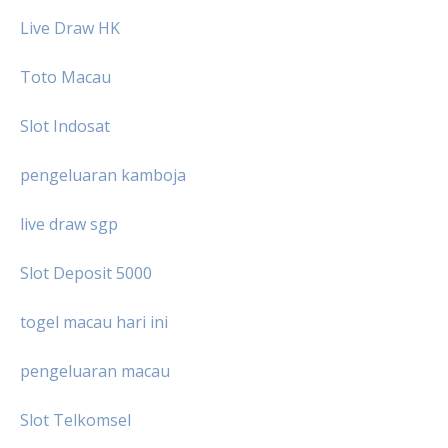
Live Draw HK
Toto Macau
Slot Indosat
pengeluaran kamboja
live draw sgp
Slot Deposit 5000
togel macau hari ini
pengeluaran macau
Slot Telkomsel