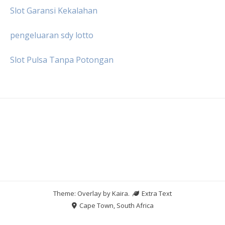
Slot Garansi Kekalahan
pengeluaran sdy lotto
Slot Pulsa Tanpa Potongan
Theme: Overlay by
Kaira
.
Extra Text
Cape Town, South Africa