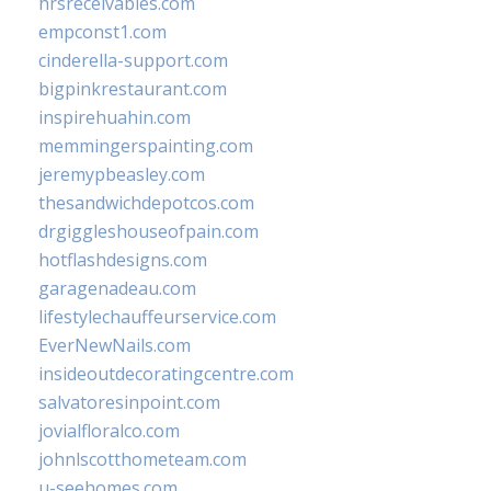
hrsreceivables.com
empconst1.com
cinderella-support.com
bigpinkrestaurant.com
inspirehuahin.com
memmingerspainting.com
jeremypbeasley.com
thesandwichdepotcos.com
drgiggleshouseofpain.com
hotflashdesigns.com
garagenadeau.com
lifestylechauffeurservice.com
EverNewNails.com
insideoutdecoratingcentre.com
salvatoresinpoint.com
jovialfloralco.com
johnlscotthometeam.com
u-seehomes.com