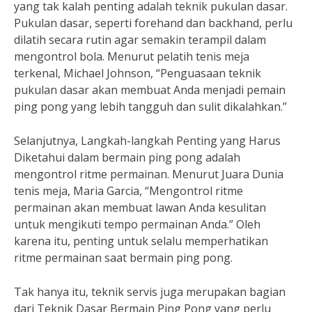
yang tak kalah penting adalah teknik pukulan dasar.
Pukulan dasar, seperti forehand dan backhand, perlu
dilatih secara rutin agar semakin terampil dalam
mengontrol bola. Menurut pelatih tenis meja
terkenal, Michael Johnson, “Penguasaan teknik
pukulan dasar akan membuat Anda menjadi pemain
ping pong yang lebih tangguh dan sulit dikalahkan.”
Selanjutnya, Langkah-langkah Penting yang Harus
Diketahui dalam bermain ping pong adalah
mengontrol ritme permainan. Menurut Juara Dunia
tenis meja, Maria Garcia, “Mengontrol ritme
permainan akan membuat lawan Anda kesulitan
untuk mengikuti tempo permainan Anda.” Oleh
karena itu, penting untuk selalu memperhatikan
ritme permainan saat bermain ping pong.
Tak hanya itu, teknik servis juga merupakan bagian
dari Teknik Dasar Bermain Ping Pong yang perlu