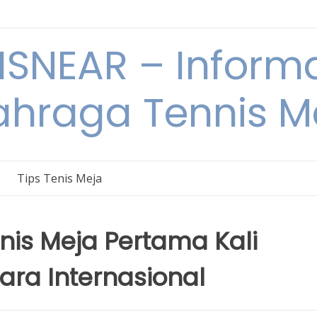
ISNEAR – Informa
ahraga Tennis M
Tips Tenis Meja
nis Meja Pertama Kali
ara Internasional