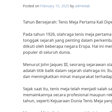
Posted on
February 15, 2025
by
admintab
Tahun Bersejarah: Tenis Meja Pertama Kali Dip
Pada tahun 1926, olahraga tenis meja pertama
tonggak sejarah yang penting dalam perkemba
diikuti oleh beberapa negara Eropa. Hal ini m
populer di seluruh dunia.
Menurut John Jaques III, seorang sejarawan ol
adalah titik balik dalam sejarah olahraga ini.
dan meningkatkan minat masyarakat terhadap 
Sejak saat itu, tenis meja telah menjadi salah
memainkannya secara profesional maupun rekr
tahun, seperti Kejuaraan Dunia Tenis Meja yang 