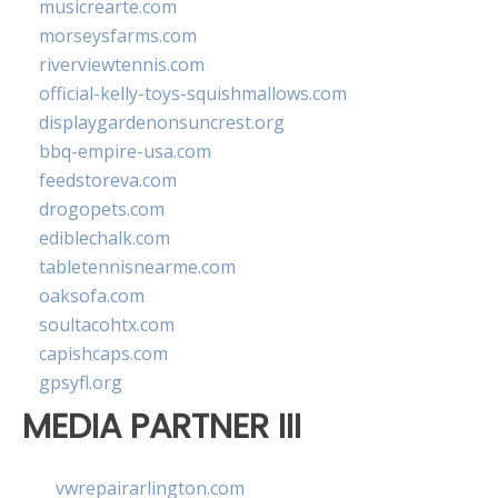
musicrearte.com
morseysfarms.com
riverviewtennis.com
official-kelly-toys-squishmallows.com
displaygardenonsuncrest.org
bbq-empire-usa.com
feedstoreva.com
drogopets.com
ediblechalk.com
tabletennisnearme.com
oaksofa.com
soultacohtx.com
capishcaps.com
gpsyfl.org
MEDIA PARTNER III
vwrepairarlington.com