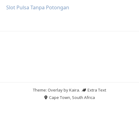
Slot Pulsa Tanpa Potongan
Theme: Overlay by
Kaira
.
Extra Text
Cape Town, South Africa