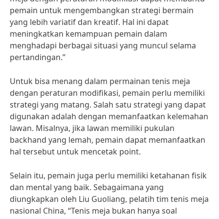
pemain untuk mengembangkan strategi bermain
yang lebih variatif dan kreatif. Hal ini dapat
meningkatkan kemampuan pemain dalam
menghadapi berbagai situasi yang muncul selama
pertandingan.”
Untuk bisa menang dalam permainan tenis meja
dengan peraturan modifikasi, pemain perlu memiliki
strategi yang matang. Salah satu strategi yang dapat
digunakan adalah dengan memanfaatkan kelemahan
lawan. Misalnya, jika lawan memiliki pukulan
backhand yang lemah, pemain dapat memanfaatkan
hal tersebut untuk mencetak point.
Selain itu, pemain juga perlu memiliki ketahanan fisik
dan mental yang baik. Sebagaimana yang
diungkapkan oleh Liu Guoliang, pelatih tim tenis meja
nasional China, “Tenis meja bukan hanya soal