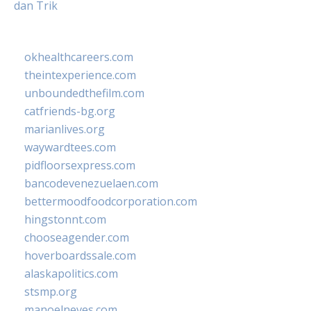
dan Trik
okhealthcareers.com
theintexperience.com
unboundedthefilm.com
catfriends-bg.org
marianlives.org
waywardtees.com
pidfloorsexpress.com
bancodevenezuelaen.com
bettermoodfoodcorporation.com
hingstonnt.com
chooseagender.com
hoverboardssale.com
alaskapolitics.com
stsmp.org
manoelneves.com