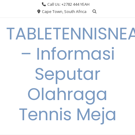
Skip
Call Us: +2782 444 YEAH
to
Cape Town, South Africa
content
TABLETENNISNE
– Informasi
Seputar
Olahraga
Tennis Meja