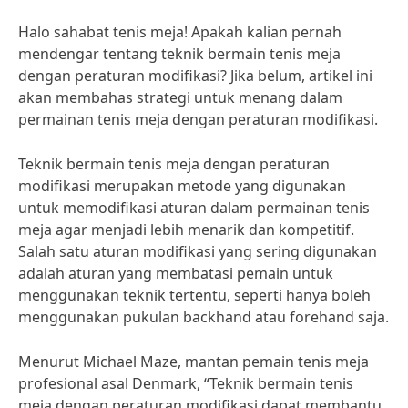
Halo sahabat tenis meja! Apakah kalian pernah
mendengar tentang teknik bermain tenis meja
dengan peraturan modifikasi? Jika belum, artikel ini
akan membahas strategi untuk menang dalam
permainan tenis meja dengan peraturan modifikasi.
Teknik bermain tenis meja dengan peraturan
modifikasi merupakan metode yang digunakan
untuk memodifikasi aturan dalam permainan tenis
meja agar menjadi lebih menarik dan kompetitif.
Salah satu aturan modifikasi yang sering digunakan
adalah aturan yang membatasi pemain untuk
menggunakan teknik tertentu, seperti hanya boleh
menggunakan pukulan backhand atau forehand saja.
Menurut Michael Maze, mantan pemain tenis meja
profesional asal Denmark, “Teknik bermain tenis
meja dengan peraturan modifikasi dapat membantu