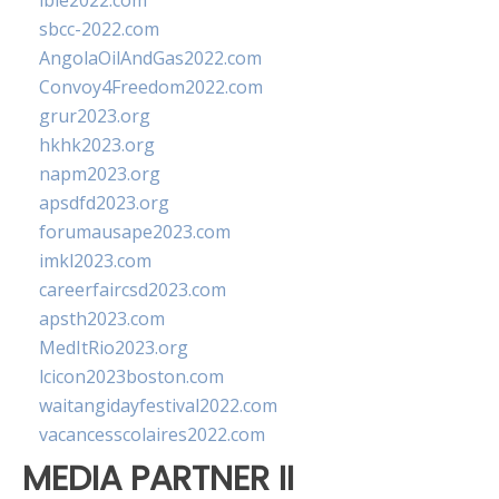
ibie2022.com
sbcc-2022.com
AngolaOilAndGas2022.com
Convoy4Freedom2022.com
grur2023.org
hkhk2023.org
napm2023.org
apsdfd2023.org
forumausape2023.com
imkl2023.com
careerfaircsd2023.com
apsth2023.com
MedItRio2023.org
lcicon2023boston.com
waitangidayfestival2022.com
vacancesscolaires2022.com
MEDIA PARTNER II