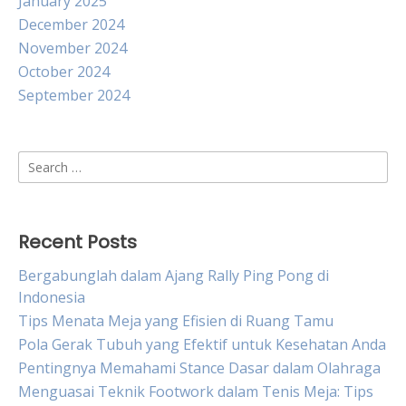
January 2025
December 2024
November 2024
October 2024
September 2024
Search
for:
Recent Posts
Bergabunglah dalam Ajang Rally Ping Pong di
Indonesia
Tips Menata Meja yang Efisien di Ruang Tamu
Pola Gerak Tubuh yang Efektif untuk Kesehatan Anda
Pentingnya Memahami Stance Dasar dalam Olahraga
Menguasai Teknik Footwork dalam Tenis Meja: Tips