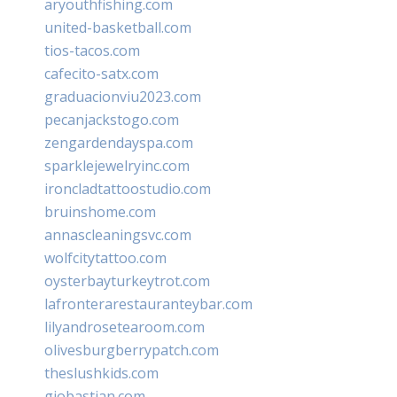
aryouthfishing.com
united-basketball.com
tios-tacos.com
cafecito-satx.com
graduacionviu2023.com
pecanjackstogo.com
zengardendayspa.com
sparklejewelryinc.com
ironcladtattoostudio.com
bruinshome.com
annascleaningsvc.com
wolfcitytattoo.com
oysterbayturkeytrot.com
lafronterarestauranteybar.com
lilyandrosetearoom.com
olivesburgberrypatch.com
theslushkids.com
giobastian.com