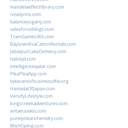
mandelaeffectlibrary.com
roselynns.com
balanceyoganj.com
salesforceblogs.com
TrainGames365.com
BaytownEvaCationRentals.com
JabalpurCakeDelivery.com
halobjd.com
intelligenceqatar.com
PikaPikaApp.com
takecareofbusinessdfw.org
HamadaOfJapan.com
VersifyLifestyle.com
kingscreekadventures.com
antaeuslabs.com
purelycleanchemdry.com
WishOping.com