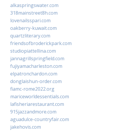
alkaspringswater.com
318mainstreet8h.com
lovenailsspari.com
oakberry-kuwait.com
quartzliterary.com
friendsofbroderickpark.com
studiopiattellina.com
jannagrillspringfield.com
fujiyamacharleston.com
elpatronchardon.com
donglaishun-order.com
fiamc-rome2022.org
mariceworldessentials.com
lafisheriarestaurant.com
915jazzandmore.com
aguadulce-countryfair.com
jakehovis.com