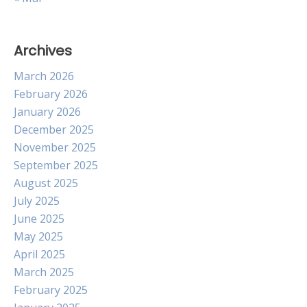
Archives
March 2026
February 2026
January 2026
December 2025
November 2025
September 2025
August 2025
July 2025
June 2025
May 2025
April 2025
March 2025
February 2025