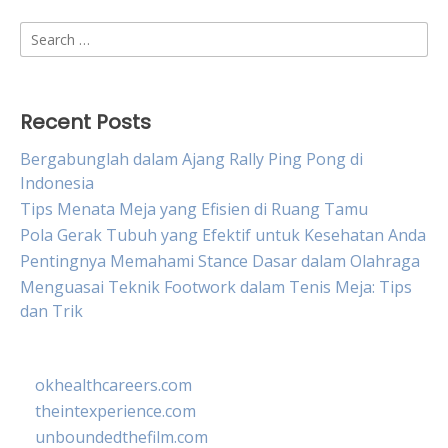
Search
for:
Recent Posts
Bergabunglah dalam Ajang Rally Ping Pong di
Indonesia
Tips Menata Meja yang Efisien di Ruang Tamu
Pola Gerak Tubuh yang Efektif untuk Kesehatan Anda
Pentingnya Memahami Stance Dasar dalam Olahraga
Menguasai Teknik Footwork dalam Tenis Meja: Tips
dan Trik
okhealthcareers.com
theintexperience.com
unboundedthefilm.com