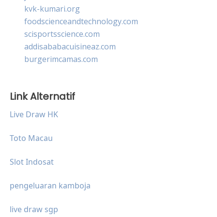
kvk-kumari.org
foodscienceandtechnology.com
scisportsscience.com
addisababacuisineaz.com
burgerimcamas.com
Link Alternatif
Live Draw HK
Toto Macau
Slot Indosat
pengeluaran kamboja
live draw sgp