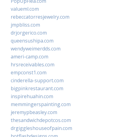
PopUpFlea.com
valueml.com
rebeccatorresjewelry.com
jmpbliss.com
drjorgerico.com
queensushipa.com
wendyweimerdds.com
ameri-camp.com
hrsreceivables.com
empconst1.com
cinderella-support.com
bigpinkrestaurant.com
inspirehuahin.com
memmingerspainting.com
jeremypbeasley.com
thesandwichdepotcos.com
drgiggleshouseofpain.com
hotflashdesigns.com