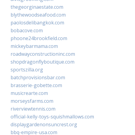
thegeorginaestate.com
blythewoodseafood.com
paolosdelibangkok.com
bobacove.com
phoone24brookfield.com
mickeybarmama.com
roadwayconstructioninc.com
shopdragonflyboutique.com
sportszilla.org
batchprovisionsbar.com
brasserie-gobette.com
musicrearte.com
morseysfarms.com
riverviewtennis.com
official-kelly-toys-squishmallows.com
displaygardenonsuncrest.org
bbq-empire-usa.com