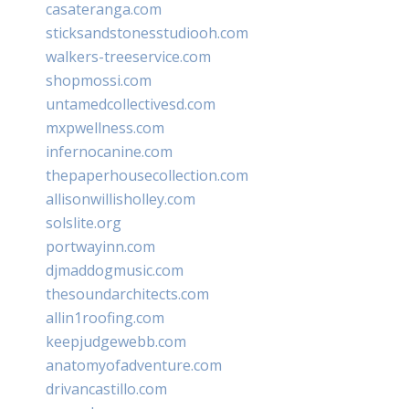
casateranga.com
sticksandstonesstudiooh.com
walkers-treeservice.com
shopmossi.com
untamedcollectivesd.com
mxpwellness.com
infernocanine.com
thepaperhousecollection.com
allisonwillisholley.com
solslite.org
portwayinn.com
djmaddogmusic.com
thesoundarchitects.com
allin1roofing.com
keepjudgewebb.com
anatomyofadventure.com
drivancastillo.com