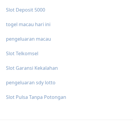
Slot Deposit 5000
togel macau hari ini
pengeluaran macau
Slot Telkomsel
Slot Garansi Kekalahan
pengeluaran sdy lotto
Slot Pulsa Tanpa Potongan