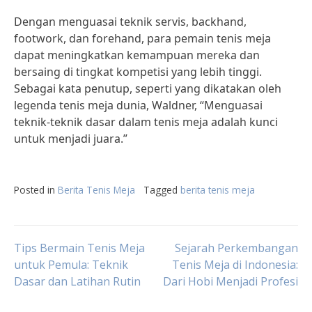
Dengan menguasai teknik servis, backhand,
footwork, dan forehand, para pemain tenis meja
dapat meningkatkan kemampuan mereka dan
bersaing di tingkat kompetisi yang lebih tinggi.
Sebagai kata penutup, seperti yang dikatakan oleh
legenda tenis meja dunia, Waldner, “Menguasai
teknik-teknik dasar dalam tenis meja adalah kunci
untuk menjadi juara.”
Posted in
Berita Tenis Meja
Tagged
berita tenis meja
Post
Tips Bermain Tenis Meja
Sejarah Perkembangan
untuk Pemula: Teknik
Tenis Meja di Indonesia:
Dasar dan Latihan Rutin
Dari Hobi Menjadi Profesi
navigation