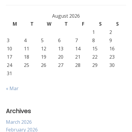
August 2026
M
T
W
T
F
S
S
1
2
3
4
5
6
7
8
9
10
11
12
13
14
15
16
17
18
19
20
21
22
23
24
25
26
27
28
29
30
31
« Mar
Archives
March 2026
February 2026