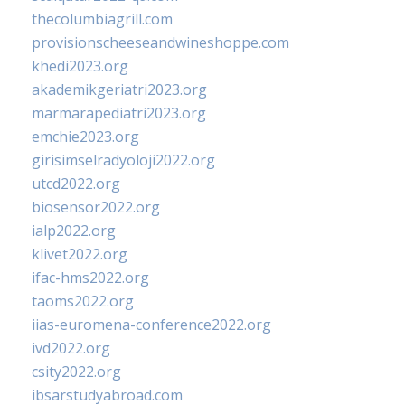
thecolumbiagrill.com
provisionscheeseandwineshoppe.com
khedi2023.org
akademikgeriatri2023.org
marmarapediatri2023.org
emchie2023.org
girisimselradyoloji2022.org
utcd2022.org
biosensor2022.org
ialp2022.org
klivet2022.org
ifac-hms2022.org
taoms2022.org
iias-euromena-conference2022.org
ivd2022.org
csity2022.org
ibsarstudyabroad.com