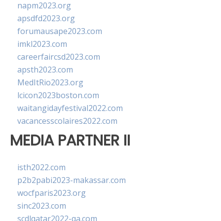
napm2023.org
apsdfd2023.org
forumausape2023.com
imkl2023.com
careerfaircsd2023.com
apsth2023.com
MedItRio2023.org
lcicon2023boston.com
waitangidayfestival2022.com
vacancesscolaires2022.com
MEDIA PARTNER II
isth2022.com
p2b2pabi2023-makassar.com
wocfparis2023.org
sinc2023.com
scdlqatar2022-qa.com