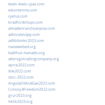
lewis-lewis-cpas.com
eleontennis.com
cyetus.com
bradfordshops.com
almadenranchsanjose.com
advocatevijay.com
adlibilimler2023.com
naswwebed.org
balithut-manado.org
alteregotradingcompany.org
aprce2022.com
ibie2022.com
sbcc-2022.com
AngolaOilAndGas2022.com
Convoy4Freedom2022.com
grur2023.org
hkhk2023.org