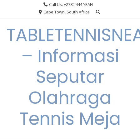
Skip
Call Us: +2782 444 YEAH
to
Cape Town, South Africa
content
TABLETENNISNE
– Informasi
Seputar
Olahraga
Tennis Meja