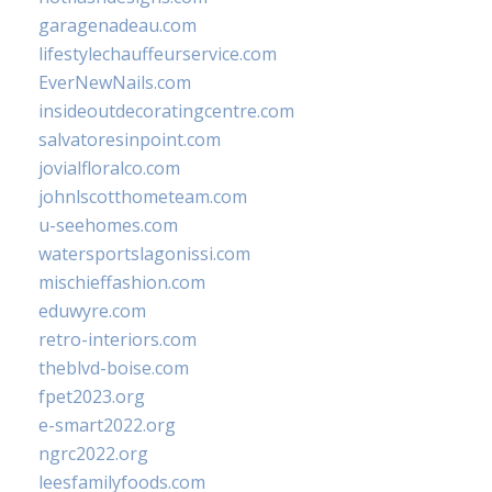
garagenadeau.com
lifestylechauffeurservice.com
EverNewNails.com
insideoutdecoratingcentre.com
salvatoresinpoint.com
jovialfloralco.com
johnlscotthometeam.com
u-seehomes.com
watersportslagonissi.com
mischieffashion.com
eduwyre.com
retro-interiors.com
theblvd-boise.com
fpet2023.org
e-smart2022.org
ngrc2022.org
leesfamilyfoods.com