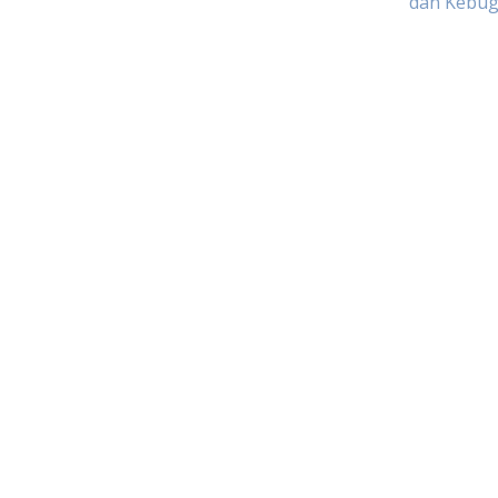
dan Kebug