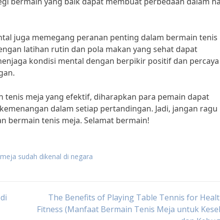
ategi bermain yang baik dapat membuat perbedaan dalam ha
 mental juga memegang peranan penting dalam bermain tenis
dengan latihan rutin dan pola makan yang sehat dapat
aga kondisi mental dengan berpikir positif dan percaya 
gan.
 tenis meja yang efektif, diharapkan para pemain dapat
kemenangan dalam setiap pertandingan. Jadi, jangan ragu
 bermain tenis meja. Selamat bermain!
 meja sudah dikenal di negara
di
The Benefits of Playing Table Tennis for Heal
Fitness (Manfaat Bermain Tenis Meja untuk Kes