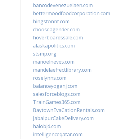
bancodevenezuelaen.com
bettermoodfoodcorporation.com
hingstonnt.com
chooseagender.com
hoverboardssale.com
alaskapolitics.com
stsmp.org
manoelneves.com
mandelaeffectlibrary.com
roselynns.com
balanceyoganj.com
salesforceblogs.com
TrainGames365.com
BaytownEvaCationRentals.com
JabalpurCakeDelivery.com
halobjd.com
intelligenceqatar.com