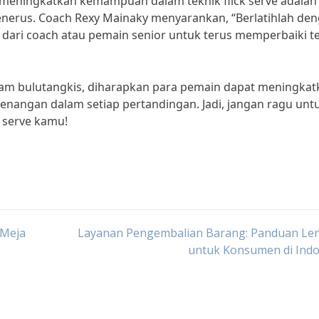
k meningkatkan kemampuan dalam teknik flick serve adalah
enerus. Coach Rexy Mainaky menyarankan, “Berlatihlah de
 dari coach atau pemain senior untuk terus memperbaiki t
alam bulutangkis, diharapkan para pemain dapat meningkat
nangan dalam setiap pertandingan. Jadi, jangan ragu unt
 serve kamu!
 Meja
Layanan Pengembalian Barang: Panduan Le
untuk Konsumen di Indo