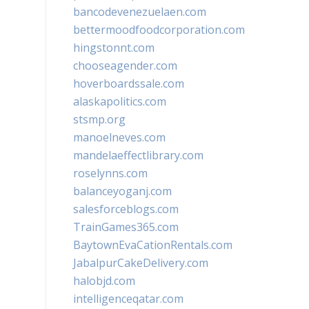
bancodevenezuelaen.com
bettermoodfoodcorporation.com
hingstonnt.com
chooseagender.com
hoverboardssale.com
alaskapolitics.com
stsmp.org
manoelneves.com
mandelaeffectlibrary.com
roselynns.com
balanceyoganj.com
salesforceblogs.com
TrainGames365.com
BaytownEvaCationRentals.com
JabalpurCakeDelivery.com
halobjd.com
intelligenceqatar.com