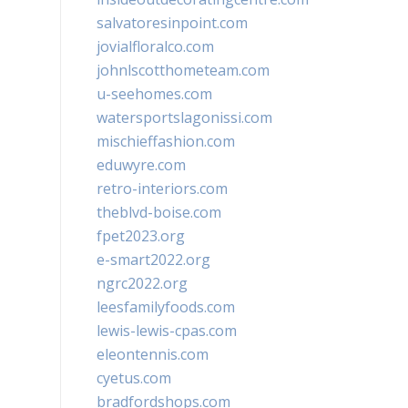
salvatoresinpoint.com
jovialfloralco.com
johnlscotthometeam.com
u-seehomes.com
watersportslagonissi.com
mischieffashion.com
eduwyre.com
retro-interiors.com
theblvd-boise.com
fpet2023.org
e-smart2022.org
ngrc2022.org
leesfamilyfoods.com
lewis-lewis-cpas.com
eleontennis.com
cyetus.com
bradfordshops.com