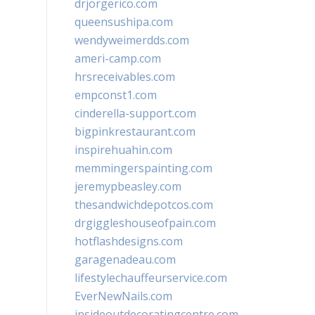
drjorgerico.com
queensushipa.com
wendyweimerdds.com
ameri-camp.com
hrsreceivables.com
empconst1.com
cinderella-support.com
bigpinkrestaurant.com
inspirehuahin.com
memmingerspainting.com
jeremypbeasley.com
thesandwichdepotcos.com
drgiggleshouseofpain.com
hotflashdesigns.com
garagenadeau.com
lifestylechauffeurservice.com
EverNewNails.com
insideoutdecoratingcentre.com