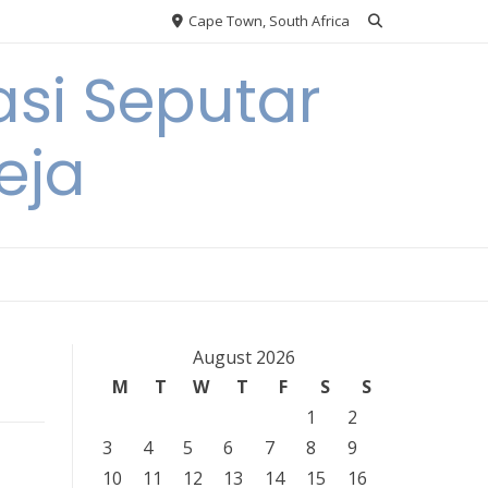
Cape Town, South Africa
si Seputar
eja
August 2026
M
T
W
T
F
S
S
1
2
3
4
5
6
7
8
9
10
11
12
13
14
15
16