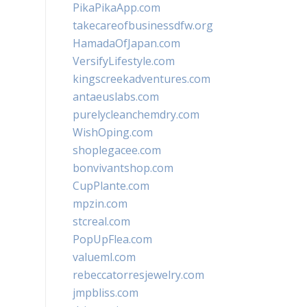
PikaPikaApp.com
takecareofbusinessdfw.org
HamadaOfJapan.com
VersifyLifestyle.com
kingscreekadventures.com
antaeuslabs.com
purelycleanchemdry.com
WishOping.com
shoplegacee.com
bonvivantshop.com
CupPlante.com
mpzin.com
stcreal.com
PopUpFlea.com
valueml.com
rebeccatorresjewelry.com
jmpbliss.com