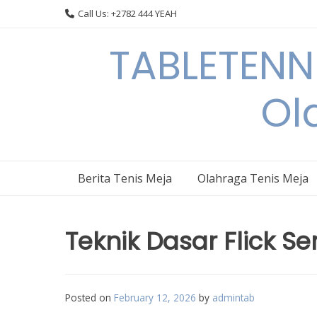
Skip
Call Us: +2782 444 YEAH
to
content
TABLETENN
Ol
Berita Tenis Meja
Olahraga Tenis Meja
Teknik Dasar Flick S
Posted on
February 12, 2026
by
admintab