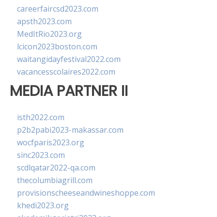
careerfaircsd2023.com
apsth2023.com
MedItRio2023.org
lcicon2023boston.com
waitangidayfestival2022.com
vacancesscolaires2022.com
MEDIA PARTNER II
isth2022.com
p2b2pabi2023-makassar.com
wocfparis2023.org
sinc2023.com
scdlqatar2022-qa.com
thecolumbiagrill.com
provisionscheeseandwineshoppe.com
khedi2023.org