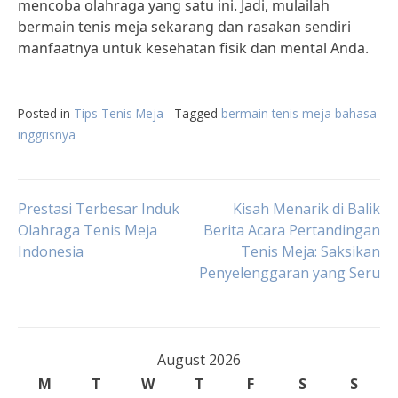
mencoba olahraga yang satu ini. Jadi, mulailah
bermain tenis meja sekarang dan rasakan sendiri
manfaatnya untuk kesehatan fisik dan mental Anda.
Posted in
Tips Tenis Meja
Tagged
bermain tenis meja bahasa
inggrisnya
Post
Prestasi Terbesar Induk
Kisah Menarik di Balik
Olahraga Tenis Meja
Berita Acara Pertandingan
Indonesia
Tenis Meja: Saksikan
navigation
Penyelenggaran yang Seru
August 2026
M
T
W
T
F
S
S