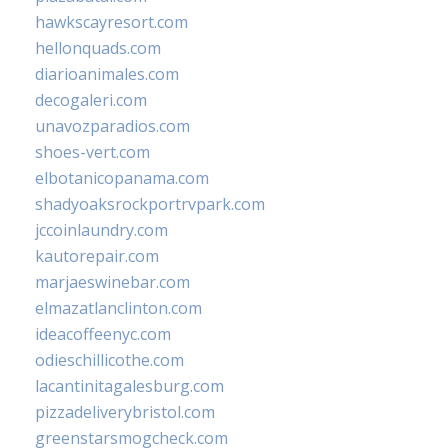
hawkscayresort.com
hellonquads.com
diarioanimales.com
decogaleri.com
unavozparadios.com
shoes-vert.com
elbotanicopanama.com
shadyoaksrockportrvpark.com
jccoinlaundry.com
kautorepair.com
marjaeswinebar.com
elmazatlanclinton.com
ideacoffeenyc.com
odieschillicothe.com
lacantinitagalesburg.com
pizzadeliverybristol.com
greenstarsmogcheck.com