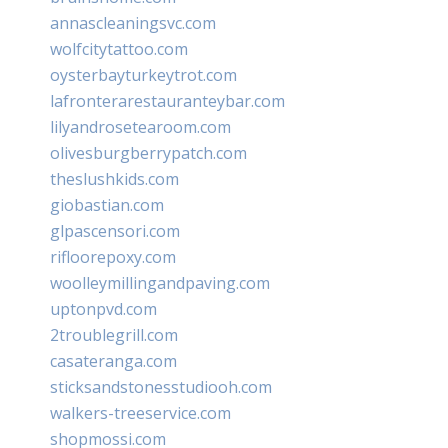
annascleaningsvc.com
wolfcitytattoo.com
oysterbayturkeytrot.com
lafronterarestauranteybar.com
lilyandrosetearoom.com
olivesburgberrypatch.com
theslushkids.com
giobastian.com
glpascensori.com
rifloorepoxy.com
woolleymillingandpaving.com
uptonpvd.com
2troublegrill.com
casateranga.com
sticksandstonesstudiooh.com
walkers-treeservice.com
shopmossi.com