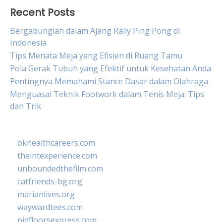
Recent Posts
Bergabunglah dalam Ajang Rally Ping Pong di
Indonesia
Tips Menata Meja yang Efisien di Ruang Tamu
Pola Gerak Tubuh yang Efektif untuk Kesehatan Anda
Pentingnya Memahami Stance Dasar dalam Olahraga
Menguasai Teknik Footwork dalam Tenis Meja: Tips
dan Trik
okhealthcareers.com
theintexperience.com
unboundedthefilm.com
catfriends-bg.org
marianlives.org
waywardtees.com
pidfloorsexpress.com