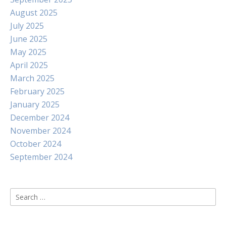
August 2025
July 2025
June 2025
May 2025
April 2025
March 2025
February 2025
January 2025
December 2024
November 2024
October 2024
September 2024
Search
for: