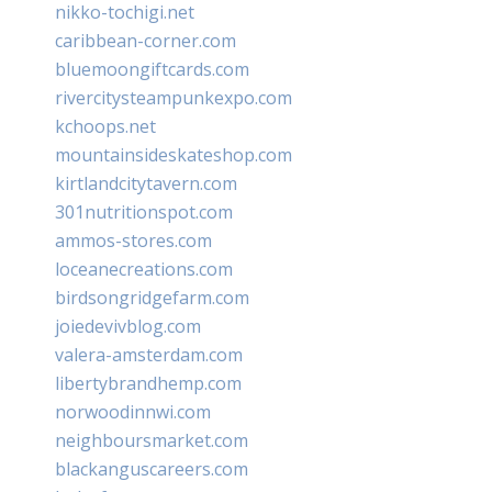
nikko-tochigi.net
caribbean-corner.com
bluemoongiftcards.com
rivercitysteampunkexpo.com
kchoops.net
mountainsideskateshop.com
kirtlandcitytavern.com
301nutritionspot.com
ammos-stores.com
loceanecreations.com
birdsongridgefarm.com
joiedevivblog.com
valera-amsterdam.com
libertybrandhemp.com
norwoodinnwi.com
neighboursmarket.com
blackanguscareers.com