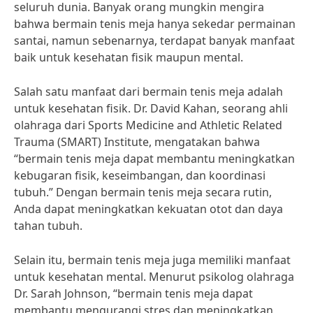
seluruh dunia. Banyak orang mungkin mengira
bahwa bermain tenis meja hanya sekedar permainan
santai, namun sebenarnya, terdapat banyak manfaat
baik untuk kesehatan fisik maupun mental.
Salah satu manfaat dari bermain tenis meja adalah
untuk kesehatan fisik. Dr. David Kahan, seorang ahli
olahraga dari Sports Medicine and Athletic Related
Trauma (SMART) Institute, mengatakan bahwa
“bermain tenis meja dapat membantu meningkatkan
kebugaran fisik, keseimbangan, dan koordinasi
tubuh.” Dengan bermain tenis meja secara rutin,
Anda dapat meningkatkan kekuatan otot dan daya
tahan tubuh.
Selain itu, bermain tenis meja juga memiliki manfaat
untuk kesehatan mental. Menurut psikolog olahraga
Dr. Sarah Johnson, “bermain tenis meja dapat
membantu mengurangi stres dan meningkatkan