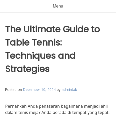
Menu
The Ultimate Guide to
Table Tennis:
Techniques and
Strategies
Posted on
December 10, 2024
by
admintab
Pernahkah Anda penasaran bagaimana menjadi ahli
dalam tenis meja? Anda berada di tempat yang tepat!