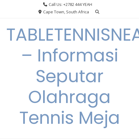
Skip
Call Us: +2782 444 YEAH
to
Cape Town, South Africa
content
TABLETENNISNE
– Informasi
Seputar
Olahraga
Tennis Meja