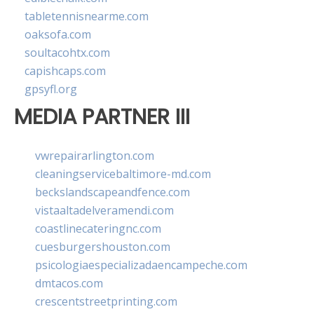
tabletennisnearme.com
oaksofa.com
soultacohtx.com
capishcaps.com
gpsyfl.org
MEDIA PARTNER III
vwrepairarlington.com
cleaningservicebaltimore-md.com
beckslandscapeandfence.com
vistaaltadelveramendi.com
coastlinecateringnc.com
cuesburgershouston.com
psicologiaespecializadaencampeche.com
dmtacos.com
crescentstreetprinting.com