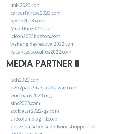
imkl2023.com
careerfaircsd2023.com
apsth2023.com
MedItRio2023.org
lcicon2023boston.com
waitangidayfestival2022.com
vacancesscolaires2022.com
MEDIA PARTNER II
isth2022.com
p2b2pabi2023-makassar.com
wocfparis2023.org
sinc2023.com
scdlqatar2022-qa.com
thecolumbiagrill.com
provisionscheeseandwineshoppe.com