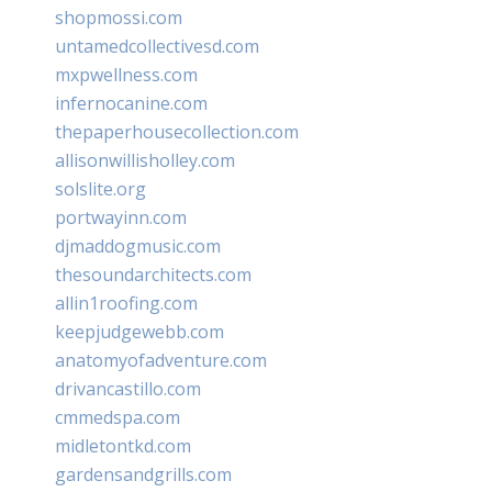
shopmossi.com
untamedcollectivesd.com
mxpwellness.com
infernocanine.com
thepaperhousecollection.com
allisonwillisholley.com
solslite.org
portwayinn.com
djmaddogmusic.com
thesoundarchitects.com
allin1roofing.com
keepjudgewebb.com
anatomyofadventure.com
drivancastillo.com
cmmedspa.com
midletontkd.com
gardensandgrills.com