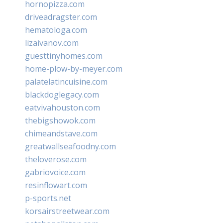
hornopizza.com
driveadragster.com
hematologa.com
lizaivanov.com
guesttinyhomes.com
home-plow-by-meyer.com
palatelatincuisine.com
blackdoglegacy.com
eatvivahouston.com
thebigshowok.com
chimeandstave.com
greatwallseafoodny.com
theloverose.com
gabriovoice.com
resinflowart.com
p-sports.net
korsairstreetwear.com