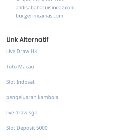
addisababacuisineaz.com
burgerimcamas.com
Link Alternatif
Live Draw HK
Toto Macau
Slot Indosat
pengeluaran kamboja
live draw sgp
Slot Deposit 5000