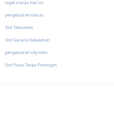
togel macau hari ini
pengeluaran macau
Slot Telkomsel
Slot Garansi Kekalahan
pengeluaran sdy lotto
Slot Pulsa Tanpa Potongan