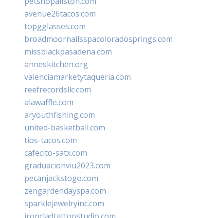
petshopallston.com
avenue26tacos.com
topgglasses.com
broadmoornailsspacoloradosprings.com
missblackpasadena.com
anneskitchen.org
valenciamarketytaqueria.com
reefrecordsllc.com
alawaffle.com
aryouthfishing.com
united-basketball.com
tios-tacos.com
cafecito-satx.com
graduacionviu2023.com
pecanjackstogo.com
zengardendayspa.com
sparklejewelryinc.com
ironcladtattoostudio.com