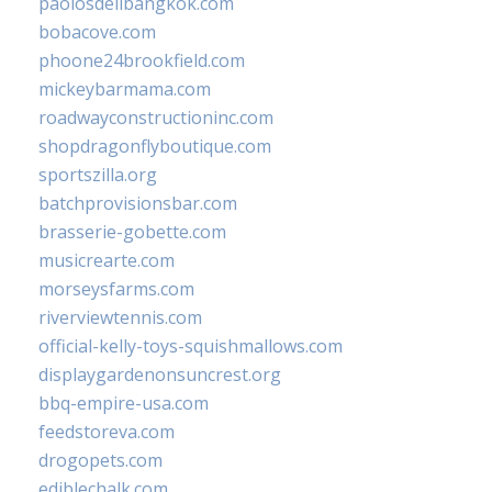
paolosdelibangkok.com
bobacove.com
phoone24brookfield.com
mickeybarmama.com
roadwayconstructioninc.com
shopdragonflyboutique.com
sportszilla.org
batchprovisionsbar.com
brasserie-gobette.com
musicrearte.com
morseysfarms.com
riverviewtennis.com
official-kelly-toys-squishmallows.com
displaygardenonsuncrest.org
bbq-empire-usa.com
feedstoreva.com
drogopets.com
ediblechalk.com