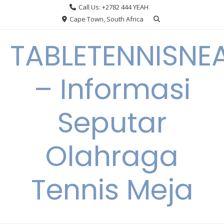
Skip
Call Us: +2782 444 YEAH
to
Cape Town, South Africa
content
TABLETENNISNE
– Informasi
Seputar
Olahraga
Tennis Meja