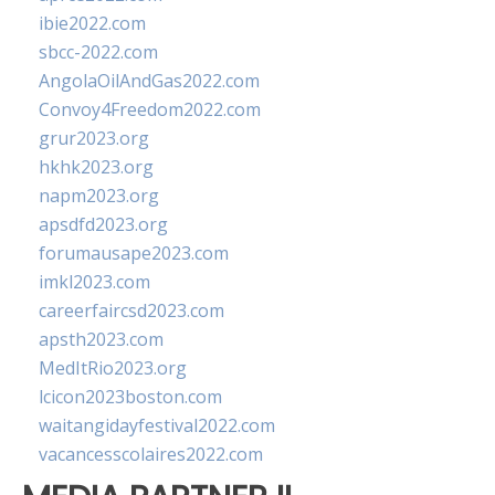
ibie2022.com
sbcc-2022.com
AngolaOilAndGas2022.com
Convoy4Freedom2022.com
grur2023.org
hkhk2023.org
napm2023.org
apsdfd2023.org
forumausape2023.com
imkl2023.com
careerfaircsd2023.com
apsth2023.com
MedItRio2023.org
lcicon2023boston.com
waitangidayfestival2022.com
vacancesscolaires2022.com