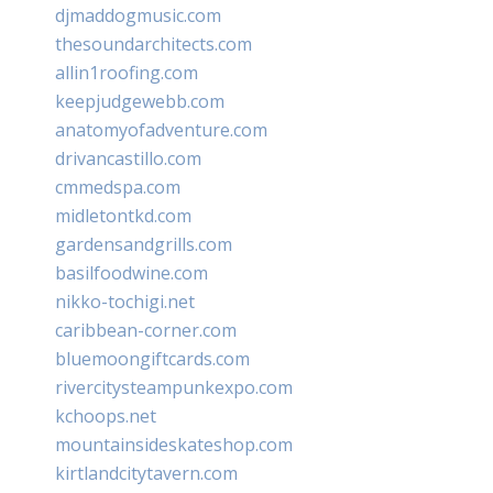
djmaddogmusic.com
thesoundarchitects.com
allin1roofing.com
keepjudgewebb.com
anatomyofadventure.com
drivancastillo.com
cmmedspa.com
midletontkd.com
gardensandgrills.com
basilfoodwine.com
nikko-tochigi.net
caribbean-corner.com
bluemoongiftcards.com
rivercitysteampunkexpo.com
kchoops.net
mountainsideskateshop.com
kirtlandcitytavern.com