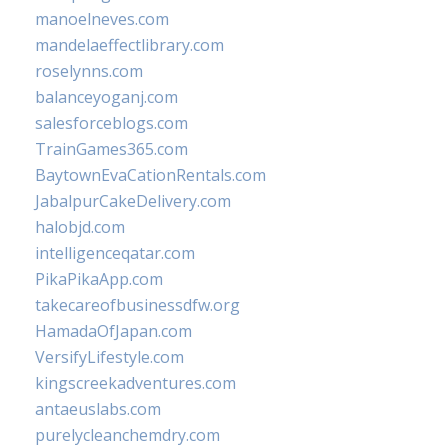
manoelneves.com
mandelaeffectlibrary.com
roselynns.com
balanceyoganj.com
salesforceblogs.com
TrainGames365.com
BaytownEvaCationRentals.com
JabalpurCakeDelivery.com
halobjd.com
intelligenceqatar.com
PikaPikaApp.com
takecareofbusinessdfw.org
HamadaOfJapan.com
VersifyLifestyle.com
kingscreekadventures.com
antaeuslabs.com
purelycleanchemdry.com