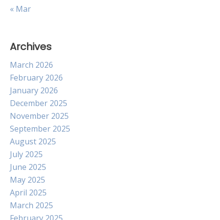
« Mar
Archives
March 2026
February 2026
January 2026
December 2025
November 2025
September 2025
August 2025
July 2025
June 2025
May 2025
April 2025
March 2025
February 2025