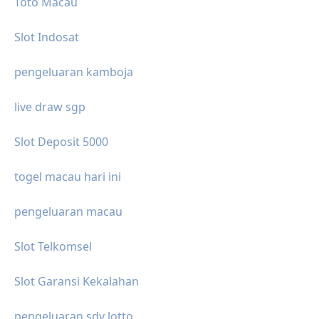
Toto Macau
Slot Indosat
pengeluaran kamboja
live draw sgp
Slot Deposit 5000
togel macau hari ini
pengeluaran macau
Slot Telkomsel
Slot Garansi Kekalahan
pengeluaran sdy lotto