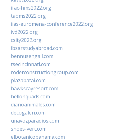
ifac-hms2022.org
taoms2022.org
iias-euromena-conference2022.org
ivd2022.org
csity2022.org
ibsarstudyabroad.com
bennusehgall.com
tsecincinnati.com
roderconstructiongroup.com
plazabatai.com
hawkscayresort.com
hellonquads.com
diarioanimales.com
decogaleri.com
unavozparadios.com
shoes-vert.com
elbotanicopanama.com