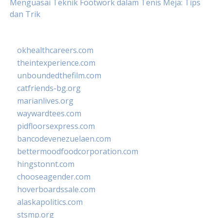
Menguasai Teknik Footwork dalam Tenis Meja: Tips
dan Trik
okhealthcareers.com
theintexperience.com
unboundedthefilm.com
catfriends-bg.org
marianlives.org
waywardtees.com
pidfloorsexpress.com
bancodevenezuelaen.com
bettermoodfoodcorporation.com
hingstonnt.com
chooseagender.com
hoverboardssale.com
alaskapolitics.com
stsmp.org