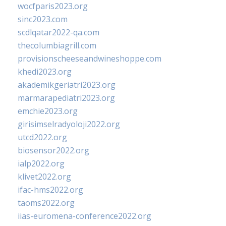
wocfparis2023.org
sinc2023.com
scdlqatar2022-qa.com
thecolumbiagrill.com
provisionscheeseandwineshoppe.com
khedi2023.org
akademikgeriatri2023.org
marmarapediatri2023.org
emchie2023.org
girisimselradyoloji2022.org
utcd2022.org
biosensor2022.org
ialp2022.org
klivet2022.org
ifac-hms2022.org
taoms2022.org
iias-euromena-conference2022.org