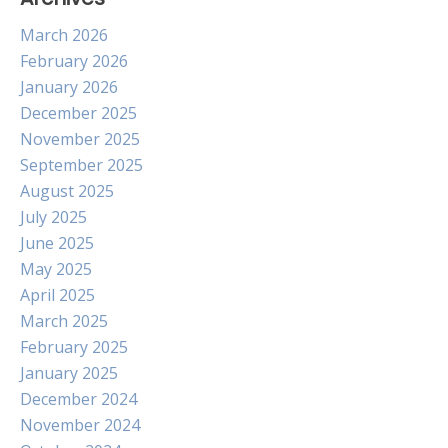
March 2026
February 2026
January 2026
December 2025
November 2025
September 2025
August 2025
July 2025
June 2025
May 2025
April 2025
March 2025
February 2025
January 2025
December 2024
November 2024