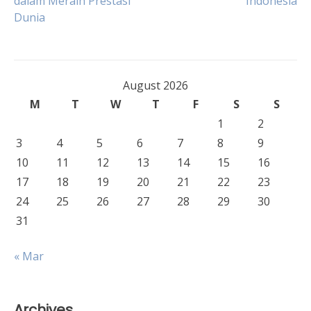
dalam Meraih Prestasi
Indonesia
navigation
Dunia
August 2026
M
T
W
T
F
S
S
1
2
3
4
5
6
7
8
9
10
11
12
13
14
15
16
17
18
19
20
21
22
23
24
25
26
27
28
29
30
31
« Mar
Archives