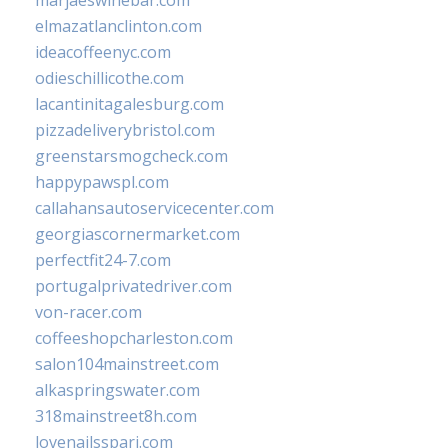
marjaeswinebar.com
elmazatlanclinton.com
ideacoffeenyc.com
odieschillicothe.com
lacantinitagalesburg.com
pizzadeliverybristol.com
greenstarsmogcheck.com
happypawspl.com
callahansautoservicecenter.com
georgiascornermarket.com
perfectfit24-7.com
portugalprivatedriver.com
von-racer.com
coffeeshopcharleston.com
salon104mainstreet.com
alkaspringswater.com
318mainstreet8h.com
lovenailsspari.com