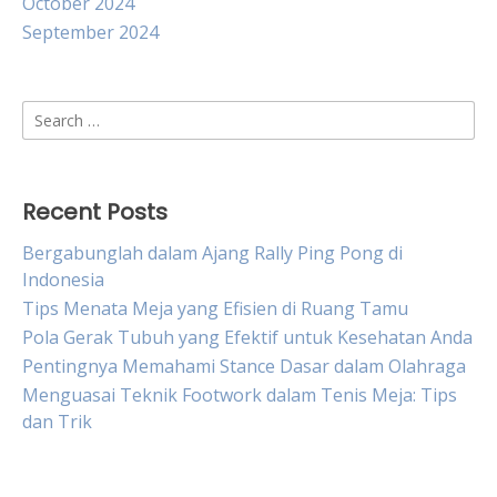
October 2024
September 2024
Search
for:
Recent Posts
Bergabunglah dalam Ajang Rally Ping Pong di
Indonesia
Tips Menata Meja yang Efisien di Ruang Tamu
Pola Gerak Tubuh yang Efektif untuk Kesehatan Anda
Pentingnya Memahami Stance Dasar dalam Olahraga
Menguasai Teknik Footwork dalam Tenis Meja: Tips
dan Trik