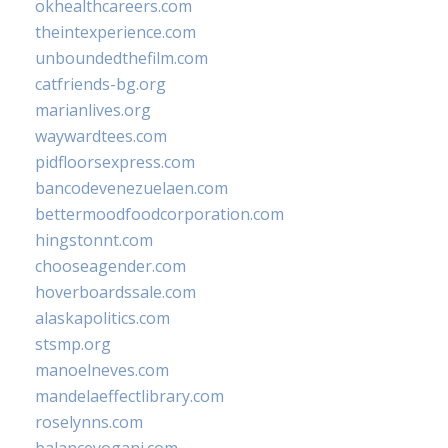
okhealthcareers.com
theintexperience.com
unboundedthefilm.com
catfriends-bg.org
marianlives.org
waywardtees.com
pidfloorsexpress.com
bancodevenezuelaen.com
bettermoodfoodcorporation.com
hingstonnt.com
chooseagender.com
hoverboardssale.com
alaskapolitics.com
stsmp.org
manoelneves.com
mandelaeffectlibrary.com
roselynns.com