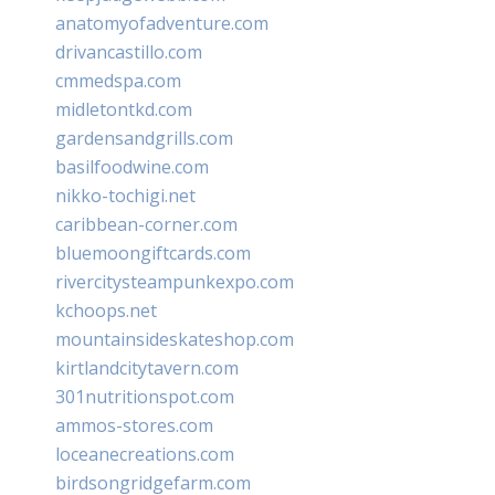
anatomyofadventure.com
drivancastillo.com
cmmedspa.com
midletontkd.com
gardensandgrills.com
basilfoodwine.com
nikko-tochigi.net
caribbean-corner.com
bluemoongiftcards.com
rivercitysteampunkexpo.com
kchoops.net
mountainsideskateshop.com
kirtlandcitytavern.com
301nutritionspot.com
ammos-stores.com
loceanecreations.com
birdsongridgefarm.com