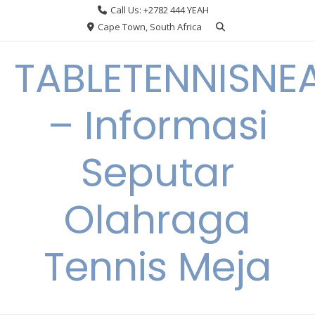
Skip
Call Us: +2782 444 YEAH
to
Cape Town, South Africa
content
TABLETENNISNE
– Informasi
Seputar
Olahraga
Tennis Meja