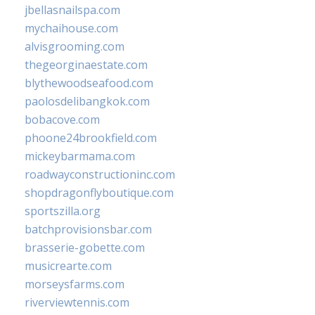
jbellasnailspa.com
mychaihouse.com
alvisgrooming.com
thegeorginaestate.com
blythewoodseafood.com
paolosdelibangkok.com
bobacove.com
phoone24brookfield.com
mickeybarmama.com
roadwayconstructioninc.com
shopdragonflyboutique.com
sportszilla.org
batchprovisionsbar.com
brasserie-gobette.com
musicrearte.com
morseysfarms.com
riverviewtennis.com