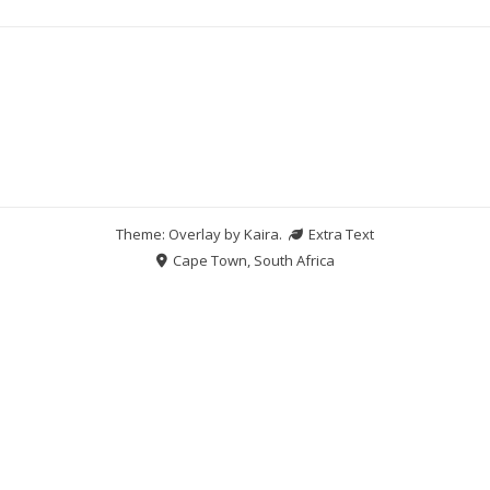
Theme: Overlay by
Kaira
.
Extra Text
Cape Town, South Africa