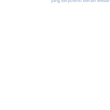
yang Berpotensi Meraih Medali