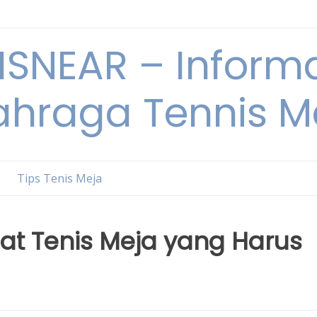
ISNEAR – Informa
ahraga Tennis M
Tips Tenis Meja
at Tenis Meja yang Harus