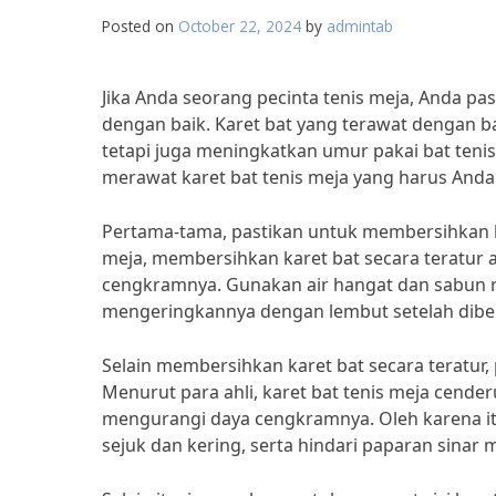
Posted on
October 22, 2024
by
admintab
Jika Anda seorang pecinta tenis meja, Anda pa
dengan baik. Karet bat yang terawat dengan 
tetapi juga meningkatkan umur pakai bat tenis
merawat karet bat tenis meja yang harus Anda
Pertama-tama, pastikan untuk membersihkan kar
meja, membersihkan karet bat secara teratur
cengkramnya. Gunakan air hangat dan sabun r
mengeringkannya dengan lembut setelah dibe
Selain membersihkan karet bat secara teratur
Menurut para ahli, karet bat tenis meja cend
mengurangi daya cengkramnya. Oleh karena it
sejuk dan kering, serta hindari paparan sinar 