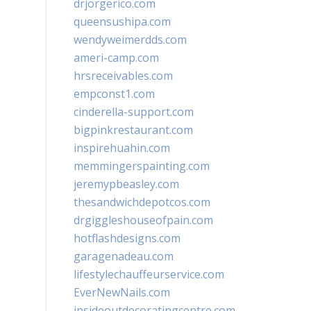
drjorgerico.com
queensushipa.com
wendyweimerdds.com
ameri-camp.com
hrsreceivables.com
empconst1.com
cinderella-support.com
bigpinkrestaurant.com
inspirehuahin.com
memmingerspainting.com
jeremypbeasley.com
thesandwichdepotcos.com
drgiggleshouseofpain.com
hotflashdesigns.com
garagenadeau.com
lifestylechauffeurservice.com
EverNewNails.com
insideoutdecoratingcentre.com