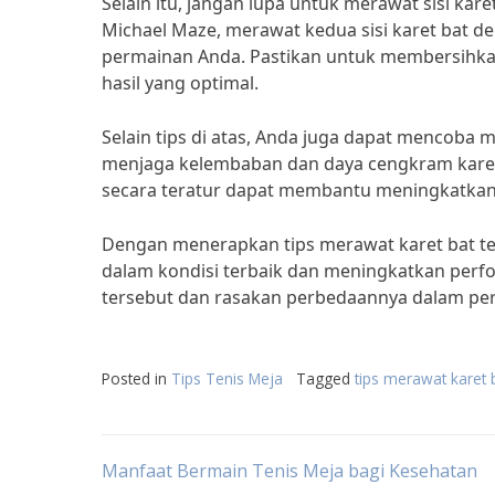
Selain itu, jangan lupa untuk merawat sisi kar
Michael Maze, merawat kedua sisi karet bat
permainan Anda. Pastikan untuk membersihkan
hasil yang optimal.
Selain tips di atas, Anda juga dapat mencoba
menjaga kelembaban dan daya cengkram karet 
secara teratur dapat membantu meningkatkan 
Dengan menerapkan tips merawat karet bat ten
dalam kondisi terbaik dan meningkatkan perfo
tersebut dan rasakan perbedaannya dalam per
Posted in
Tips Tenis Meja
Tagged
tips merawat karet 
Post
Manfaat Bermain Tenis Meja bagi Kesehatan