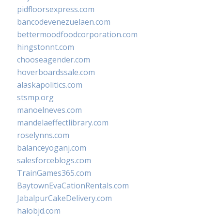
pidfloorsexpress.com
bancodevenezuelaen.com
bettermoodfoodcorporation.com
hingstonnt.com
chooseagender.com
hoverboardssale.com
alaskapolitics.com
stsmp.org
manoelneves.com
mandelaeffectlibrary.com
roselynns.com
balanceyoganj.com
salesforceblogs.com
TrainGames365.com
BaytownEvaCationRentals.com
JabalpurCakeDelivery.com
halobjd.com