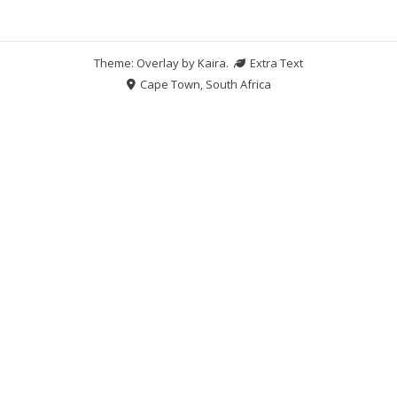
Theme: Overlay by
Kaira
.
Extra Text
Cape Town, South Africa