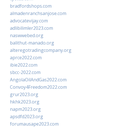
bradfordshops.com
almadenranchsanjose.com
advocatevijay.com
adlibilimler2023.com
naswwebed.org
balithut-manado.org
alteregotradingcompany.org
aprce2022.com
ibie2022.com
sbcc-2022.com
AngolaOilAndGas2022.com
Convoy4Freedom2022.com
grur2023.org
hkhk2023.org
napm2023.org
apsdfd2023.org
forumausape2023.com