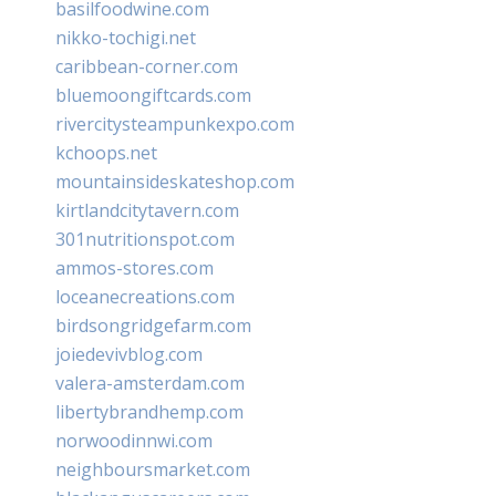
basilfoodwine.com
nikko-tochigi.net
caribbean-corner.com
bluemoongiftcards.com
rivercitysteampunkexpo.com
kchoops.net
mountainsideskateshop.com
kirtlandcitytavern.com
301nutritionspot.com
ammos-stores.com
loceanecreations.com
birdsongridgefarm.com
joiedevivblog.com
valera-amsterdam.com
libertybrandhemp.com
norwoodinnwi.com
neighboursmarket.com