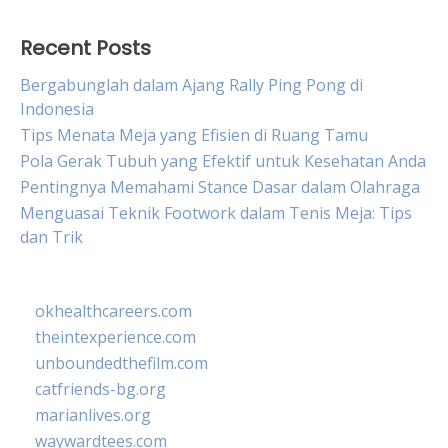
Recent Posts
Bergabunglah dalam Ajang Rally Ping Pong di
Indonesia
Tips Menata Meja yang Efisien di Ruang Tamu
Pola Gerak Tubuh yang Efektif untuk Kesehatan Anda
Pentingnya Memahami Stance Dasar dalam Olahraga
Menguasai Teknik Footwork dalam Tenis Meja: Tips
dan Trik
okhealthcareers.com
theintexperience.com
unboundedthefilm.com
catfriends-bg.org
marianlives.org
waywardtees.com