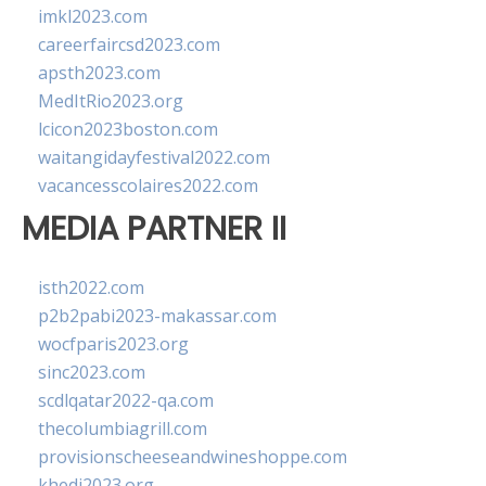
imkl2023.com
careerfaircsd2023.com
apsth2023.com
MedItRio2023.org
lcicon2023boston.com
waitangidayfestival2022.com
vacancesscolaires2022.com
MEDIA PARTNER II
isth2022.com
p2b2pabi2023-makassar.com
wocfparis2023.org
sinc2023.com
scdlqatar2022-qa.com
thecolumbiagrill.com
provisionscheeseandwineshoppe.com
khedi2023.org