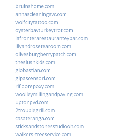
bruinshome.com
annascleaningsvc.com
wolfcitytattoo.com
oysterbayturkeytrot.com
lafronterarestauranteybar.com
lilyandrosetearoom.com
olivesburgberrypatch.com
theslushkids.com
giobastian.com
glpascensori.com
rifloorepoxy.com
woolleymillingandpaving.com
uptonpvd.com
2troublegrill.com
casateranga.com
sticksandstonesstudiooh.com
walkers-treeservice.com