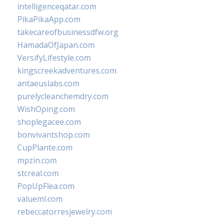
intelligenceqatar.com
PikaPikaApp.com
takecareofbusinessdfw.org
HamadaOfJapan.com
VersifyLifestyle.com
kingscreekadventures.com
antaeuslabs.com
purelycleanchemdry.com
WishOping.com
shoplegacee.com
bonvivantshop.com
CupPlante.com
mpzin.com
stcreal.com
PopUpFlea.com
valueml.com
rebeccatorresjewelry.com