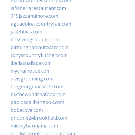
mariceworldessentials.com
lafisheriarestaurant.com
915jazzandmore.com
aguadulce-countryfair.com
jakehovis.com
bosswingsduluth.com
birminghamautocare.com
tonyscountrykitchen.com
jbellasnailspa.com
mychaihouse.com
alvisgrooming.com
thegeorginaestate.com
blythewoodseafood.com
paolosdelibangkok.com
bobacove.com
phoone24brookfield.com
mickeybarmama.com
roadwayconstructioninc.com