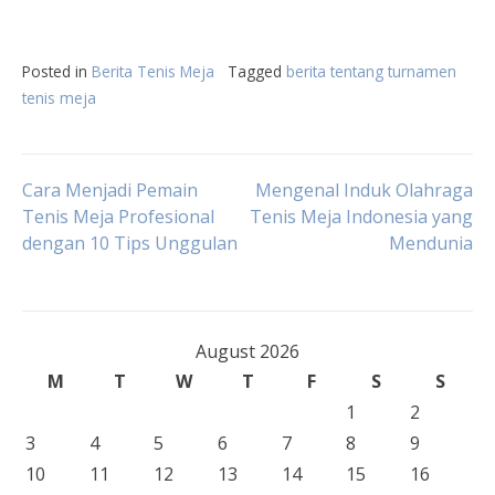
Posted in
Berita Tenis Meja
Tagged
berita tentang turnamen
tenis meja
Post
Cara Menjadi Pemain
Mengenal Induk Olahraga
Tenis Meja Profesional
Tenis Meja Indonesia yang
dengan 10 Tips Unggulan
Mendunia
navigation
August 2026
M
T
W
T
F
S
S
1
2
3
4
5
6
7
8
9
10
11
12
13
14
15
16