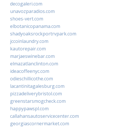
decogaleri.com
unavozparadios.com
shoes-vert.com
elbotanicopanama.com
shadyoaksrockportrvpark.com
jccoinlaundry.com
kautorepair.com
marjaeswinebar.com
elmazatlanclinton.com
ideacoffeenyc.com
odieschillicothe.com
lacantinitagalesburg.com
pizzadeliverybristol.com
greenstarsmogcheck.com
happypawspl.com
callahansautoservicecenter.com
georgiascornermarket.com