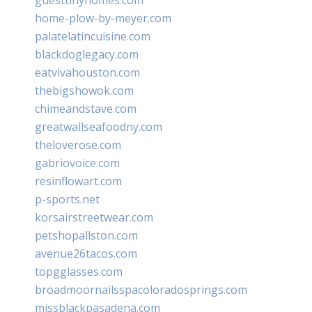
home-plow-by-meyer.com
palatelatincuisine.com
blackdoglegacy.com
eatvivahouston.com
thebigshowok.com
chimeandstave.com
greatwallseafoodny.com
theloverose.com
gabriovoice.com
resinflowart.com
p-sports.net
korsairstreetwear.com
petshopallston.com
avenue26tacos.com
topgglasses.com
broadmoornailsspacoloradosprings.com
missblackpasadena.com