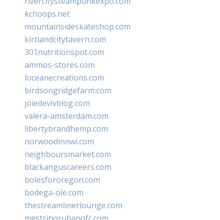
rivercitysteampunkexpo.com
kchoops.net
mountainsideskateshop.com
kirtlandcitytavern.com
301nutritionspot.com
ammos-stores.com
loceanecreations.com
birdsongridgefarm.com
joiedevivblog.com
valera-amsterdam.com
libertybrandhemp.com
norwoodinnwi.com
neighboursmarket.com
blackanguscareers.com
bolesfororegon.com
bodega-ole.com
thestreamlinerlounge.com
mestrinorubanofc.com