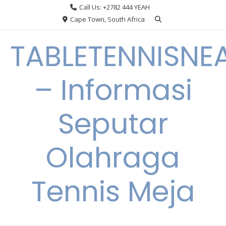
Skip
Call Us: +2782 444 YEAH
to
Cape Town, South Africa
content
TABLETENNISNE
– Informasi
Seputar
Olahraga
Tennis Meja