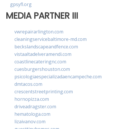
gpsyfl.org
MEDIA PARTNER III
vwrepairarlington.com
cleaningservicebaltimore-md.com
beckslandscapeandfence.com
vistaaltadelveramendi.com
coastlinecateringnc.com
cuesburgershouston.com
psicologiaespecializadaencampeche.com
dmtacos.com
crescentstreetprinting.com
hornopizza.com
driveadragster.com
hematologa.com
lizaivanov.com
guesttinyhomes.com