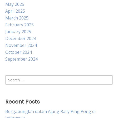
May 2025
April 2025
March 2025
February 2025
January 2025
December 2024
November 2024
October 2024
September 2024
Search
for:
Recent Posts
Bergabunglah dalam Ajang Rally Ping Pong di
Indonesia