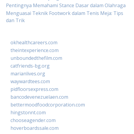
Pentingnya Memahami Stance Dasar dalam Olahraga
Menguasai Teknik Footwork dalam Tenis Meja: Tips
dan Trik
okhealthcareers.com
theintexperience.com
unboundedthefilm.com
catfriends-bg.org
marianlives.org
waywardtees.com
pidfloorsexpress.com
bancodevenezuelaen.com
bettermoodfoodcorporation.com
hingstonnt.com
chooseagender.com
hoverboardssale.com