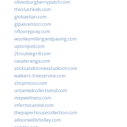
olivesburgberrypatch.com
theslushkids.com
giobastian.com
glpascensori.com
rifloorepoxy.com
woolleymillingandpaving.com
uptonpvd.com
2troublegrill.com
casateranga.com
sticksandstonesstudiooh.com
walkers-treeservice.com
shopmossi.com
untamedcollectivesd.com
mxpwellness.com
infernocanine.com
thepaperhousecollection.com
allisonwillisholley.com