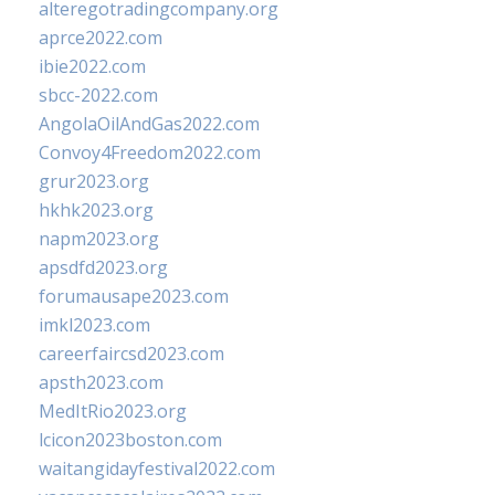
alteregotradingcompany.org
aprce2022.com
ibie2022.com
sbcc-2022.com
AngolaOilAndGas2022.com
Convoy4Freedom2022.com
grur2023.org
hkhk2023.org
napm2023.org
apsdfd2023.org
forumausape2023.com
imkl2023.com
careerfaircsd2023.com
apsth2023.com
MedItRio2023.org
lcicon2023boston.com
waitangidayfestival2022.com