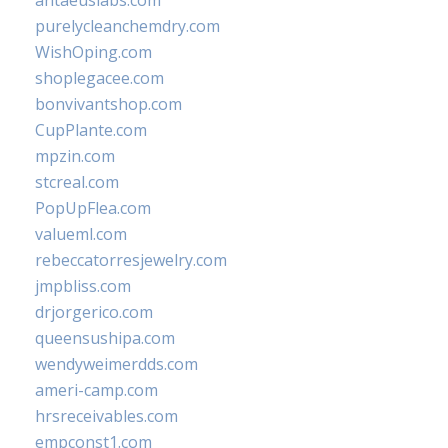
antaeuslabs.com
purelycleanchemdry.com
WishOping.com
shoplegacee.com
bonvivantshop.com
CupPlante.com
mpzin.com
stcreal.com
PopUpFlea.com
valueml.com
rebeccatorresjewelry.com
jmpbliss.com
drjorgerico.com
queensushipa.com
wendyweimerdds.com
ameri-camp.com
hrsreceivables.com
empconst1.com