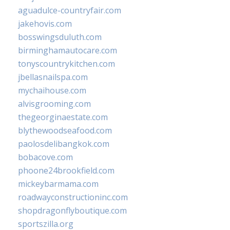
aguadulce-countryfair.com
jakehovis.com
bosswingsduluth.com
birminghamautocare.com
tonyscountrykitchen.com
jbellasnailspa.com
mychaihouse.com
alvisgrooming.com
thegeorginaestate.com
blythewoodseafood.com
paolosdelibangkok.com
bobacove.com
phoone24brookfield.com
mickeybarmama.com
roadwayconstructioninc.com
shopdragonflyboutique.com
sportszilla.org