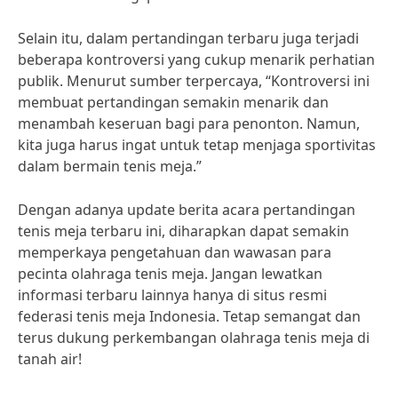
Selain itu, dalam pertandingan terbaru juga terjadi
beberapa kontroversi yang cukup menarik perhatian
publik. Menurut sumber terpercaya, “Kontroversi ini
membuat pertandingan semakin menarik dan
menambah keseruan bagi para penonton. Namun,
kita juga harus ingat untuk tetap menjaga sportivitas
dalam bermain tenis meja.”
Dengan adanya update berita acara pertandingan
tenis meja terbaru ini, diharapkan dapat semakin
memperkaya pengetahuan dan wawasan para
pecinta olahraga tenis meja. Jangan lewatkan
informasi terbaru lainnya hanya di situs resmi
federasi tenis meja Indonesia. Tetap semangat dan
terus dukung perkembangan olahraga tenis meja di
tanah air!