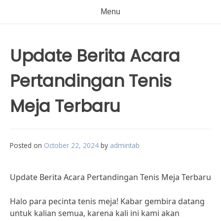
Menu
Update Berita Acara
Pertandingan Tenis
Meja Terbaru
Posted on
October 22, 2024
by
admintab
Update Berita Acara Pertandingan Tenis Meja Terbaru
Halo para pecinta tenis meja! Kabar gembira datang
untuk kalian semua, karena kali ini kami akan